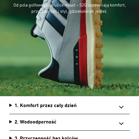
Od pola golfowego po ulice miast – S2G zapewniają komfort,
przyczepność i styl, gdziekolwiek jesteś.
1. Komfort przez cały dzień
2. Wodoodporność
3. Przyczepność bez kolców