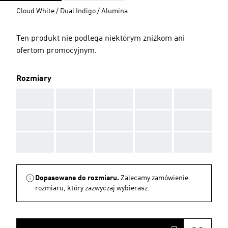
Cloud White / Dual Indigo / Alumina
Ten produkt nie podlega niektórym zniżkom ani
ofertom promocyjnym.
Rozmiary
AAA
AAA
AAA
AAA
AAA
AAA
AAA
AAA
AAA
AAA
AAA
AAA
AAA
AAA
AAA
Dopasowane do rozmiaru.
Zalecamy zamówienie
rozmiaru, który zazwyczaj wybierasz.