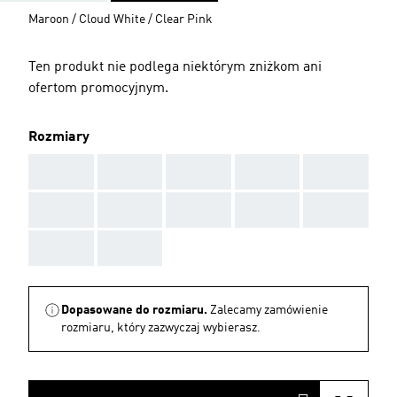
Maroon / Cloud White / Clear Pink
Ten produkt nie podlega niektórym zniżkom ani
ofertom promocyjnym.
Rozmiary
AAA
AAA
AAA
AAA
AAA
AAA
AAA
AAA
AAA
AAA
AAA
AAA
Dopasowane do rozmiaru.
Zalecamy zamówienie
rozmiaru, który zazwyczaj wybierasz.