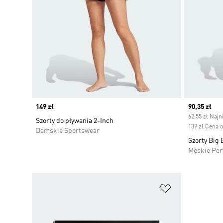
Price
149 zł
Current pr
90,35 zł
62,55 zł Najn
Szorty do pływania 2-Inch
139 zł Cena 
Damskie Sportswear
Szorty Big
Męskie Pe
Dodaj do listy