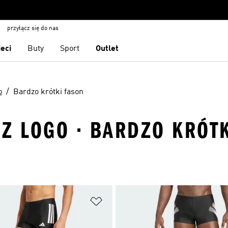
przyłącz się do nas
ieci
Buty
Sport
Outlet
o
Bardzo krótki fason
 Z LOGO · BARDZO KRÓT
 życzeń
Dodaj do listy życzeń