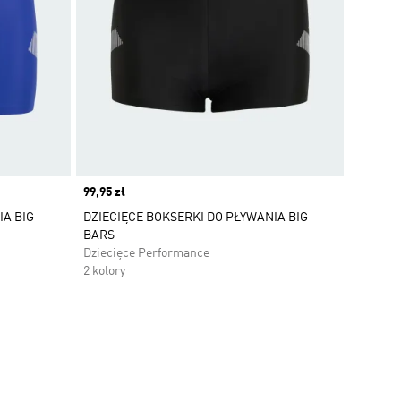
Price
99,95 zł
IA BIG
DZIECIĘCE BOKSERKI DO PŁYWANIA BIG
BARS
Dziecięce Performance
2 kolory