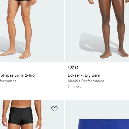
Price
139 zł
-Stripes Swim 2-Inch
Bokserki Big Bars
rformance
Męskie Performance
2 kolory
 życzeń
Dodaj do listy życzeń