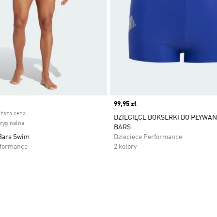
ice
Price
99,95 zł
iższa cena
DZIECIĘCE BOKSERKI DO PŁYWAN
oryginalna
BARS
 Bars Swim
Dziecięce Performance
rformance
2 kolory
 życzeń