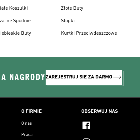
iałe Koszulki
Złote Buty
zarne Spodnie
Stopki
iebieskie Buty
Kurtki Przeciwdeszczowe
NA NAGRODY
ZAREJESTRUJ SIĘ ZA DARMO
O FIRMIE
OBSERWUJ NAS
O nas
Praca