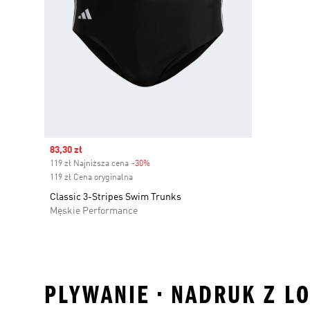
Sale price
83,30 zł
119 zł Najniższa cena
-30%
Discount
119 zł Cena oryginalna
Classic 3-Stripes Swim Trunks
Męskie Performance
PLYWANIE • NADRUK Z LO