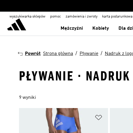
wyszukiwarka sklepów
pomoc
zamówienia i zwroty
karta podarunkowa
Mężczyźni
Kobiety
Dla dz
Powrót
Strona główna
Pływanie
Nadruk z log
PŁYWANIE · NADRUK
9 wyniki
Dodaj do listy