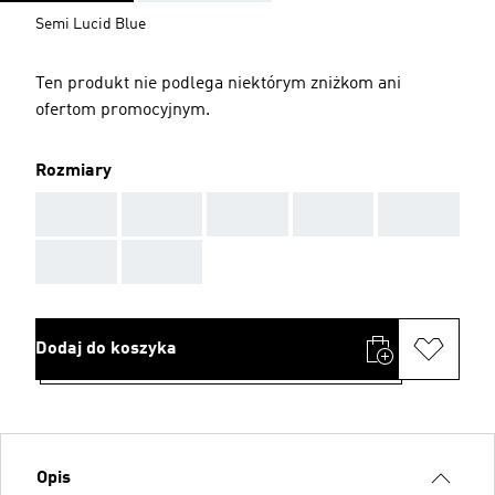
Semi Lucid Blue
Ten produkt nie podlega niektórym zniżkom ani
ofertom promocyjnym.
Rozmiary
AAA
AAA
AAA
AAA
AAA
AAA
AAA
Dodaj do koszyka
Opis