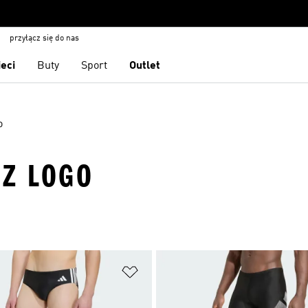
przyłącz się do nas
ieci
Buty
Sport
Outlet
o
 Z LOGO
 życzeń
Dodaj do listy życzeń