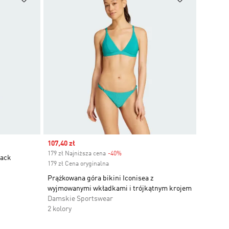
Sale price
107,40 zł
179 zł Najniższa cena
-40%
Discount
back
179 zł Cena oryginalna
Prążkowana góra bikini Iconisea z
wyjmowanymi wkładkami i trójkątnym krojem
Damskie Sportswear
2 kolory