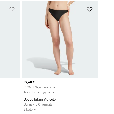
Dodaj do listy życzeń
Dodaj do li
Current price
89,40 zł
81,95 zł Najniższa cena
149 zł Cena oryginalna
Dół od bikini Adicolor
Damskie Originals
2 kolory