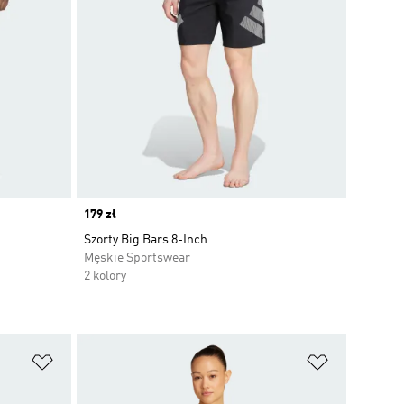
Price
179 zł
Szorty Big Bars 8-Inch
Męskie Sportswear
2 kolory
Dodaj do listy życzeń
Dodaj do li