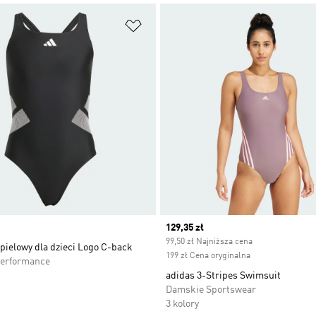
 życzeń
Dodaj do listy życzeń
Current price
129,35 zł
99,50 zł Najniższa cena
pielowy dla dzieci Logo C-back
199 zł Cena oryginalna
Performance
adidas 3-Stripes Swimsuit
Damskie Sportswear
3 kolory