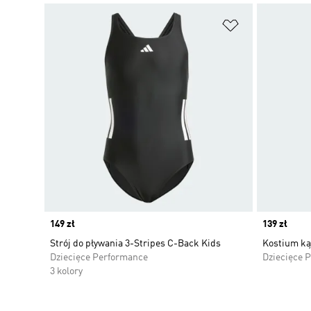
Dodaj do listy
Price
149 zł
Price
139 zł
Strój do pływania 3-Stripes C-Back Kids
Kostium ką
Dziecięce Performance
Dziecięce 
3 kolory