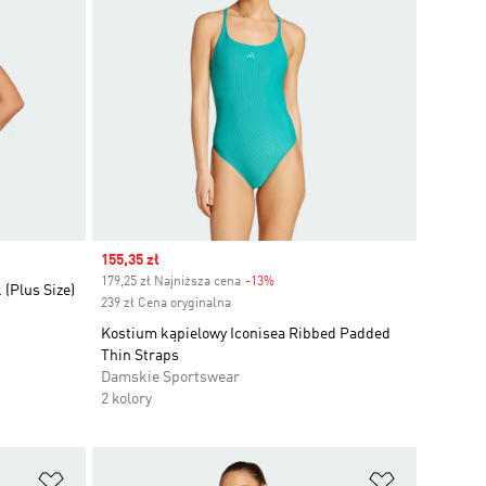
Sale price
155,35 zł
179,25 zł Najniższa cena
-13%
Discount
 (Plus Size)
239 zł Cena oryginalna
Kostium kąpielowy Iconisea Ribbed Padded
Thin Straps
Damskie Sportswear
2 kolory
Dodaj do listy życzeń
Dodaj do li