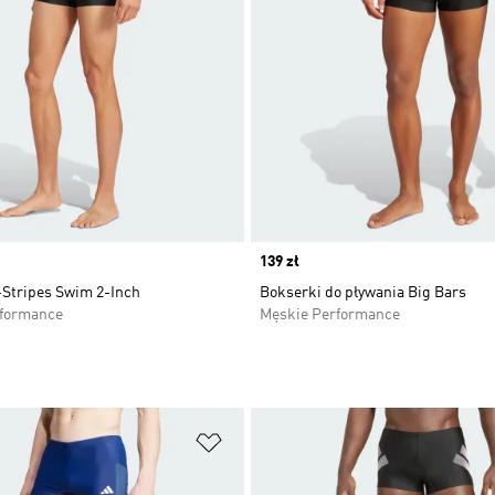
Price
139 zł
-Stripes Swim 2-Inch
Bokserki do pływania Big Bars
rformance
Męskie Performance
 życzeń
Dodaj do listy życzeń