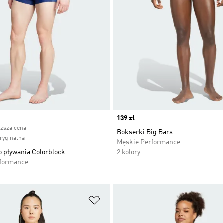
ice
Price
139 zł
iższa cena
Bokserki Big Bars
oryginalna
Męskie Performance
o pływania Colorblock
2 kolory
rformance
 życzeń
Dodaj do listy życzeń