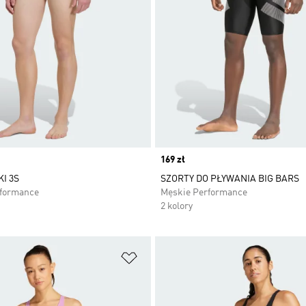
Price
169 zł
I 3S
SZORTY DO PŁYWANIA BIG BARS
rformance
Męskie Performance
2 kolory
 życzeń
Dodaj do listy życzeń