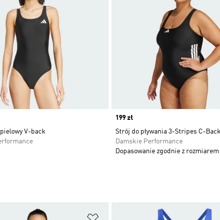
Price
199 zł
pielowy V-back
Strój do pływania 3-Stripes C-Back
erformance
Damskie Performance
Dopasowanie zgodnie z rozmiarem
 życzeń
Dodaj do listy życzeń