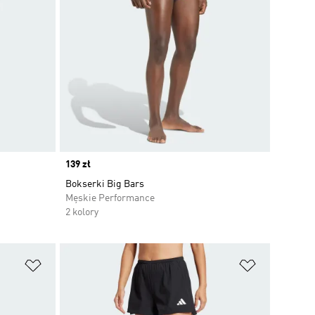
Price
139 zł
Bokserki Big Bars
Męskie Performance
2 kolory
Dodaj do listy życzeń
Dodaj do li