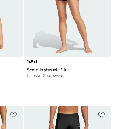
Price
149 zł
Szorty do pływania 2-Inch
Damskie Sportswear
Dodaj do listy życzeń
Dodaj do li