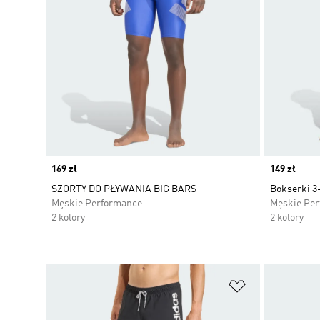
Price
169 zł
Price
149 zł
SZORTY DO PŁYWANIA BIG BARS
Bokserki 3
Męskie Performance
Męskie Pe
2 kolory
2 kolory
Dodaj do listy