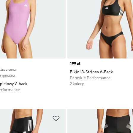
ice
Price
199 zł
iższa cena
Bikini 3-Stripes V-Back
oryginalna
Damskie Performance
pielowy V-back
2 kolory
erformance
 życzeń
Dodaj do listy życzeń