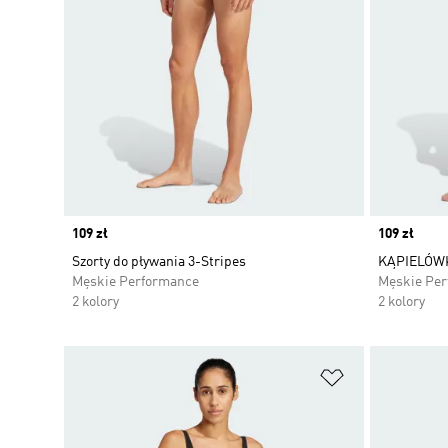
Price
109 zł
Price
109 zł
Szorty do pływania 3-Stripes
KĄPIELÓWK
Męskie Performance
Męskie Pe
2 kolory
2 kolory
Dodaj do listy