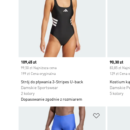
Current price
109,45 zł
Current pr
90,30 zł
99,50 zł Najniższa cena
83,85 zł Najn
199 zł Cena oryginalna
129 zł Cena 
Strój do pływania 3-Stripes U-back
Kostium ką
Damskie Sportswear
Damskie P
2 kolory
5 kolory
Dopasowanie zgodnie z rozmiarem
Dodaj do listy