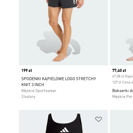
Price
199 zł
Current pr
77,40 zł
67,08 zł Najn
SPODENKI KĄPIELOWE LOGO STRETCHY
129 zł Cena 
KNIT 3 INCH
Męskie Sportswear
Bokserki d
3 kolory
Męskie Pe
Dodaj do listy