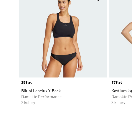
Price
259 zł
Price
179 zł
Bikini Lanelux Y-Back
Kostium ką
Damskie Performance
Damskie P
2 kolory
3 kolory