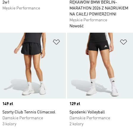
2w1
RĘKAWÓW BMW BERLIN-
Męskie Performance
MARATHON 2026 Z NADRUKIEM
NA CAŁEJ POWIERZCHNI
Męskie Performance
Nowość
Dodaj do listy życzeń
Do
Price
149 zł
Price
129 zł
Szorty Club Tennis Climacool
Spodenki Volleyball
Damskie Performance
Damskie Performance
3 kolory
2 kolory