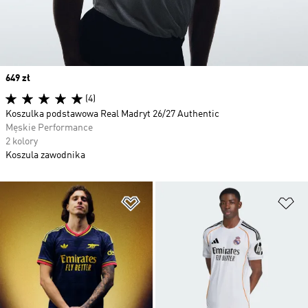
Price
649 zł
(4)
Koszulka podstawowa Real Madryt 26/27 Authentic
Męskie Performance
2 kolory
Koszula zawodnika
Dodaj do listy życzeń
Do