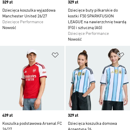
Price
329 zł
Price
329 zł
Dziecięca koszulka wyjazdowa
Dziecięce buty piłkarskie do
Manchester United 26/27
kostki F50 SPARKFUSION
Dziecięce Performance
LEAGUE na nawierzchnię twardą
Nowość
(FG) i sztuczną (AG)
Dziecięce Performance
Nowość
Dodaj do listy życzeń
Do
Price
439 zł
Price
329 zł
Koszulka podstawowa Arsenal FC
Dziecięca koszulka domowa
26/27
Argentyna 26