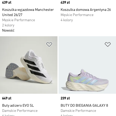
Price
439 zł
Price
439 zł
Koszulka wyjazdowa Manchester
Koszulka domowa Argentyna 26
United 26/27
Męskie Performance
Męskie Performance
4 kolory
2 kolory
Nowość
Dodaj do listy życzeń
Do
Price
649 zł
Price
239 zł
Buty adizero EVO SL
BUTY DO BIEGANIA GALAXY 8
Damskie Performance
Damskie Performance