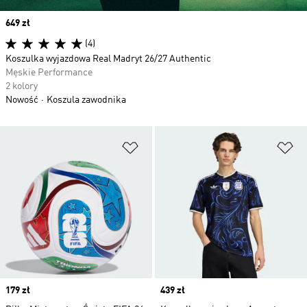
Price
649 zł
(4)
Koszulka wyjazdowa Real Madryt 26/27 Authentic
Męskie Performance
2 kolory
Nowość
Koszula zawodnika
Dodaj do listy życzeń
Do
Price
179 zł
Price
439 zł