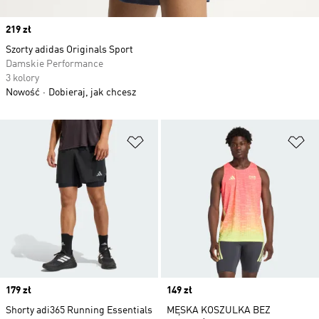
Price
219 zł
Szorty adidas Originals Sport
Damskie Performance
3 kolory
Nowość
Dobieraj, jak chcesz
Dodaj do listy życzeń
Do
Price
179 zł
Price
149 zł
Shorty adi365 Running Essentials
MĘSKA KOSZULKA BEZ