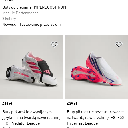
Buty do biegania HYPERBOOST RUN
Męskie Performance
3 kolory
Nowość
Testowanie przez 30 dni
Dodaj do listy życzeń
Do
Price
419 zł
Price
439 zł
Buty piłkarskie z wywijanym
Buty piłkarskie bez sznurowadeł
językiem na twardą nawierzchnię
na twardą nawierzchnię (FG) F50
(FG) Predator League
Hyperfast League