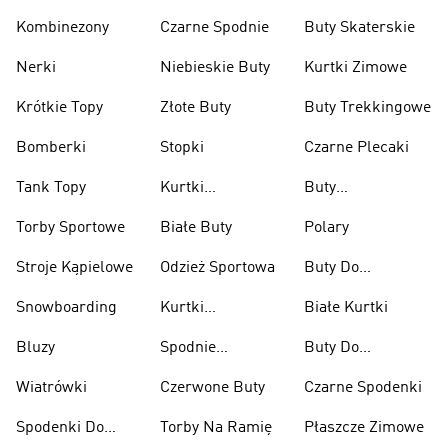
Kombinezony
Czarne Spodnie
Buty Skaterskie
Nerki
Niebieskie Buty
Kurtki Zimowe
Krótkie Topy
Złote Buty
Buty Trekkingowe
Bomberki
Stopki
Czarne Plecaki
Tank Topy
Kurtki
Buty
Przeciwdeszczowe
Wspinaczkowe
Torby Sportowe
Białe Buty
Polary
Stroje Kąpielowe
Odzież Sportowa
Buty Do
Podnoszenia
Snowboarding
Kurtki
Białe Kurtki
Ciężarów
Narciarskie
Bluzy
Spodnie
Buty Do
Narciarskie
Koszykówki
Wiatrówki
Czerwone Buty
Czarne Spodenki
Spodenki Do
Torby Na Ramię
Płaszcze Zimowe