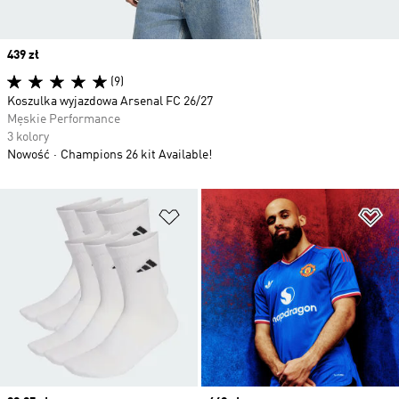
Price
439 zł
(9)
Koszulka wyjazdowa Arsenal FC 26/27
Męskie Performance
3 kolory
Nowość
Champions 26 kit Available!
Dodaj do listy życzeń
Do