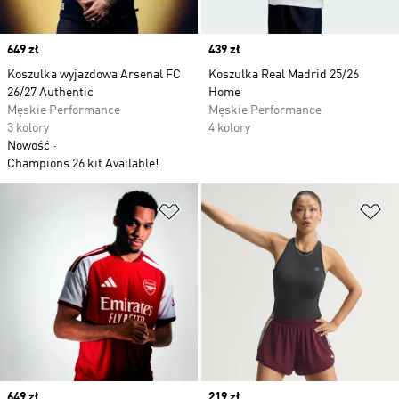
Price
649 zł
Price
439 zł
Koszulka wyjazdowa Arsenal FC
Koszulka Real Madrid 25/26
26/27 Authentic
Home
Męskie Performance
Męskie Performance
3 kolory
4 kolory
Nowość
Champions 26 kit Available!
Dodaj do listy życzeń
Do
Price
649 zł
Price
219 zł