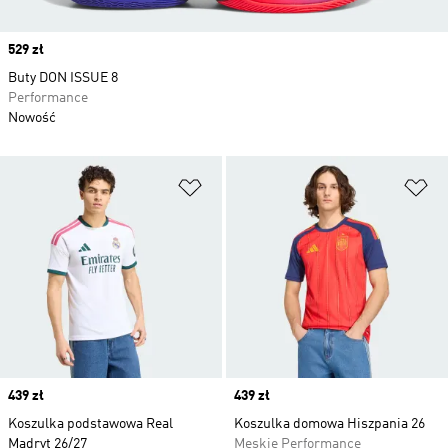
Price
529 zł
Buty DON ISSUE 8
Performance
Nowość
Dodaj do listy życzeń
Do
Price
439 zł
Price
439 zł
Koszulka podstawowa Real
Koszulka domowa Hiszpania 26
Madryt 26/27
Męskie Performance