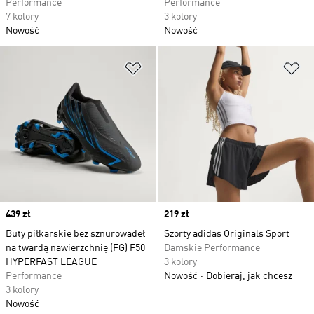
Performance
Performance
7 kolory
3 kolory
Nowość
Nowość
Dodaj do listy życzeń
Do
Price
439 zł
Price
219 zł
Buty piłkarskie bez sznurowadeł
Szorty adidas Originals Sport
na twardą nawierzchnię (FG) F50
Damskie Performance
HYPERFAST LEAGUE
3 kolory
Performance
Nowość
Dobieraj, jak chcesz
3 kolory
Nowość