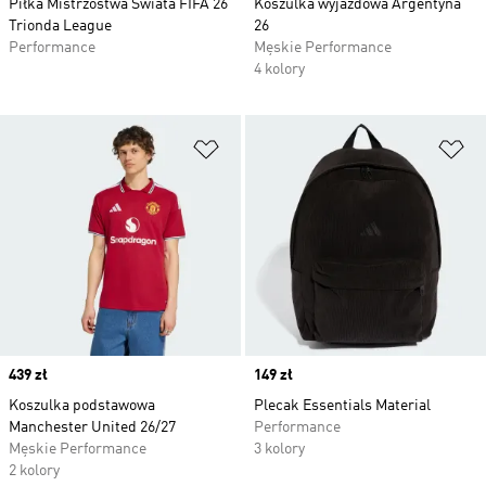
Piłka Mistrzostwa Świata FIFA 26
Koszulka wyjazdowa Argentyna
Trionda League
26
Performance
Męskie Performance
4 kolory
Dodaj do listy życzeń
Do
Price
439 zł
Price
149 zł
Koszulka podstawowa
Plecak Essentials Material
Manchester United 26/27
Performance
Męskie Performance
3 kolory
2 kolory