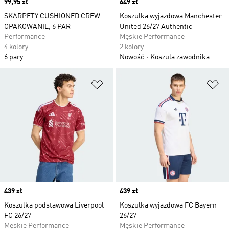
Price
99,95 zł
Price
649 zł
SKARPETY CUSHIONED CREW
Koszulka wyjazdowa Manchester
OPAKOWANIE, 6 PAR
United 26/27 Authentic
Performance
Męskie Performance
4 kolory
2 kolory
6 pary
Nowość
Koszula zawodnika
Dodaj do listy życzeń
Do
Price
439 zł
Price
439 zł
Koszulka podstawowa Liverpool
Koszulka wyjazdowa FC Bayern
FC 26/27
26/27
Męskie Performance
Męskie Performance