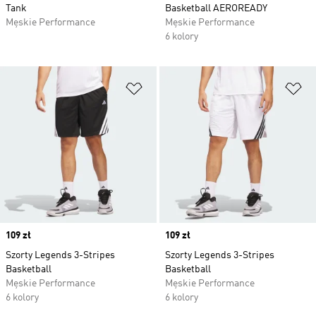
Tank
Basketball AEROREADY
Męskie Performance
Męskie Performance
6 kolory
Dodaj do listy życzeń
Do
Price
109 zł
Price
109 zł
Szorty Legends 3-Stripes
Szorty Legends 3-Stripes
Basketball
Basketball
Męskie Performance
Męskie Performance
6 kolory
6 kolory