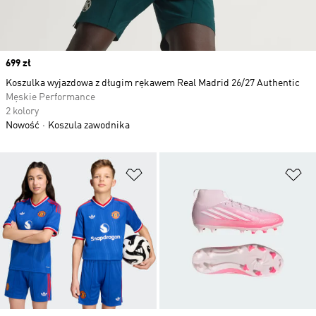
Price
699 zł
Koszulka wyjazdowa z długim rękawem Real Madrid 26/27 Authentic
Męskie Performance
2 kolory
Nowość
Koszula zawodnika
Dodaj do listy życzeń
Do