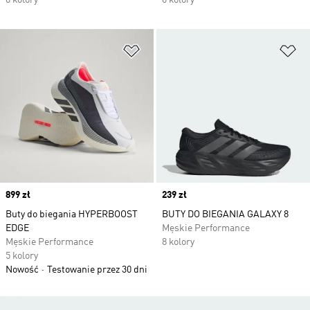
6 kolory
6 kolory
Dodaj do listy życzeń
Do
Price
899 zł
Price
239 zł
Buty do biegania HYPERBOOST
BUTY DO BIEGANIA GALAXY 8
EDGE
Męskie Performance
Męskie Performance
8 kolory
5 kolory
Nowość
Testowanie przez 30 dni