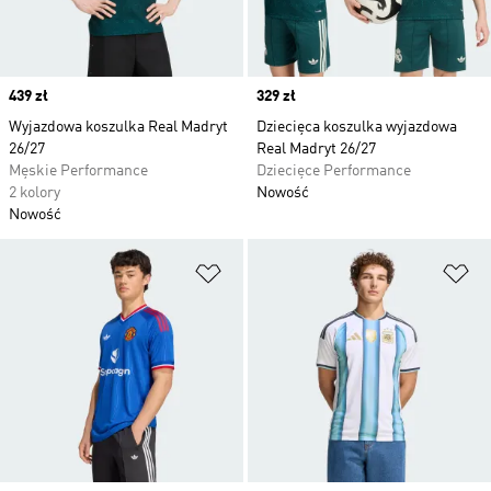
Price
439 zł
Price
329 zł
Wyjazdowa koszulka Real Madryt
Dziecięca koszulka wyjazdowa
26/27
Real Madryt 26/27
Męskie Performance
Dziecięce Performance
2 kolory
Nowość
Nowość
Dodaj do listy życzeń
Do