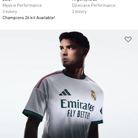
Męskie Performance
Dziecięce Performance
3 kolory
2 kolory
Champions 26 kit Available!
Do