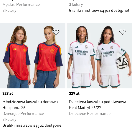
Męskie Performance
3 kolory
2 kolory
Grafiki mistrzów są już dostępne!
Dodaj do listy życzeń
Do
Price
329 zł
Price
329 zł
Młodzieżowa koszulka domowa
Dziecięca koszulka podstawowa
Hiszpania 26
Real Madryt 26/27
Dziecięce Performance
Dziecięce Performance
2 kolory
Grafiki mistrzów są już dostępne!