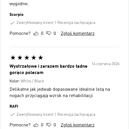
wygodne.
Scorpio
Zweryfikowany klient
Recenzja zachęcająca
Pomocne?
0
0
Zgłoś komentarz
14 czerwca 2026
Wystrzałowe i zarazem bardzo ładne
gorąco polecam
Kolor:
White / Black
Delikatne jak jedwab dopasowane idealnie leżą na
nogach przyciągają wzrok na rehabilitacji
RAFI
Zweryfikowany klient
Recenzja zachęcająca
Pomocne?
0
0
Zgłoś komentarz