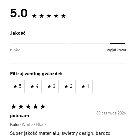
5.0
Jakość
niska
wyjątkowa
Filtruj według gwiazdek
5
4
3
2
1
30 czerwca 2026
polecam
Kolor:
White / Black
Super jakość materiału, świetny design, bardzo