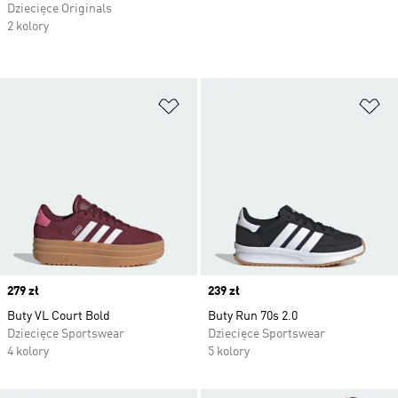
Dziecięce Originals
2 kolory
Dodaj do listy życzeń
Do
Price
279 zł
Price
239 zł
Buty VL Court Bold
Buty Run 70s 2.0
Dziecięce Sportswear
Dziecięce Sportswear
4 kolory
5 kolory