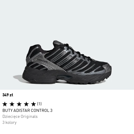
Price
349 zł
(1)
BUTY ADISTAR CONTROL 3
Dziecięce Originals
3 kolory