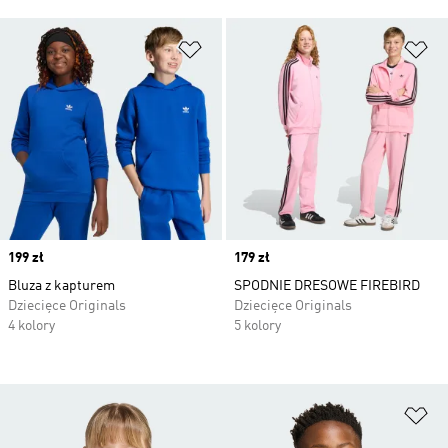
Dodaj do listy życzeń
Do
Price
199 zł
Price
179 zł
Bluza z kapturem
SPODNIE DRESOWE FIREBIRD
Dziecięce Originals
Dziecięce Originals
4 kolory
5 kolory
Do