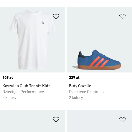
Dodaj do listy życzeń
Do
Price
109 zł
Price
329 zł
Koszulka Club Tennis Kids
Buty Gazelle
Dziecięce Performance
Dziecięce Originals
2 kolory
2 kolory
Dodaj do listy życzeń
Do