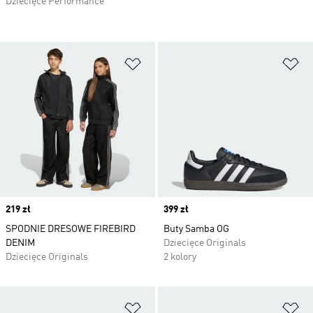
Dziecięce Performance
Dodaj do listy życzeń
Do
Price
219 zł
Price
399 zł
SPODNIE DRESOWE FIREBIRD
Buty Samba OG
DENIM
Dziecięce Originals
Dziecięce Originals
2 kolory
Dodaj do listy życzeń
Do