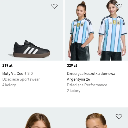
Dodaj do listy życzeń
Do
Price
219 zł
Price
329 zł
Buty VL Court 3.0
Dziecięca koszulka domowa
Dziecięce Sportswear
Argentyna 26
4 kolory
Dziecięce Performance
2 kolory
Do