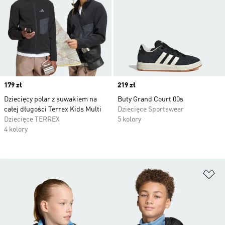
Price
179 zł
Price
219 zł
Dziecięcy polar z suwakiem na
Buty Grand Court 00s
całej długości Terrex Kids Multi
Dziecięce Sportswear
Dziecięce TERREX
5 kolory
4 kolory
Do