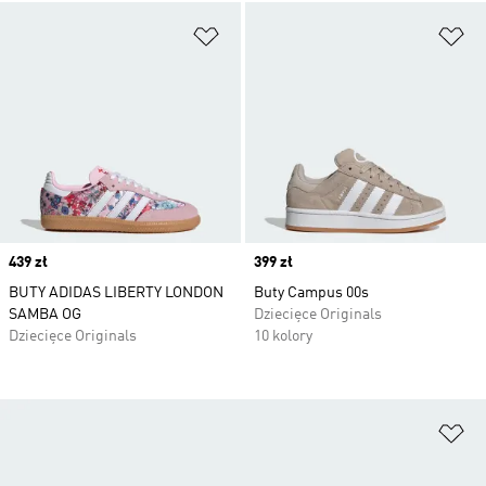
Dodaj do listy życzeń
Do
Price
439 zł
Price
399 zł
BUTY ADIDAS LIBERTY LONDON
Buty Campus 00s
SAMBA OG
Dziecięce Originals
Dziecięce Originals
10 kolory
Do