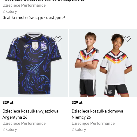
Dziecięce Performance
2 kolory
Grafiki mistrzów są już dostępne!
Dodaj do listy życzeń
Do
Price
329 zł
Price
329 zł
Dziecięca koszulka wyjazdowa
Dziecięca koszulka domowa
Argentyna 26
Niemcy 26
Dziecięce Performance
Dziecięce Performance
2 kolory
2 kolory