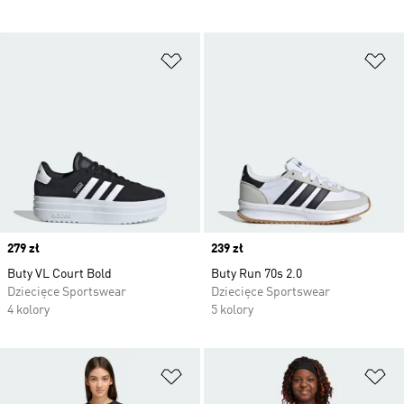
Dodaj do listy życzeń
Do
Price
279 zł
Price
239 zł
Buty VL Court Bold
Buty Run 70s 2.0
Dziecięce Sportswear
Dziecięce Sportswear
4 kolory
5 kolory
Dodaj do listy życzeń
Do