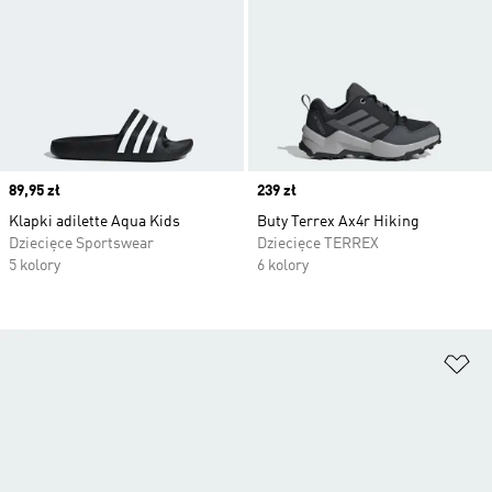
Price
89,95 zł
Price
239 zł
Klapki adilette Aqua Kids
Buty Terrex Ax4r Hiking
Dziecięce Sportswear
Dziecięce TERREX
5 kolory
6 kolory
Do