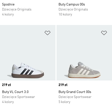
Spodnie
Buty Campus 00s
Dziecięce Originals
Dziecięce Originals
4 kolory
10 kolory
Dodaj do listy życzeń
Do
Price
219 zł
Price
219 zł
Buty VL Court 3.0
Buty Grand Court 00s
Dziecięce Sportswear
Dziecięce Sportswear
4 kolory
5 kolory