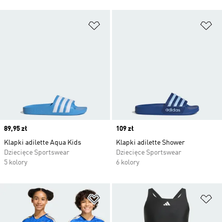
Dodaj do listy życzeń
Do
Price
89,95 zł
Price
109 zł
Klapki adilette Aqua Kids
Klapki adilette Shower
Dziecięce Sportswear
Dziecięce Sportswear
5 kolory
6 kolory
Dodaj do listy życzeń
Do