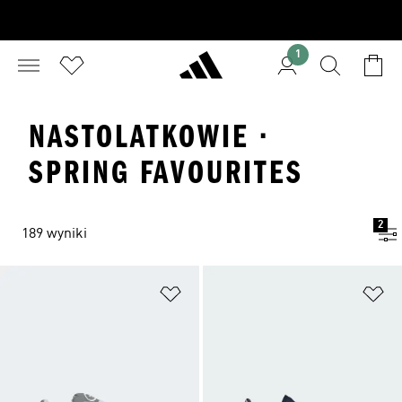
1
NASTOLATKOWIE ·
SPRING FAVOURITES
2
189 wyniki
Dodaj do listy życzeń
Do