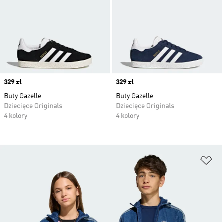
Price
329 zł
Price
329 zł
Buty Gazelle
Buty Gazelle
Dziecięce Originals
Dziecięce Originals
4 kolory
4 kolory
Do