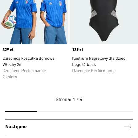
Price
329 zł
Price
139 zł
Dziecięca koszulka domowa
Kostium kąpielowy dla dzieci
Włochy 26
Logo C-back
Dziecięce Performance
Dziecięce Performance
2 kolory
Strona: 1 z 4
Następne