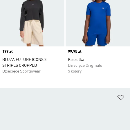
Price
199 zł
Price
99,95 zł
BLUZA FUTURE ICONS 3
Koszulka
STRIPES CROPPED
Dziecięce Originals
Dziecięce Sportswear
5 kolory
Do