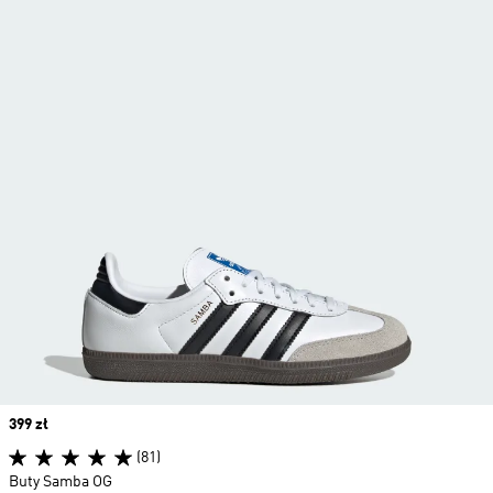
Price
399 zł
(81)
Buty Samba OG