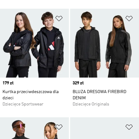
Dodaj do listy życzeń
Do
Price
179 zł
Price
329 zł
Kurtka przeciwdeszczowa dla
BLUZA DRESOWA FIREBIRD
dzieci
DENIM
Dziecięce Sportswear
Dziecięce Originals
Dodaj do listy życzeń
Do