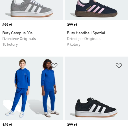
Price
399 zł
Price
399 zł
Buty Campus 00s
Buty Handball Spezial
Dziecięce Originals
Dziecięce Originals
10 kolory
9 kolory
Dodaj do listy życzeń
Do
Price
169 zł
Price
399 zł