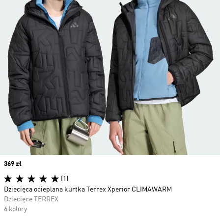
Price
369 zł
(1)
Dziecięca ocieplana kurtka Terrex Xperior CLIMAWARM
Dziecięce TERREX
6 kolory