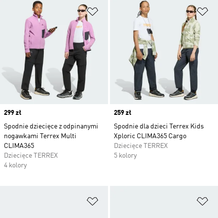
Dodaj do listy życzeń
Do
Price
299 zł
Price
259 zł
Spodnie dziecięce z odpinanymi
Spodnie dla dzieci Terrex Kids
nogawkami Terrex Multi
Xploric CLIMA365 Cargo
CLIMA365
Dziecięce TERREX
Dziecięce TERREX
5 kolory
4 kolory
Dodaj do listy życzeń
Do