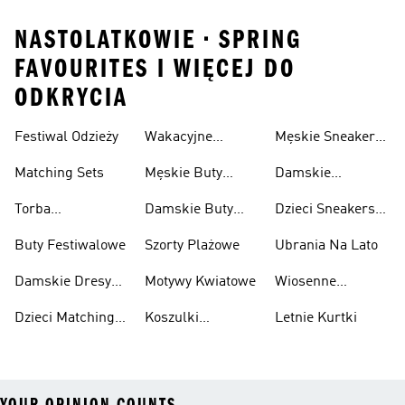
NASTOLATKOWIE • SPRING
FAVOURITES I WIĘCEJ DO
ODKRYCIA
Festiwal Odzieży
Wakacyjne
Męskie Sneakersy
Sneakersy
Na Lato
Matching Sets
Męskie Buty
Damskie
Plażowe
Sneakersy Na
Torba
Damskie Buty
Dzieci Sneakersy
Lato
Festiwalowa
Plażowe
Na Lato
Buty Festiwalowe
Szorty Plażowe
Ubrania Na Lato
Damskie Dresy
Motywy Kwiatowe
Wiosenne
Matching Sets
Zauroczenia
Dzieci Matching
Koszulki
Letnie Kurtki
Sets
Bawełniane
YOUR OPINION COUNTS