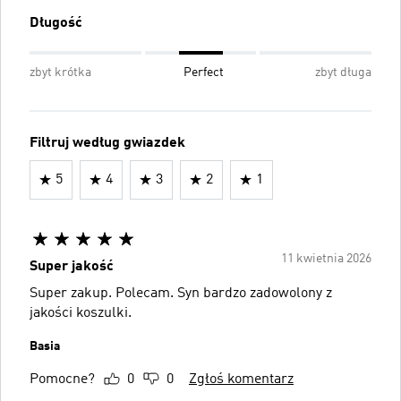
Długość
zbyt krótka
Perfect
zbyt długa
Filtruj według gwiazdek
5
4
3
2
1
11 kwietnia 2026
Super jakość
Super zakup. Polecam. Syn bardzo zadowolony z
jakości koszulki.
Basia
Pomocne?
0
0
Zgłoś komentarz