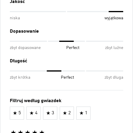
Jakość
niska
wyjątkowa
Dopasowanie
zbyt dopasowane
Perfect
zbyt luźne
Długość
zbyt krótka
Perfect
zbyt długa
Filtruj według gwiazdek
5
4
3
2
1