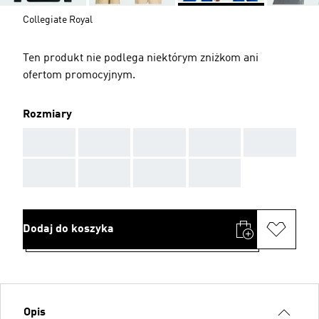
Collegiate Royal
Ten produkt nie podlega niektórym zniżkom ani
ofertom promocyjnym.
Rozmiary
AAA
AAA
AAA
AAA
AAA
AAA
AAA
AAA
AAA
Dodaj do koszyka
Opis