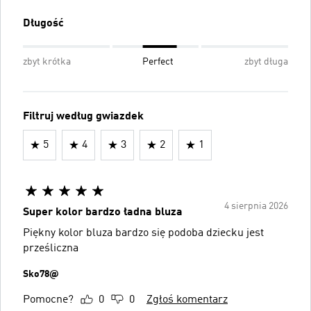
Długość
zbyt krótka
Perfect
zbyt długa
Filtruj według gwiazdek
5
4
3
2
1
4 sierpnia 2026
Super kolor bardzo ładna bluza
Piękny kolor bluza bardzo się podoba dziecku jest
prześliczna
Sko78@
Pomocne?
0
0
Zgłoś komentarz