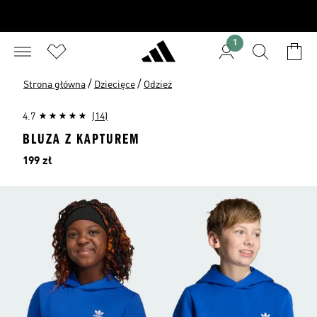
1
/
/
Strona główna
Dziecięce
Odzież
4.7
(14)
BLUZA Z KAPTUREM
Cena
199 zł