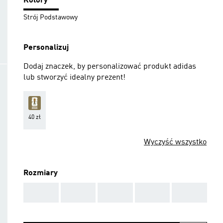
Kolory
Strój Podstawowy
Personalizuj
Dodaj znaczek, by personalizować produkt adidas
lub stworzyć idealny prezent!
40 zł
Wyczyść wszystko
Rozmiary
AAA
AAA
AAA
AAA
AAA