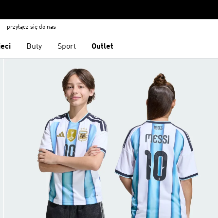
przyłącz się do nas
ieci
Buty
Sport
Outlet