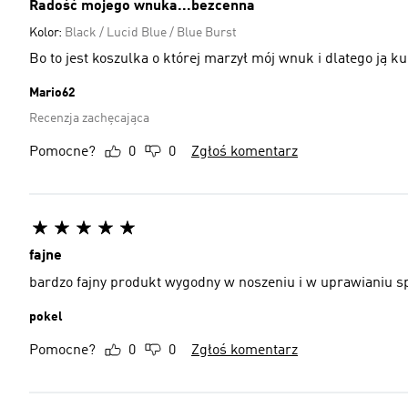
Radość mojego wnuka...bezcenna
Kolor:
Black / Lucid Blue / Blue Burst
Bo to jest koszulka o której marzył mój wnuk i dlatego ją 
Mario62
Recenzja zachęcająca
Pomocne?
0
0
Zgłoś komentarz
fajne
bardzo fajny produkt wygodny w noszeniu i w uprawianiu s
pokel
Pomocne?
0
0
Zgłoś komentarz