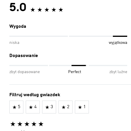
5.0
Wygoda
niska
wyjątkowa
Dopasowanie
zbyt dopasowane
Perfect
zbyt luźne
Filtruj według gwiazdek
5
4
3
2
1