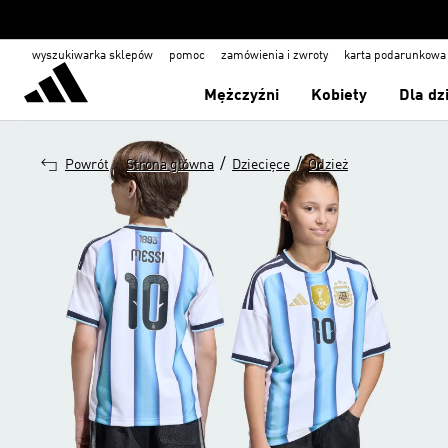
wyszukiwarka sklepów
pomoc
zamówienia i zwroty
karta podarunkowa
Mężczyźni
Kobiety
Dla dz
/
/
Powrót
Strona główna
Dziecięce
Odzież