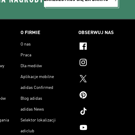
O FIRMIE
OBSERWUJ NAS
O nas
Praca
owy
Dla mediów
Aplikacje mobilne
adidas Confirmed
pów
Blog adidas
adidas News
gania
Selektor lokalizacji
adiclub