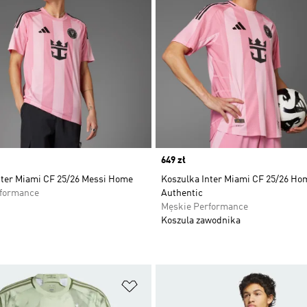
Price
649 zł
nter Miami CF 25/26 Messi Home
Koszulka Inter Miami CF 25/26 Ho
rformance
Authentic
Męskie Performance
Koszula zawodnika
 życzeń
Dodaj do listy życzeń