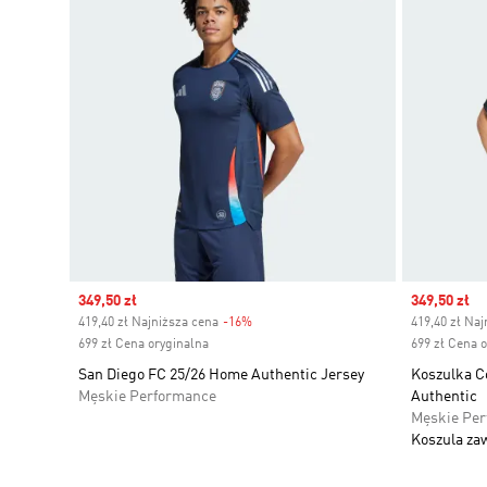
Sale price
349,50 zł
Sale price
349,50 zł
419,40 zł Najniższa cena
-16%
Discount
419,40 zł Naj
699 zł Cena oryginalna
699 zł Cena 
San Diego FC 25/26 Home Authentic Jersey
Koszulka C
Męskie Performance
Authentic
Męskie Pe
Koszula za