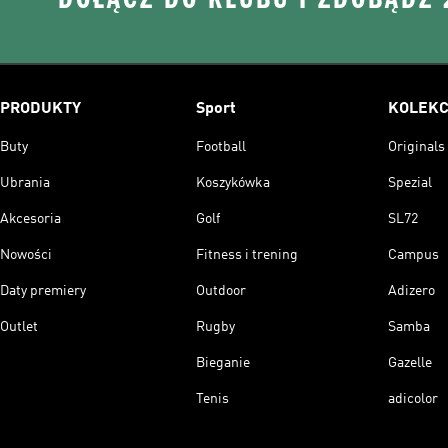
PRODUKTY
Sport
KOLEKC
Buty
Football
Originals
Ubrania
Koszykówka
Spezial
Akcesoria
Golf
SL72
Nowości
Fitness i trening
Campus
Daty premiery
Outdoor
Adizero
Outlet
Rugby
Samba
Bieganie
Gazelle
Tenis
adicolor