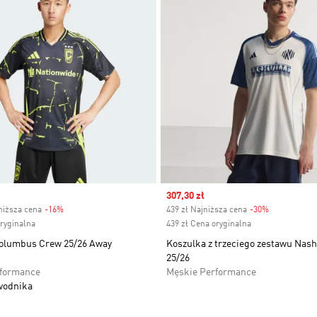
Sale price
307,30 zł
niższa cena
-16%
Discount
439 zł Najniższa cena
-30%
Discount
oryginalna
439 zł Cena oryginalna
olumbus Crew 25/26 Away
Koszulka z trzeciego zestawu Nash
25/26
rformance
Męskie Performance
wodnika