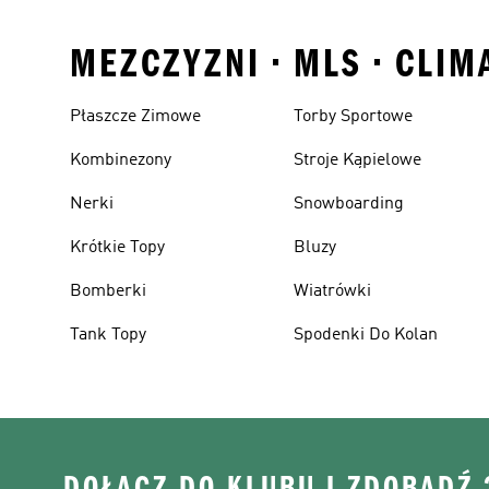
MEZCZYZNI • MLS • CLIM
Płaszcze Zimowe
Torby Sportowe
Kombinezony
Stroje Kąpielowe
Nerki
Snowboarding
Krótkie Topy
Bluzy
Bomberki
Wiatrówki
Tank Topy
Spodenki Do Kolan
DOŁĄCZ DO KLUBU I ZDOBĄDŹ