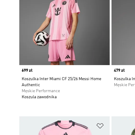
Price
699 zł
Price
479 zł
Koszulka Inter Miami CF 25/26 Messi Home
Koszulka I
Authentic
Męskie Pe
Męskie Performance
Koszula zawodnika
Dodaj do listy