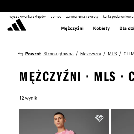
wyszukiwarka sklepów
pomoc
zamówienia i zwroty
karta podarunkowa
Mężczyźni
Kobiety
Dla dz
Powrót
Strona główna
Mężczyźni
MLS
CLI
MĘŻCZYŹNI · MLS · 
12 wyniki
Dodaj do listy