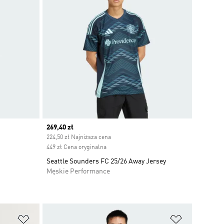
Current price
269,40 zł
224,50 zł Najniższa cena
449 zł Cena oryginalna
Seattle Sounders FC 25/26 Away Jersey
Męskie Performance
Dodaj do listy życzeń
Dodaj do li