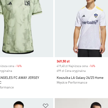
Sale price
349,50 zł
niższa cena
-16%
Discount
419,40 zł Najniższa cena
-16%
Discount
oryginalna
699 zł Cena oryginalna
 ANGELES FC AWAY JERSEY
Koszulka LA Galaxy 24/25 Home
C
Męskie Performance
rformance
 życzeń
Dodaj do listy życzeń