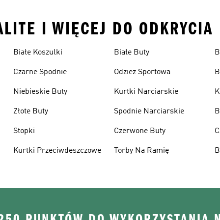
ALITE I WIĘCEJ DO ODKRYCIA
Białe Koszulki
Białe Buty
B
Czarne Spodnie
Odzież Sportowa
B
Niebieskie Buty
Kurtki Narciarskie
K
Złote Buty
Spodnie Narciarskie
B
Stopki
Czerwone Buty
C
Kurtki Przeciwdeszczowe
Torby Na Ramię
B
 250 PUNKTÓW DO WYKORZYSTANIA 