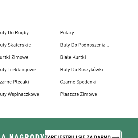
uty Do Rugby
Polary
uty Skaterskie
Buty Do Podnoszenia
Ciężarów
urtki Zimowe
Białe Kurtki
uty Trekkingowe
Buty Do Koszykówki
zarne Plecaki
Czarne Spodenki
uty Wspinaczkowe
Płaszcze Zimowe
NA NAGRODY
ZAREJESTRUJ SIĘ ZA DARMO