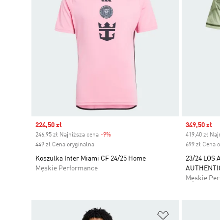
Sale price
224,50 zł
Sale price
349,50 zł
246,95 zł Najniższa cena
-9%
Discount
419,40 zł Naj
449 zł Cena oryginalna
699 zł Cena 
Koszulka Inter Miami CF 24/25 Home
23/24 LOS
Męskie Performance
AUTHENTI
Męskie Pe
Dodaj do listy