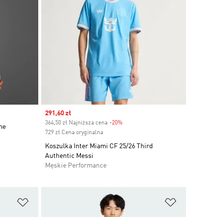
Sale price
291,60 zł
364,50 zł Najniższa cena
-20%
Discount
me
729 zł Cena oryginalna
Koszulka Inter Miami CF 25/26 Third
Authentic Messi
Męskie Performance
Dodaj do listy życzeń
Dodaj do li