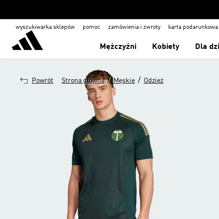
wyszukiwarka sklepów
pomoc
zamówienia i zwroty
karta podarunkowa
Mężczyźni
Kobiety
Dla dz
/
/
Powrót
Strona główna
Męskie
Odzież