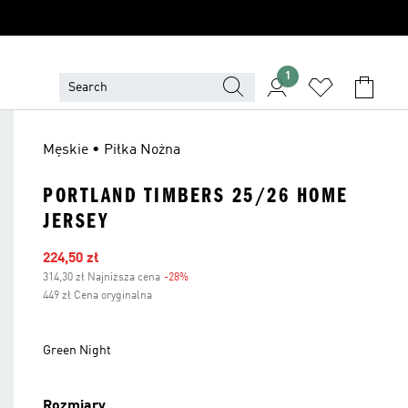
1
Męskie • Piłka Nożna
PORTLAND TIMBERS 25/26 HOME
JERSEY
Ceny na wyprzedaży
224,50 zł
314,30 zł Najniższa cena
-28%
Zniżka
449 zł Cena oryginalna
Green Night
Rozmiary