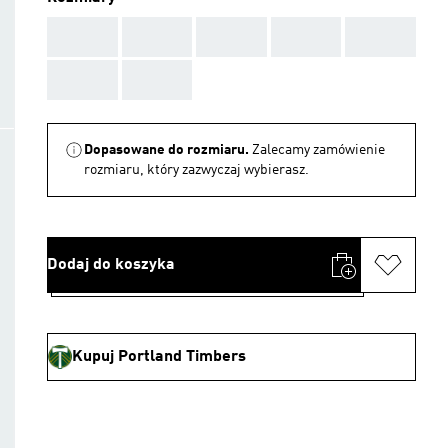
AAA
AAA
AAA
AAA
AAA
AAA
AAA
Dopasowane do rozmiaru.
Zalecamy zamówienie
rozmiaru, który zazwyczaj wybierasz.
Dodaj do koszyka
Kupuj Portland Timbers