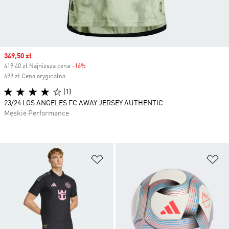
Sale price
349,50 zł
419,40 zł Najniższa cena
-16%
Discount
699 zł Cena oryginalna
(1)
23/24 LOS ANGELES FC AWAY JERSEY AUTHENTIC
Męskie Performance
Dodaj do listy życzeń
Do