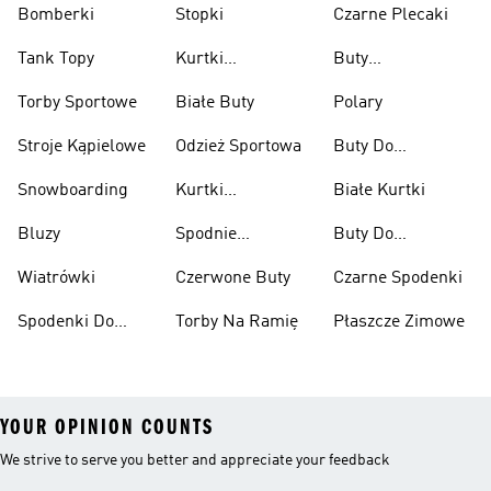
Bomberki
Stopki
Czarne Plecaki
Tank Topy
Kurtki
Buty
Przeciwdeszczowe
Wspinaczkowe
Torby Sportowe
Białe Buty
Polary
Stroje Kąpielowe
Odzież Sportowa
Buty Do
Podnoszenia
Snowboarding
Kurtki
Białe Kurtki
Ciężarów
Narciarskie
Bluzy
Spodnie
Buty Do
Narciarskie
Koszykówki
Wiatrówki
Czerwone Buty
Czarne Spodenki
Spodenki Do
Torby Na Ramię
Płaszcze Zimowe
Kolan
YOUR OPINION COUNTS
We strive to serve you better and appreciate your feedback