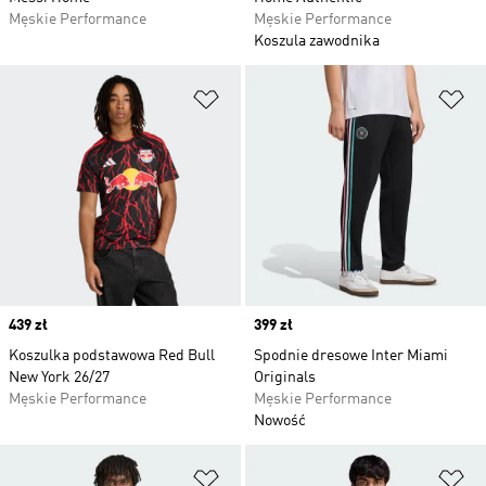
Męskie Performance
Męskie Performance
Koszula zawodnika
Dodaj do listy życzeń
Do
Price
439 zł
Price
399 zł
Koszulka podstawowa Red Bull
Spodnie dresowe Inter Miami
New York 26/27
Originals
Męskie Performance
Męskie Performance
Nowość
Dodaj do listy życzeń
Do