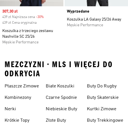
Sale price
307,30 zł
Wyprzedane
439 zł Najniższa cena
-30%
Discount
Koszulka LA Galaxy 25/26 Away
439 zł Cena oryginalna
Męskie Performance
Koszulka z trzeciego zestawu
Nashville SC 25/26
Męskie Performance
MEZCZYZNI • MLS I WIĘCEJ DO
ODKRYCIA
Płaszcze Zimowe
Białe Koszulki
Buty Do Rugby
Kombinezony
Czarne Spodnie
Buty Skaterskie
Nerki
Niebieskie Buty
Kurtki Zimowe
Krótkie Topy
Złote Buty
Buty Trekkingowe