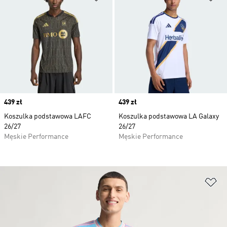
Price
439 zł
Price
439 zł
Koszulka podstawowa LAFC
Koszulka podstawowa LA Galaxy
26/27
26/27
Męskie Performance
Męskie Performance
Do