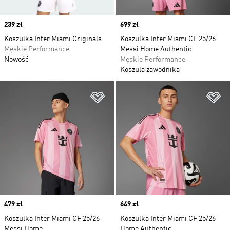
Price
239 zł
Price
699 zł
Koszulka Inter Miami Originals
Koszulka Inter Miami CF 25/26
Męskie Performance
Messi Home Authentic
Nowość
Męskie Performance
Koszula zawodnika
Dodaj do listy życzeń
Do
Price
479 zł
Price
649 zł
Koszulka Inter Miami CF 25/26
Koszulka Inter Miami CF 25/26
Messi Home
Home Authentic