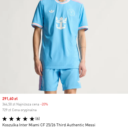
Sale price
291,60 zł
364,50 zł Najniższa cena
-20%
Discount
729 zł Cena oryginalna
(6)
Koszulka Inter Miami CF 25/26 Third Authentic Messi