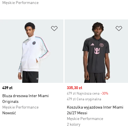
Męskie Performance
Dodaj do listy życzeń
Do
Price
439 zł
Sale price
335,30 zł
479 zł Najniższa cena
-30%
Discount
Bluza dresowa Inter Miami
479 zł Cena oryginalna
Originals
Męskie Performance
Koszulka wyjazdowa Inter Miami
Nowość
26/27 Messi
Męskie Performance
2 kolory