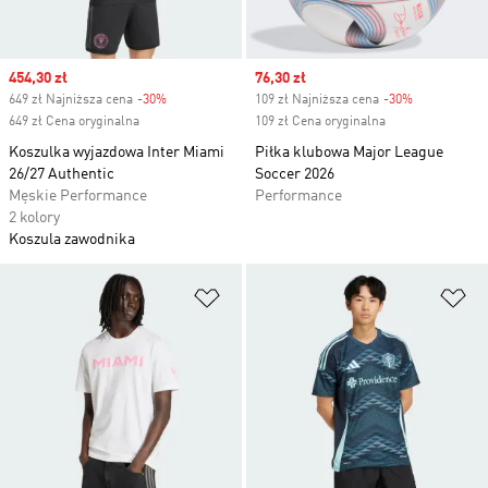
Sale price
454,30 zł
Sale price
76,30 zł
649 zł Najniższa cena
-30%
Discount
109 zł Najniższa cena
-30%
Discount
649 zł Cena oryginalna
109 zł Cena oryginalna
Koszulka wyjazdowa Inter Miami
Piłka klubowa Major League
26/27 Authentic
Soccer 2026
Męskie Performance
Performance
2 kolory
Koszula zawodnika
Dodaj do listy życzeń
Do