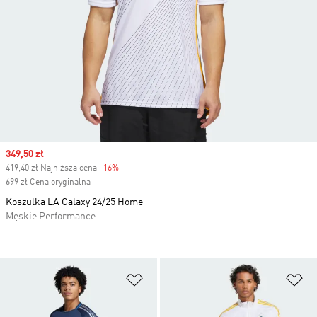
Sale price
349,50 zł
419,40 zł Najniższa cena
-16%
Discount
699 zł Cena oryginalna
Koszulka LA Galaxy 24/25 Home
Męskie Performance
Dodaj do listy życzeń
Do