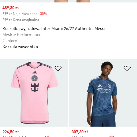
Sale price
489,30 zł
699 zł Najniższa cena
-30%
Discount
699 zł Cena oryginalna
Koszulka wyjazdowa Inter Miami 26/27 Authentic Messi
Męskie Performance
2 kolory
Koszula zawodnika
Dodaj do listy życzeń
Do
Sale price
224,50 zł
Sale price
307,30 zł