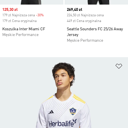
Sale price
125,30 zł
Current price
269,40 zł
179 zł Najniższa cena
-30%
Discount
224,50 zł Najniższa cena
179 zł Cena oryginalna
449 zł Cena oryginalna
Koszulka Inter Miami CF
Seattle Sounders FC 25/26 Away
Męskie Performance
Jersey
Męskie Performance
Do