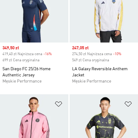
Sale price
349,50 zł
Sale price
247,05 zł
419,40 zł Najniższa cena
-16%
Discount
274,50 zł Najniższa cena
-10%
Discount
699 zł Cena oryginalna
549 zł Cena oryginalna
San Diego FC 25/26 Home
LA Galaxy Reversible Anthem
Authentic Jersey
Jacket
Męskie Performance
Męskie Performance
Dodaj do listy życzeń
Do