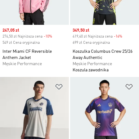
Sale price
247,05 zł
Sale price
349,50 zł
274,50 zł Najniższa cena
-10%
Discount
419,40 zł Najniższa cena
-16%
Discount
549 zł Cena oryginalna
699 zł Cena oryginalna
Inter Miami CF Reversible
Koszulka Columbus Crew 25/26
Anthem Jacket
Away Authentic
Męskie Performance
Męskie Performance
Koszula zawodnika
Dodaj do listy życzeń
Do