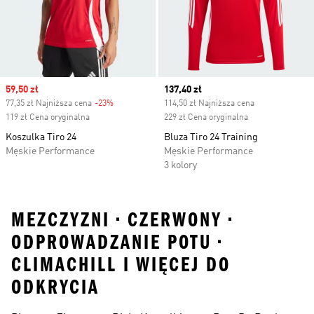
Sale price
59,50 zł
Current price
137,40 zł
77,35 zł Najniższa cena
-23%
Discount
114,50 zł Najniższa cena
119 zł Cena oryginalna
229 zł Cena oryginalna
Koszulka Tiro 24
Bluza Tiro 24 Training
Męskie Performance
Męskie Performance
3 kolory
MEZCZYZNI • CZERWONY •
ODPROWADZANIE POTU •
CLIMACHILL I WIĘCEJ DO
ODKRYCIA