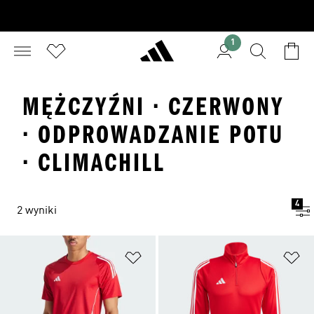
1
MĘŻCZYŹNI · CZERWONY
· ODPROWADZANIE POTU
· CLIMACHILL
4
2 wyniki
Dodaj do listy życzeń
Do