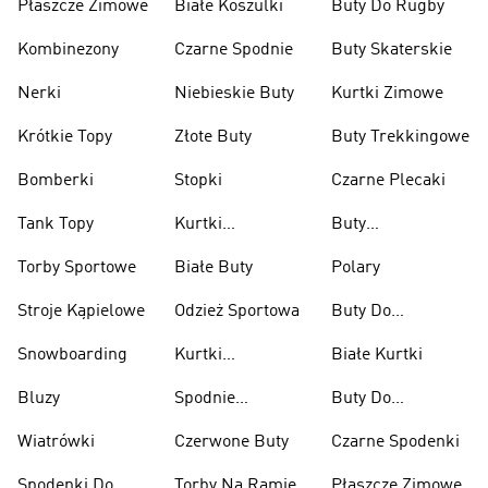
Płaszcze Zimowe
Białe Koszulki
Buty Do Rugby
Kombinezony
Czarne Spodnie
Buty Skaterskie
Nerki
Niebieskie Buty
Kurtki Zimowe
Krótkie Topy
Złote Buty
Buty Trekkingowe
Bomberki
Stopki
Czarne Plecaki
Tank Topy
Kurtki
Buty
Przeciwdeszczowe
Wspinaczkowe
Torby Sportowe
Białe Buty
Polary
Stroje Kąpielowe
Odzież Sportowa
Buty Do
Podnoszenia
Snowboarding
Kurtki
Białe Kurtki
Ciężarów
Narciarskie
Bluzy
Spodnie
Buty Do
Narciarskie
Koszykówki
Wiatrówki
Czerwone Buty
Czarne Spodenki
Spodenki Do
Torby Na Ramię
Płaszcze Zimowe