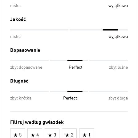
niska
wyjątkowa
Jakość
niska
wyjątkowa
Dopasowanie
zbyt dopasowane
Perfect
zbyt luźne
Długość
zbyt krótka
Perfect
zbyt długa
Filtruj według gwiazdek
5
4
3
2
1