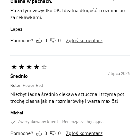
Ciasna w pachach.
Po za tym wszystko OK. Idealna długość i rozmiar po
za rękawkami.
Lopez
Pomocne?
0
0
Zgłoś komentarz
7 lipca 2026
Średnio
Kolor:
Power Red
Niezbyt ładna średnio ciekawa sztuczna i trzyma pot
trochę ciasna jak na rozmiarówkę i warta max 5zl
Michal
Zweryfikowany klient
Recenzja zachęcająca
Pomocne?
0
0
Zgłoś komentarz