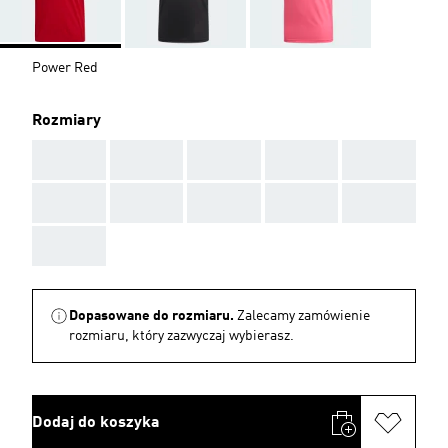
Power Red
Rozmiary
AAA
AAA
AAA
AAA
AAA
AAA
AAA
AAA
AAA
AAA
AAA
Dopasowane do rozmiaru.
Zalecamy zamówienie
rozmiaru, który zazwyczaj wybierasz.
Dodaj do koszyka