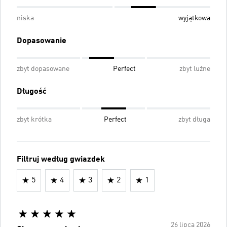
niska
wyjątkowa
Dopasowanie
zbyt dopasowane
Perfect
zbyt luźne
Długość
zbyt krótka
Perfect
zbyt długa
Filtruj według gwiazdek
5
4
3
2
1
26 lipca 2026