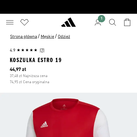
1
/
/
Strona główna
Męskie
Odzież
4.9
(7)
KOSZULKA ESTRO 19
Bieżąca cena
44,97 zł
37,48 zł Najniższa cena
74,95 zł Cena oryginalna