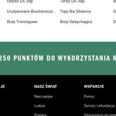
Odzież Do Jogi
Torby Do Jogi
B
S
Usztywniane Biustonosze
Topy Na Siłownię
S
Sportowe
Buty Treningowe
Buty Oddychające
D
 250 PUNKTÓW DO WYKORZYSTANIA 
JE
NASZ ŚWIAT
WSPARCIE
Nasz wpływ
Pomoc
Ludzie
Zwroty i refundacja
Planeta
Odstąpienie od um