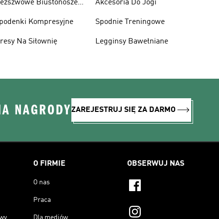
ezszwowe Biustonosze
Akcesoria Do Jogi
portowe
podenki Kompresyjne
Spodnie Treningowe
resy Na Siłownię
Legginsy Bawełniane
NA NAGRODY
ZAREJESTRUJ SIĘ ZA DARMO
O FIRMIE
OBSERWUJ NAS
O nas
Praca
owy
Dla mediów