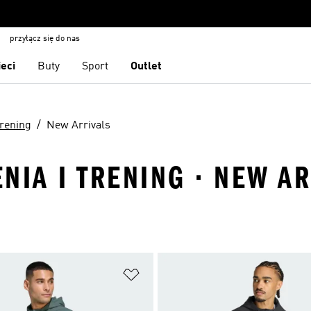
przyłącz się do nas
ieci
Buty
Sport
Outlet
trening
New Arrivals
NIA I TRENING · NEW A
 życzeń
Dodaj do listy życzeń