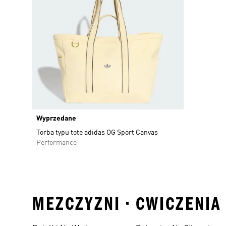
Wyprzedane
Torba typu tote adidas OG Sport Canvas
Performance
MEZCZYZNI • CWICZENIA 