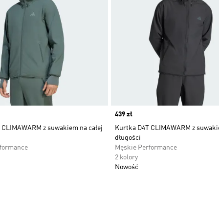
Price
439 zł
 CLIMAWARM z suwakiem na całej
Kurtka D4T CLIMAWARM z suwakie
długości
rformance
Męskie Performance
2 kolory
Nowość
 życzeń