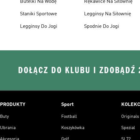
Butelki Na Wodę
Rękawice Na Siłownię
Staniki Sportowe
Legginsy Na Siłownię
Legginsy Do Jogi
Spodnie Do Jogi
DOŁĄCZ DO KLUBU I ZDOBĄDŹ
PRODUKTY
Sport
KOLEKC
Buty
Football
Originals
Ubrania
Koszykówka
Spezial
Akcesoria
Golf
SL72