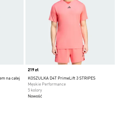
Price
219 zł
m na całej
KOSZULKA D4T PrimeLift 3 STRIPES
Męskie Performance
5 kolory
Nowość