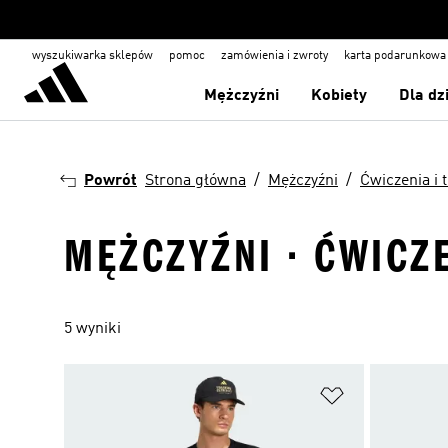
wyszukiwarka sklepów
pomoc
zamówienia i zwroty
karta podarunkowa
Mężczyźni
Kobiety
Dla dz
Powrót
Strona główna
Mężczyźni
Ćwiczenia i 
MĘŻCZYŹNI · ĆWICZE
5 wyniki
Dodaj do listy