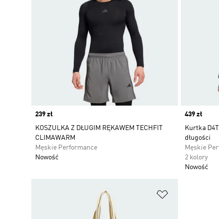
Price
239 zł
Price
439 zł
KOSZULKA Z DŁUGIM RĘKAWEM TECHFIT
Kurtka D4T
CLIMAWARM
długości
Męskie Performance
Męskie Pe
Nowość
2 kolory
Nowość
Dodaj do listy