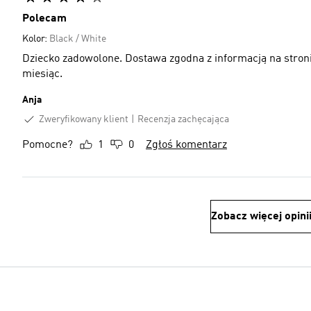
Polecam
Kolor:
Black / White
Dziecko zadowolone. Dostawa zgodna z informacją na stroni
miesiąc.
Anja
Zweryfikowany klient
Recenzja zachęcająca
Pomocne?
1
0
Zgłoś komentarz
Zobacz więcej opini