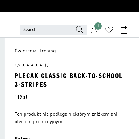
1
Ćwiczenia i trening
4.7
(3)
PLECAK CLASSIC BACK-TO-SCHOOL
3-STRIPES
Cena
119 zł
Ten produkt nie podlega niektórym zniżkom ani
ofertom promocyjnym.