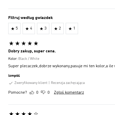
Filtruj według gwiazdek
5
4
3
2
1
Dobry zakup, super cena.
Kolor:
Black / White
Super plecaczek,dobrze wykonany,pasuje mi ten kolor,a ile w
izmp64
Zweryfikowany klient
Recenzja zachęcająca
Pomocne?
0
0
Zgłoś komentarz