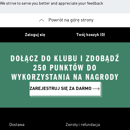
We strive to serve you better and appreciate your feedback
Powrót na górę strony
Zaloguj się
Twój koszyk (0)
DOŁĄCZ DO KLUBU I ZDOBĄDŹ
250 PUNKTÓW DO
WYKORZYSTANIA NA NAGRODY
ZAREJESTRUJ SIĘ ZA DARMO
Dostawa
Zwroty i refundacja