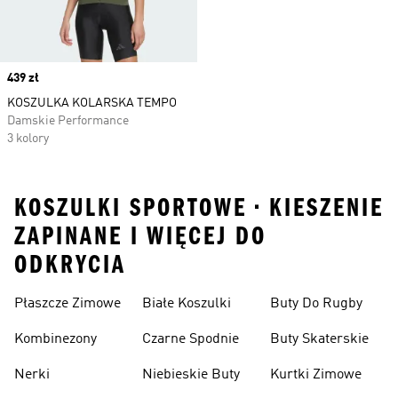
Price
439 zł
KOSZULKA KOLARSKA TEMPO
Damskie Performance
3 kolory
KOSZULKI SPORTOWE • KIESZENIE
ZAPINANE I WIĘCEJ DO
ODKRYCIA
Płaszcze Zimowe
Białe Koszulki
Buty Do Rugby
Kombinezony
Czarne Spodnie
Buty Skaterskie
Nerki
Niebieskie Buty
Kurtki Zimowe