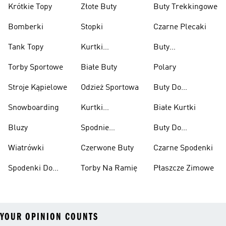
Krótkie Topy
Złote Buty
Buty Trekkingowe
Bomberki
Stopki
Czarne Plecaki
Tank Topy
Kurtki
Buty
Przeciwdeszczowe
Wspinaczkowe
Torby Sportowe
Białe Buty
Polary
Stroje Kąpielowe
Odzież Sportowa
Buty Do
Podnoszenia
Snowboarding
Kurtki
Białe Kurtki
Ciężarów
Narciarskie
Bluzy
Spodnie
Buty Do
Narciarskie
Koszykówki
Wiatrówki
Czerwone Buty
Czarne Spodenki
Spodenki Do
Torby Na Ramię
Płaszcze Zimowe
Kolan
YOUR OPINION COUNTS