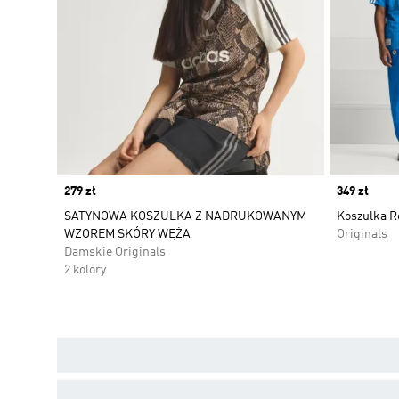
Price
279 zł
Price
349 zł
SATYNOWA KOSZULKA Z NADRUKOWANYM
Koszulka R
WZOREM SKÓRY WĘŻA
Originals
Damskie Originals
2 kolory