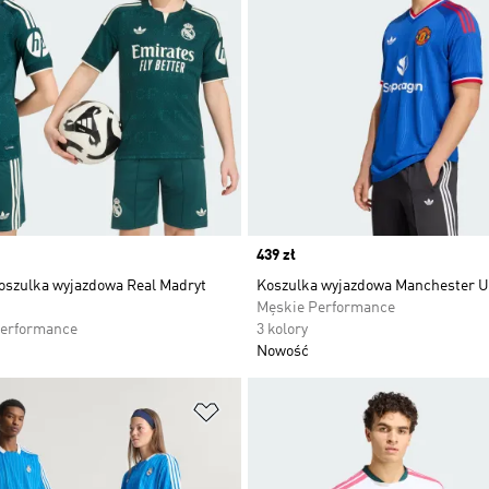
Price
439 zł
koszulka wyjazdowa Real Madryt
Koszulka wyjazdowa Manchester U
Męskie Performance
Performance
3 kolory
Nowość
 życzeń
Dodaj do listy życzeń