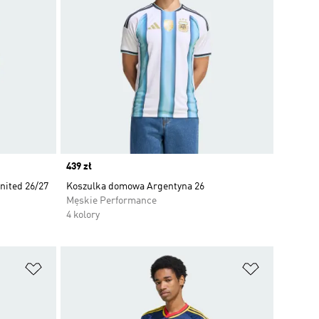
Price
439 zł
nited 26/27
Koszulka domowa Argentyna 26
Męskie Performance
4 kolory
Dodaj do listy życzeń
Dodaj do li