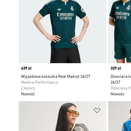
Price
439 zł
Price
329 zł
Wyjazdowa koszulka Real Madryt 26/27
Dziecięca 
Męskie Performance
26/27
2 kolory
Dziecięce 
Nowość
Nowość
Dodaj do listy