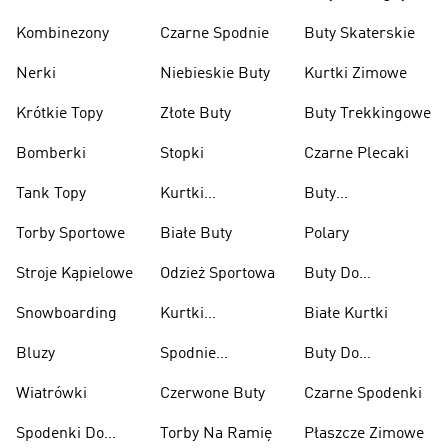
Kombinezony
Czarne Spodnie
Buty Skaterskie
Nerki
Niebieskie Buty
Kurtki Zimowe
Krótkie Topy
Złote Buty
Buty Trekkingowe
Bomberki
Stopki
Czarne Plecaki
Tank Topy
Kurtki
Buty
Przeciwdeszczowe
Wspinaczkowe
Torby Sportowe
Białe Buty
Polary
Stroje Kąpielowe
Odzież Sportowa
Buty Do
Podnoszenia
Snowboarding
Kurtki
Białe Kurtki
Ciężarów
Narciarskie
Bluzy
Spodnie
Buty Do
Narciarskie
Koszykówki
Wiatrówki
Czerwone Buty
Czarne Spodenki
Spodenki Do
Torby Na Ramię
Płaszcze Zimowe