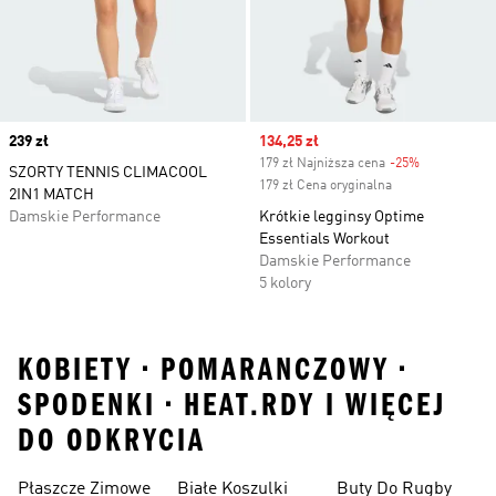
Price
239 zł
Sale price
134,25 zł
179 zł Najniższa cena
-25%
Discount
SZORTY TENNIS CLIMACOOL
179 zł Cena oryginalna
2IN1 MATCH
Damskie Performance
Krótkie legginsy Optime
Essentials Workout
Damskie Performance
5 kolory
KOBIETY • POMARANCZOWY •
SPODENKI • HEAT.RDY I WIĘCEJ
DO ODKRYCIA
Płaszcze Zimowe
Białe Koszulki
Buty Do Rugby