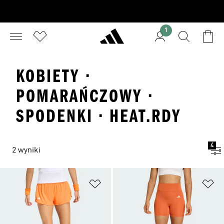
1
KOBIETY ·
POMARAŃCZOWY ·
SPODENKI · HEAT.RDY
4
2 wyniki
Dodaj do listy życzeń
Do