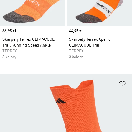
Price
64,95 zł
Price
64,95 zł
Skarpety Terrex CLIMACOOL
Skarpety Terrex Xperior
Trail Running Speed Ankle
CLIMACOOL Trail
TERREX
TERREX
3 kolory
3 kolory
Do