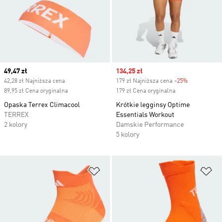
Current price
49,47 zł
Sale price
134,25 zł
42,28 zł Najniższa cena
179 zł Najniższa cena
-25%
Discount
89,95 zł Cena oryginalna
179 zł Cena oryginalna
Opaska Terrex Climacool
Krótkie legginsy Optime
TERREX
Essentials Workout
2 kolory
Damskie Performance
5 kolory
Dodaj do listy życzeń
Do