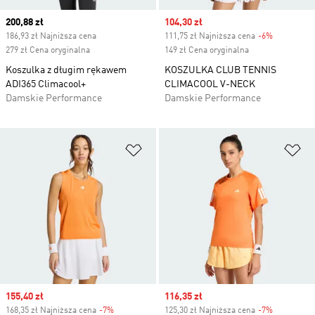
Current price
200,88 zł
Sale price
104,30 zł
186,93 zł Najniższa cena
111,75 zł Najniższa cena
-6%
Discount
279 zł Cena oryginalna
149 zł Cena oryginalna
Koszulka z długim rękawem
KOSZULKA CLUB TENNIS
ADI365 Climacool+
CLIMACOOL V-NECK
Damskie Performance
Damskie Performance
Dodaj do listy życzeń
Do
Sale price
155,40 zł
Sale price
116,35 zł
168,35 zł Najniższa cena
-7%
Discount
125,30 zł Najniższa cena
-7%
Discount