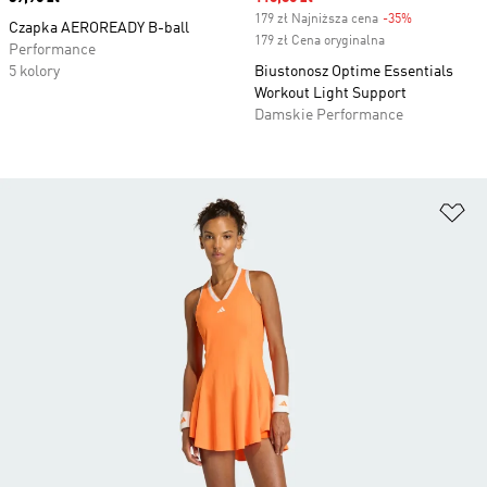
179 zł Najniższa cena
-35%
Discount
Czapka AEROREADY B-ball
179 zł Cena oryginalna
Performance
5 kolory
Biustonosz Optime Essentials
Workout Light Support
Damskie Performance
Do