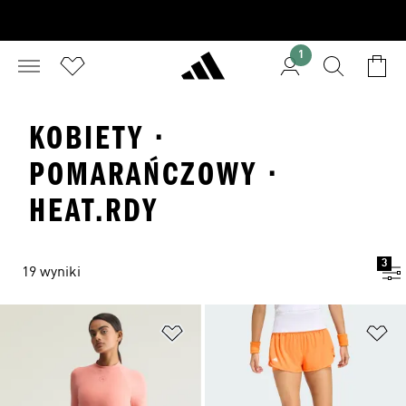
1
KOBIETY ·
POMARAŃCZOWY ·
HEAT.RDY
3
19 wyniki
Dodaj do listy życzeń
Do