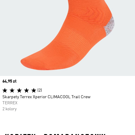
Price
64,95 zł
(2)
Skarpety Terrex Xperior CLIMACOOL Trail Crew
TERREX
2 kolory