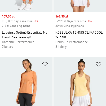
Sale price
109,50 zł
Sale price
167,30 zł
113,88 zł Najniższa cena
-3%
Discount
179,25 zł Najniższa cena
-6%
Discount
219 zł Cena oryginalna
239 zł Cena oryginalna
Legginsy Optimé Essentials No
KOSZULKA TENNIS CLIMACOOL
Front Rise Seam 7/8
Y-TANK
Damskie Performance
Damskie Performance
5 kolory
3 kolory
Dodaj do listy życzeń
Do