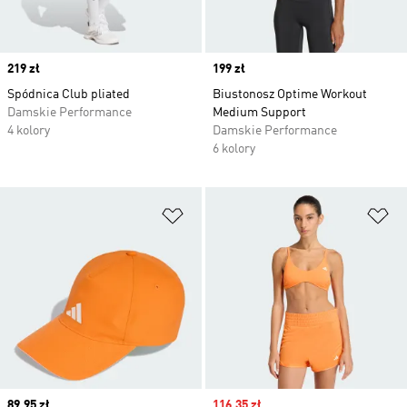
Price
219 zł
Price
199 zł
Spódnica Club pliated
Biustonosz Optime Workout
Damskie Performance
Medium Support
4 kolory
Damskie Performance
6 kolory
Dodaj do listy życzeń
Do
Price
89,95 zł
Sale price
116,35 zł