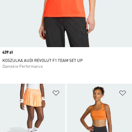
Price
439 zł
KOSZULKA AUDI REVOLUT F1 TEAM SET UP
Damskie Performance
Dodaj do listy życzeń
Do