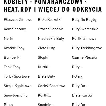
KOBIETY • POMARANCZOWY •
HEAT.RDY I WIĘCEJ DO ODKRYCIA
Płaszcze Zimowe
Białe Koszulki
Buty Do Rugby
Kombinezony
Czarne Spodnie
Buty Skaterskie
Nerki
Niebieskie Buty
Kurtki Zimowe
Krótkie Topy
Złote Buty
Buty Trekkingowe
Bomberki
Stopki
Czarne Plecaki
Tank Topy
Kurtki
Buty
Przeciwdeszczowe
Wspinaczkowe
Torby Sportowe
Białe Buty
Polary
Stroje Kąpielowe
Odzież Sportowa
Buty Do
Podnoszenia
Snowboarding
Kurtki
Białe Kurtki
Ciężarów
Narciarskie
Bluzy
Spodnie
Buty Do