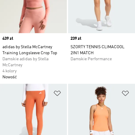
Price
439 zł
Price
239 zł
adidas by Stella McCartney
SZORTY TENNIS CLIMACOOL
Training Longsleeve Crop Top
2IN1 MATCH
Damskie adidas by Stella
Damskie Performance
McCartney
4 kolory
Nowość
Dodaj do listy życzeń
Do