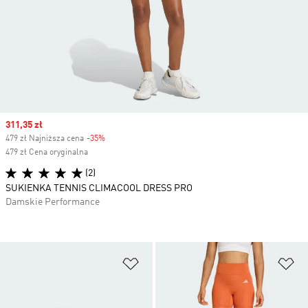
Sale price
311,35 zł
479 zł Najniższa cena
-35%
Discount
479 zł Cena oryginalna
(2)
SUKIENKA TENNIS CLIMACOOL DRESS PRO
Damskie Performance
Dodaj do listy życzeń
Do