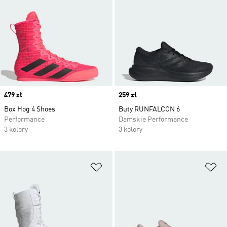
Price
479 zł
Price
259 zł
Box Hog 4 Shoes
Buty RUNFALCON 6
Performance
Damskie Performance
3 kolory
3 kolory
Dodaj do listy życzeń
Do