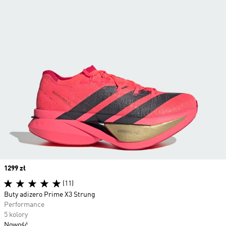
Price
1299 zł
(11)
Buty adizero Prime X3 Strung
Performance
5 kolory
Nowość