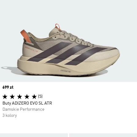
Price
699 zł
(5)
Buty ADIZERO EVO SL ATR
Damskie Performance
3 kolory