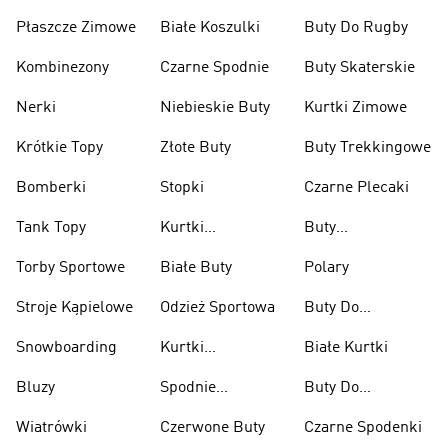
Płaszcze Zimowe
Białe Koszulki
Buty Do Rugby
Kombinezony
Czarne Spodnie
Buty Skaterskie
Nerki
Niebieskie Buty
Kurtki Zimowe
Krótkie Topy
Złote Buty
Buty Trekkingowe
Bomberki
Stopki
Czarne Plecaki
Tank Topy
Kurtki
Buty
Przeciwdeszczowe
Wspinaczkowe
Torby Sportowe
Białe Buty
Polary
Stroje Kąpielowe
Odzież Sportowa
Buty Do
Podnoszenia
Snowboarding
Kurtki
Białe Kurtki
Ciężarów
Narciarskie
Bluzy
Spodnie
Buty Do
Narciarskie
Koszykówki
Wiatrówki
Czerwone Buty
Czarne Spodenki