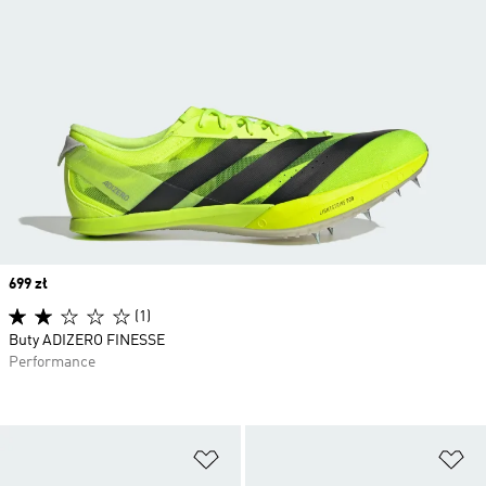
Price
699 zł
(1)
Buty ADIZERO FINESSE
Performance
Dodaj do listy życzeń
Do