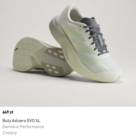
Price
649 zł
Buty Adizero EVO SL
Damskie Performance
2 kolory