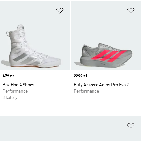
Dodaj do listy życzeń
Do
Price
479 zł
Price
2299 zł
Box Hog 4 Shoes
Buty Adizero Adios Pro Evo 2
Performance
Performance
3 kolory
Do