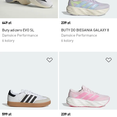
Price
649 zł
Price
239 zł
Buty adizero EVO SL
BUTY DO BIEGANIA GALAXY 8
Damskie Performance
Damskie Performance
6 kolory
6 kolory
Dodaj do listy życzeń
Do
Price
599 zł
Price
239 zł