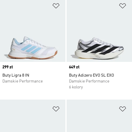
Dodaj do listy życzeń
Do
Price
299 zł
Price
649 zł
Buty Ligra 8 IN
Buty Adizero EVO SL EXO
Damskie Performance
Damskie Performance
6 kolory
Dodaj do listy życzeń
Do