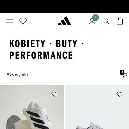
1
KOBIETY · BUTY ·
PERFORMANCE
3
996 wyniki
Dodaj do listy życzeń
Do