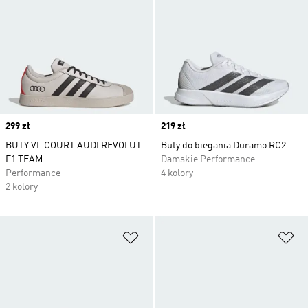
Price
299 zł
Price
219 zł
BUTY VL COURT AUDI REVOLUT
Buty do biegania Duramo RC2
F1 TEAM
Damskie Performance
Performance
4 kolory
2 kolory
Dodaj do listy życzeń
Do