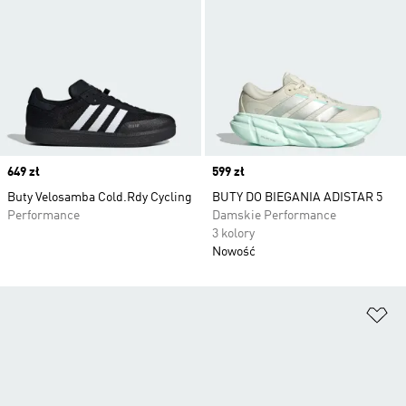
Price
649 zł
Price
599 zł
Buty Velosamba Cold.Rdy Cycling
BUTY DO BIEGANIA ADISTAR 5
Performance
Damskie Performance
3 kolory
Nowość
Do