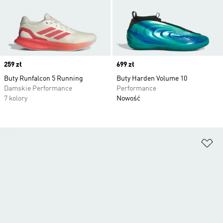
Price
259 zł
Price
699 zł
Buty Runfalcon 5 Running
Buty Harden Volume 10
Damskie Performance
Performance
7 kolory
Nowość
Do