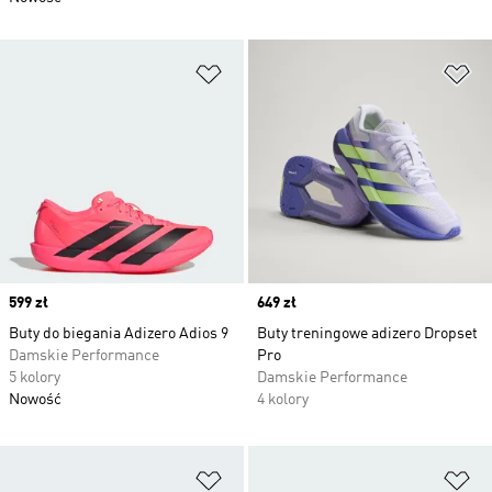
Dodaj do listy życzeń
Do
Price
599 zł
Price
649 zł
Buty do biegania Adizero Adios 9
Buty treningowe adizero Dropset
Damskie Performance
Pro
5 kolory
Damskie Performance
Nowość
4 kolory
Dodaj do listy życzeń
Do