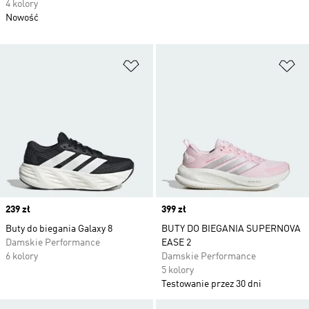
4 kolory
Nowość
Dodaj do listy życzeń
Do
Price
239 zł
Price
399 zł
Buty do biegania Galaxy 8
BUTY DO BIEGANIA SUPERNOVA
Damskie Performance
EASE 2
6 kolory
Damskie Performance
5 kolory
Testowanie przez 30 dni