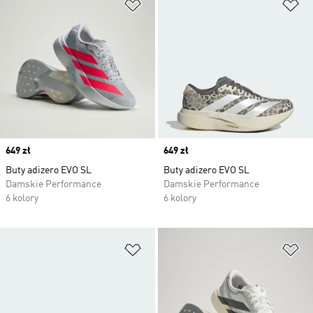
Dodaj do listy życzeń
Do
Price
649 zł
Price
649 zł
Buty adizero EVO SL
Buty adizero EVO SL
Damskie Performance
Damskie Performance
6 kolory
6 kolory
Dodaj do listy życzeń
Do