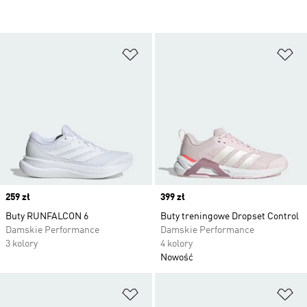
Dodaj do listy życzeń
Do
Price
259 zł
Price
399 zł
Buty RUNFALCON 6
Buty treningowe Dropset Control
Damskie Performance
Damskie Performance
3 kolory
4 kolory
Nowość
Dodaj do listy życzeń
Do