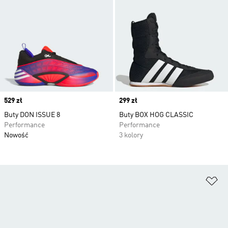
Price
529 zł
Price
299 zł
Buty DON ISSUE 8
Buty BOX HOG CLASSIC
Performance
Performance
Nowość
3 kolory
Do