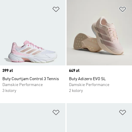
Dodaj do listy życzeń
Do
Price
399 zł
Price
649 zł
Buty Courtjam Control 3 Tennis
Buty Adizero EVO SL
Damskie Performance
Damskie Performance
3 kolory
2 kolory
Dodaj do listy życzeń
Do