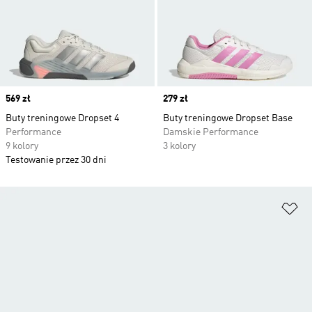
Price
569 zł
Price
279 zł
Buty treningowe Dropset 4
Buty treningowe Dropset Base
Performance
Damskie Performance
9 kolory
3 kolory
Testowanie przez 30 dni
Do