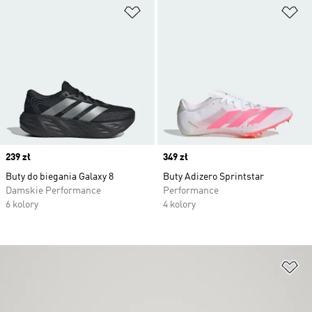
Dodaj do listy życzeń
Do
Price
239 zł
Price
349 zł
Buty do biegania Galaxy 8
Buty Adizero Sprintstar
Damskie Performance
Performance
6 kolory
4 kolory
Do