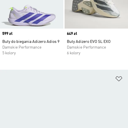
Price
599 zł
Price
649 zł
Buty do biegania Adizero Adios 9
Buty Adizero EVO SL EXO
Damskie Performance
Damskie Performance
5 kolory
6 kolory
Do