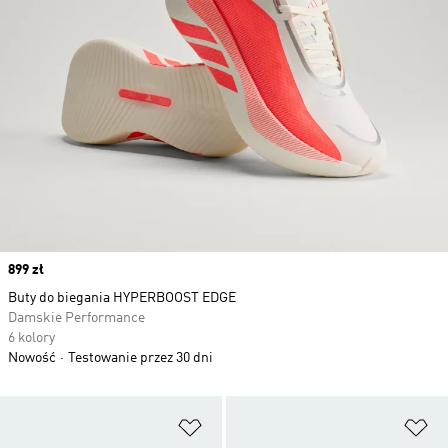
Price
899 zł
Buty do biegania HYPERBOOST EDGE
Damskie Performance
6 kolory
Nowość
Testowanie przez 30 dni
Dodaj do listy życzeń
Do