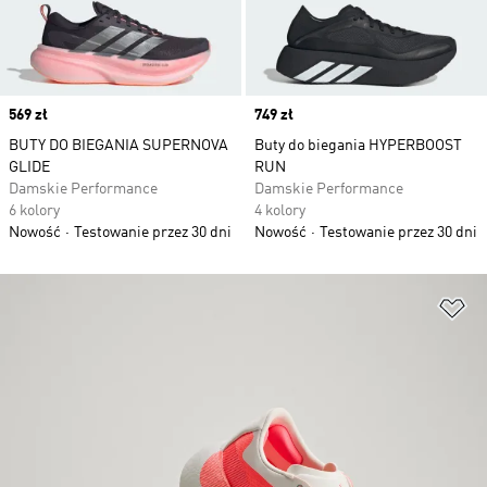
Price
569 zł
Price
749 zł
BUTY DO BIEGANIA SUPERNOVA
Buty do biegania HYPERBOOST
GLIDE
RUN
Damskie Performance
Damskie Performance
6 kolory
4 kolory
Nowość
Testowanie przez 30 dni
Nowość
Testowanie przez 30 dni
Do