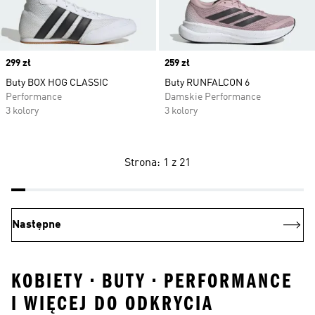
Price
299 zł
Price
259 zł
Buty BOX HOG CLASSIC
Buty RUNFALCON 6
Performance
Damskie Performance
3 kolory
3 kolory
Strona: 1 z 21
Następne
KOBIETY • BUTY • PERFORMANCE
I WIĘCEJ DO ODKRYCIA