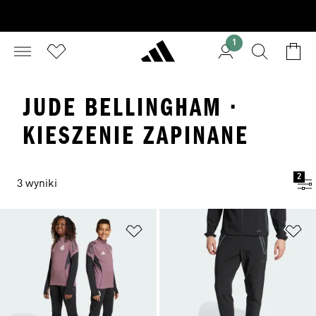
1
JUDE BELLINGHAM ·
KIESZENIE ZAPINANE
2
3 wyniki
Dodaj do listy życzeń
Do