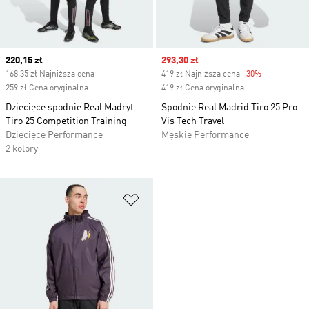
Current price
220,15 zł
Sale price
293,30 zł
168,35 zł Najniższa cena
419 zł Najniższa cena
-30%
Discount
259 zł Cena oryginalna
419 zł Cena oryginalna
Dziecięce spodnie Real Madryt
Spodnie Real Madrid Tiro 25 Pro
Tiro 25 Competition Training
Vis Tech Travel
Dziecięce Performance
Męskie Performance
2 kolory
Dodaj do listy życzeń