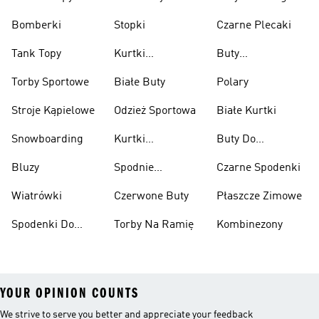
Bomberki
Stopki
Czarne Plecaki
Tank Topy
Kurtki
Buty
Przeciwdeszczowe
Wspinaczkowe
Torby Sportowe
Białe Buty
Polary
Stroje Kąpielowe
Odzież Sportowa
Białe Kurtki
Snowboarding
Kurtki
Buty Do
Narciarskie
Koszykówki
Bluzy
Spodnie
Czarne Spodenki
Narciarskie
Wiatrówki
Czerwone Buty
Płaszcze Zimowe
Spodenki Do
Torby Na Ramię
Kombinezony
Kolan
YOUR OPINION COUNTS
We strive to serve you better and appreciate your feedback