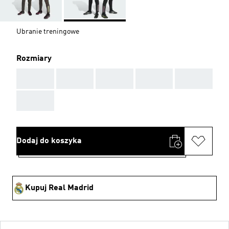
Ubranie treningowe
Rozmiary
AAA
AAA
AAA
AAA
AAA
AAA
Dodaj do koszyka
Kupuj Real Madrid