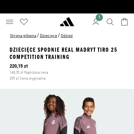
1
/
/
Strona główna
Dziecięce
Odzież
DZIECIĘCE SPODNIE REAL MADRYT TIRO 25
COMPETITION TRAINING
Bieżąca cena
220,15 zł
168,35 zł Najniższa cena
259 zł Cena oryginalna