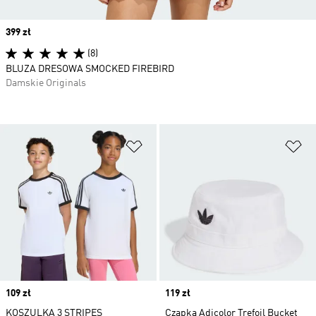
Price
399 zł
(8)
BLUZA DRESOWA SMOCKED FIREBIRD
Damskie Originals
Dodaj do listy życzeń
Do
Price
109 zł
Price
119 zł
KOSZULKA 3 STRIPES
Czapka Adicolor Trefoil Bucket