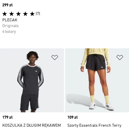
Price
299 zł
(7)
PLECAK
Originals
4 kolory
Dodaj do listy życzeń
Do
Price
179 zł
Price
109 zł
KOSZULKA Z DŁUGIM RĘKAWEM
Szorty Essentials French Terry