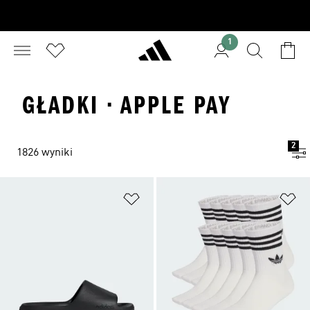
1
GŁADKI · APPLE PAY
2
1826 wyniki
Dodaj do listy życzeń
Do