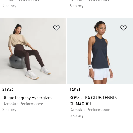
Męskie Performance
Damskie Performance
2 kolory
6 kolory
Dodaj do listy życzeń
Do
Price
219 zł
Price
149 zł
Długie legginsy Hyperglam
KOSZULKA CLUB TENNIS
Damskie Performance
CLIMACOOL
3 kolory
Damskie Performance
5 kolory