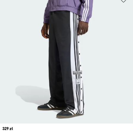
Price
329 zł