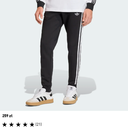
Price
259 zł
(21)