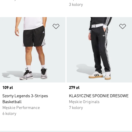
3 kolory
Dodaj do listy życzeń
Do
Price
109 zł
Price
279 zł
Szorty Legends 3-Stripes
KLASYCZNE SPODNIE DRESOWE
Basketball
Męskie Originals
Męskie Performance
7 kolory
6 kolory