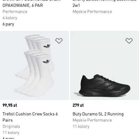
OPAKOWANIE, 6 PAR
2w1
Performance
Męskie Performance
4 kolory
6 pary
Dodaj do listy życzeń
Do
Price
99,95 zł
Price
279 zł
Trefoil Cushion Crew Socks 6
Buty Duramo SL 2 Running
Pairs
Męskie Performance
Originals
11 kolory
11 kolory