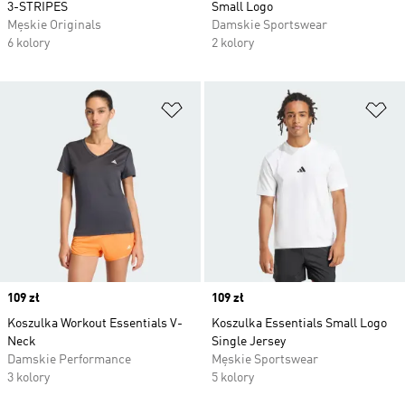
3-STRIPES
Small Logo
Męskie Originals
Damskie Sportswear
6 kolory
2 kolory
Dodaj do listy życzeń
Do
Price
109 zł
Price
109 zł
Koszulka Workout Essentials V-
Koszulka Essentials Small Logo
Neck
Single Jersey
Damskie Performance
Męskie Sportswear
3 kolory
5 kolory