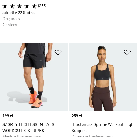
(355)
adilette 22 Slides
Originals
2 kolory
Dodaj do listy życzeń
Do
Price
199 zł
Price
259 zł
SZORTY TECH ESSENTIALS
Biustonosz Optime Workout High
WORKOUT 3-STRIPES
Support