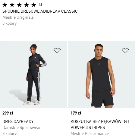
(4)
SPODNIE DRESOWE ADIBREAK CLASSIC
Męskie Originals
3 kolory
Dodaj do listy życzeń
Do
Price
299 zł
Price
179 zł
DRES DAYREADY
KOSZULKA BEZ RĘKAWÓW D4T
Damskie Sportswear
POWER 3 STRIPES
8 kolory
Męskie Performance