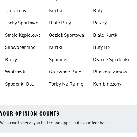
Tank Topy
Kurtki
Buty
Przeciwdeszczowe
Wspinaczkowe
Torby Sportowe
Białe Buty
Polary
Stroje Kąpielowe
Odzież Sportowa
Białe Kurtki
Snowboarding
Kurtki
Buty Do
Narciarskie
Koszykówki
Bluzy
Spodnie
Czarne Spodenki
Narciarskie
Wiatrówki
Czerwone Buty
Płaszcze Zimowe
Spodenki Do
Torby Na Ramię
Kombinezony
Kolan
YOUR OPINION COUNTS
We strive to serve you better and appreciate your feedback