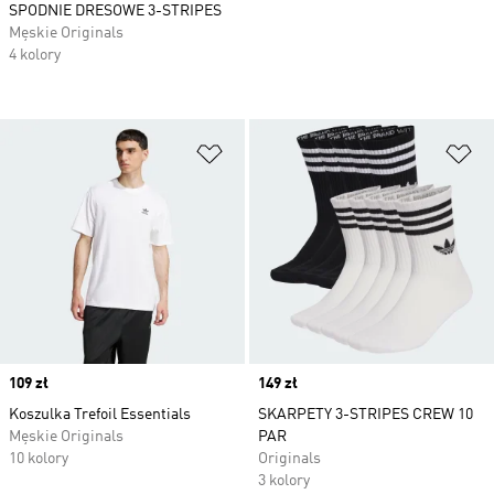
SPODNIE DRESOWE 3-STRIPES
Męskie Originals
4 kolory
Dodaj do listy życzeń
Do
Price
109 zł
Price
149 zł
Koszulka Trefoil Essentials
SKARPETY 3-STRIPES CREW 10
Męskie Originals
PAR
10 kolory
Originals
3 kolory