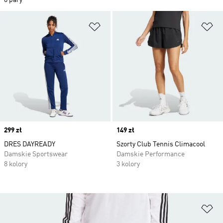
6 pary
Dodaj do listy życzeń
Do
Price
299 zł
Price
149 zł
DRES DAYREADY
Szorty Club Tennis Climacool
Damskie Sportswear
Damskie Performance
8 kolory
3 kolory
Do