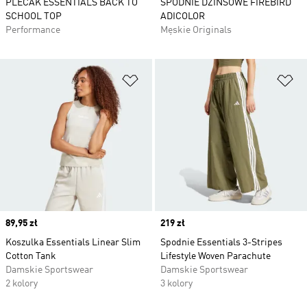
PLECAK ESSENTIALS BACK TO
SPODNIE DŻINSOWE FIREBIRD
SCHOOL TOP
ADICOLOR
Performance
Męskie Originals
Dodaj do listy życzeń
Do
Price
89,95 zł
Price
219 zł
Koszulka Essentials Linear Slim
Spodnie Essentials 3-Stripes
Cotton Tank
Lifestyle Woven Parachute
Damskie Sportswear
Damskie Sportswear
2 kolory
3 kolory