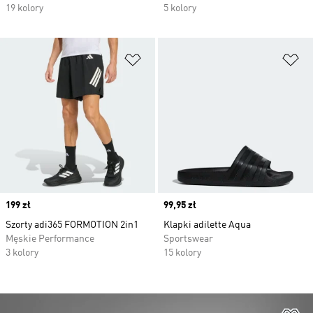
19 kolory
5 kolory
Dodaj do listy życzeń
Do
Price
199 zł
Price
99,95 zł
Szorty adi365 FORMOTION 2in1
Klapki adilette Aqua
Męskie Performance
Sportswear
3 kolory
15 kolory
Do