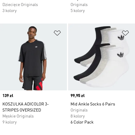
Dziecięce Originals
Originals
3 kolory
5 kolory
Dodaj do listy życzeń
Do
Price
139 zł
Price
99,95 zł
KOSZULKA ADICOLOR 3-
Mid Ankle Socks 6 Pairs
STRIPES OVERSIZED
Originals
Męskie Originals
8 kolory
9 kolory
6 Color Pack