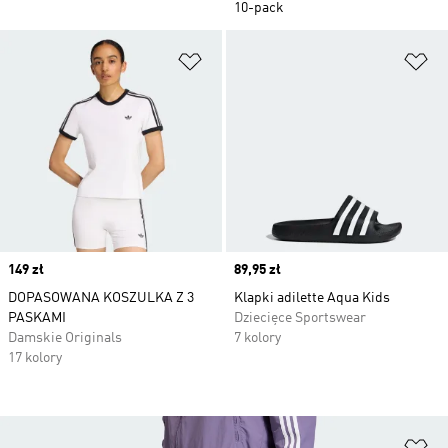
10-pack
Dodaj do listy życzeń
Do
Price
149 zł
Price
89,95 zł
DOPASOWANA KOSZULKA Z 3
Klapki adilette Aqua Kids
PASKAMI
Dziecięce Sportswear
Damskie Originals
7 kolory
17 kolory
Do