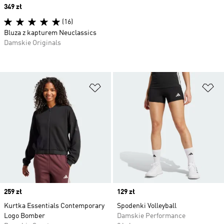
Price
349 zł
(16)
Bluza z kapturem Neuclassics
Damskie Originals
Dodaj do listy życzeń
Do
Price
259 zł
Price
129 zł
Kurtka Essentials Contemporary
Spodenki Volleyball
Logo Bomber
Damskie Performance