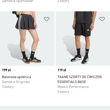
Damskie Sportswear
2 kolory
Dodaj do listy życzeń
Do
Price
199 zł
Price
119 zł
Balonowa spódnica
TKANE SZORTY DO ĆWICZEŃ
Damskie Originals
ESSENTIALS BASE
3 kolory
Męskie Performance
5 kolory