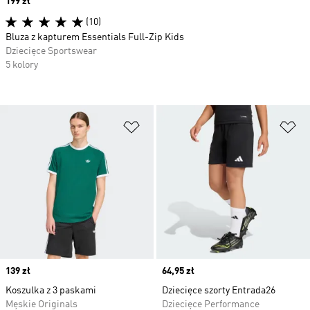
Price
199 zł
(10)
Bluza z kapturem Essentials Full-Zip Kids
Dziecięce Sportswear
5 kolory
Dodaj do listy życzeń
Do
Price
139 zł
Price
64,95 zł
Koszulka z 3 paskami
Dziecięce szorty Entrada26
Męskie Originals
Dziecięce Performance