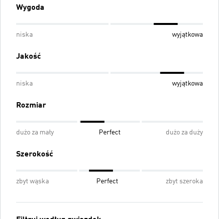
Wygoda
niska
wyjątkowa
Jakość
niska
wyjątkowa
Rozmiar
dużo za mały
Perfect
dużo za duży
Szerokość
zbyt wąska
Perfect
zbyt szeroka