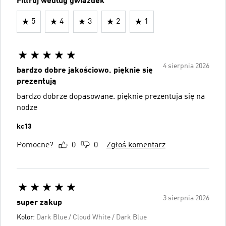
Filtruj według gwiazdek
5
4
3
2
1
4 sierpnia 2026
bardzo dobre jakościowo. pięknie się
prezentują
bardzo dobrze dopasowane. pięknie prezentuja się na
nodze
kc13
Pomocne?
0
0
Zgłoś komentarz
3 sierpnia 2026
super zakup
Kolor:
Dark Blue / Cloud White / Dark Blue