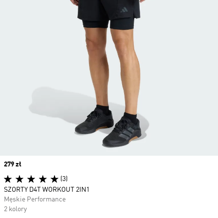
Price
279 zł
(3)
SZORTY D4T WORKOUT 2IN1
Męskie Performance
2 kolory