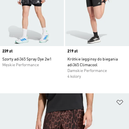
Price
239 zł
Price
219 zł
Szorty adi365 Spray Dye 2w1
Krótkie legginsy do biegania
Męskie Performance
adi365 Climacool
Damskie Performance
4 kolory
Do