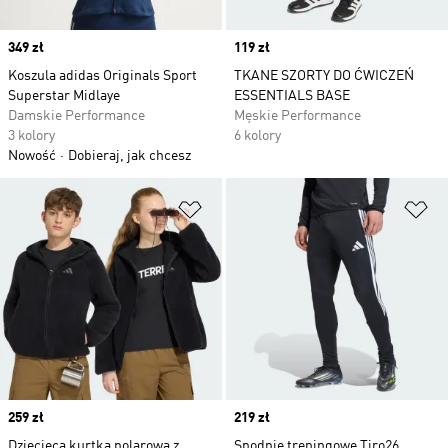
Price
349 zł
Price
119 zł
Koszula adidas Originals Sport
TKANE SZORTY DO ĆWICZEŃ
Superstar Midlaye
ESSENTIALS BASE
Damskie Performance
Męskie Performance
3 kolory
6 kolory
Nowość
Dobieraj, jak chcesz
Dodaj do listy życzeń
Do
Price
259 zł
Price
219 zł
Dziecięca kurtka polarowa z
Spodnie treningowe Tiro26