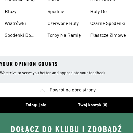
Snowboarding
Kurtki
Białe Kurtki
Ciężarów
Narciarskie
Bluzy
Spodnie
Buty Do
Narciarskie
Koszykówki
Wiatrówki
Czerwone Buty
Czarne Spodenki
Spodenki Do
Torby Na Ramię
Płaszcze Zimowe
Kolan
YOUR OPINION COUNTS
We strive to serve you better and appreciate your feedback
Powrót na górę strony
Zaloguj się
Twój koszyk (0)
DOŁĄCZ DO KLUBU I ZDOBĄDŹ