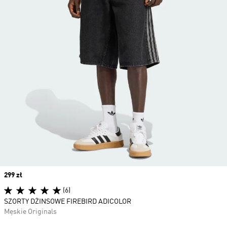
Price
299 zł
(6)
SZORTY DŻINSOWE FIREBIRD ADICOLOR
Męskie Originals