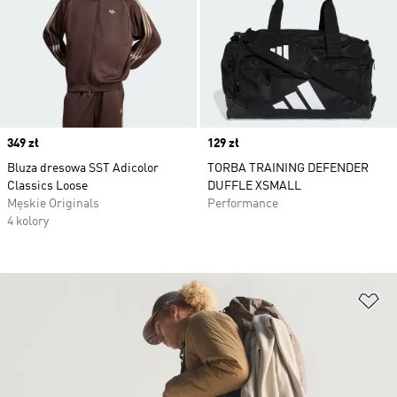
Price
349 zł
Price
129 zł
Bluza dresowa SST Adicolor
TORBA TRAINING DEFENDER
Classics Loose
DUFFLE XSMALL
Męskie Originals
Performance
4 kolory
Do