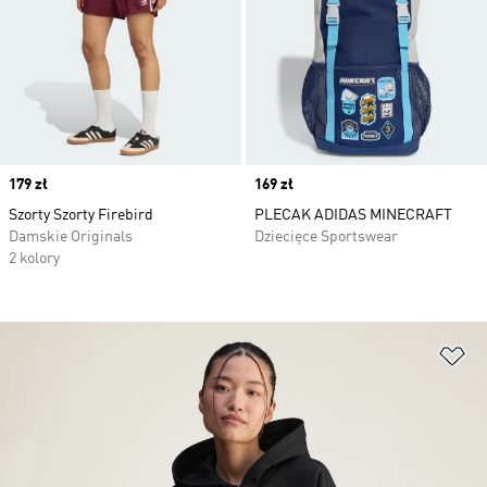
Price
179 zł
Price
169 zł
Szorty Szorty Firebird
PLECAK ADIDAS MINECRAFT
Damskie Originals
Dziecięce Sportswear
2 kolory
Do