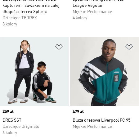
kapturem i suwakiem na całej
League Regular
długości Terrex Xploric
Męskie Performance
Dziecięce TERREX
4 kolory
3 kolory
Dodaj do listy życzeń
Do
Price
259 zł
Price
479 zł
DRES SST
Bluza dresowa Liverpool FC 95
Dziecięce Originals
Męskie Performance
6 kolory