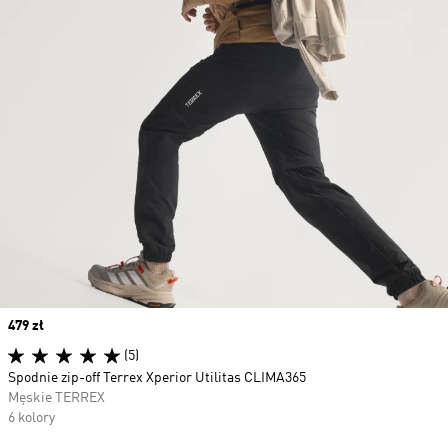
Price
479 zł
(5)
Spodnie zip-off Terrex Xperior Utilitas CLIMA365
Męskie TERREX
6 kolory