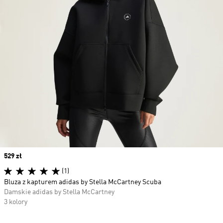
Price
529 zł
(1)
Bluza z kapturem adidas by Stella McCartney Scuba
Damskie adidas by Stella McCartney
3 kolory