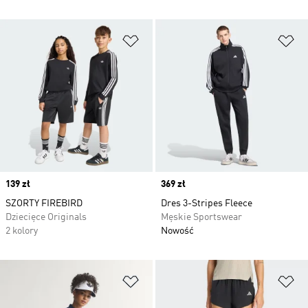
Dodaj do listy życzeń
Do
Price
139 zł
Price
369 zł
SZORTY FIREBIRD
Dres 3-Stripes Fleece
Dziecięce Originals
Męskie Sportswear
2 kolory
Nowość
Dodaj do listy życzeń
Do