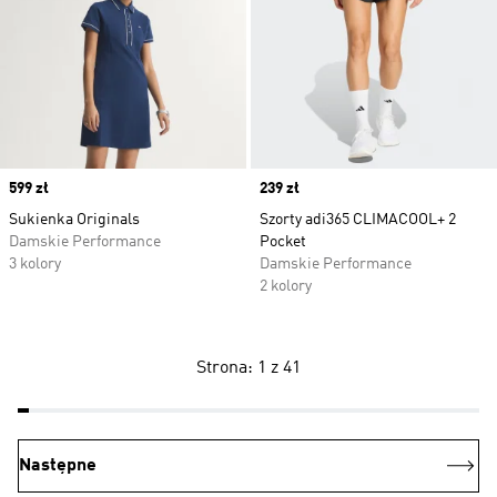
Price
599 zł
Price
239 zł
Sukienka Originals
Szorty adi365 CLIMACOOL+ 2
Damskie Performance
Pocket
3 kolory
Damskie Performance
2 kolory
Strona: 1 z 41
Następne