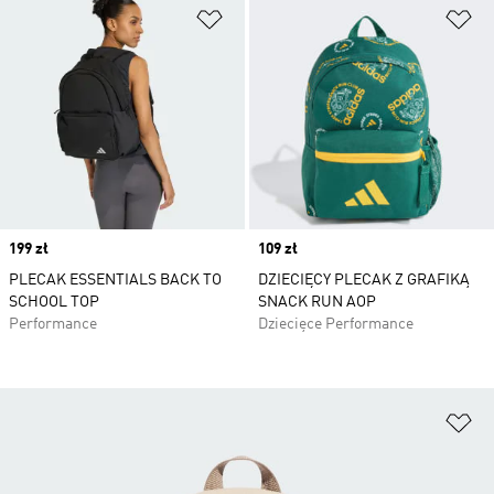
Dodaj do listy życzeń
Do
Price
199 zł
Price
109 zł
PLECAK ESSENTIALS BACK TO
DZIECIĘCY PLECAK Z GRAFIKĄ
SCHOOL TOP
SNACK RUN AOP
Performance
Dziecięce Performance
Do