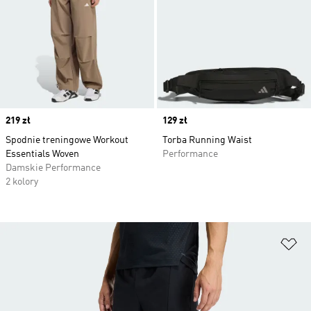
Price
219 zł
Price
129 zł
Spodnie treningowe Workout
Torba Running Waist
Essentials Woven
Performance
Damskie Performance
2 kolory
Do