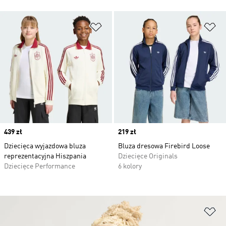
Dodaj do listy życzeń
Do
Price
439 zł
Price
219 zł
Dziecięca wyjazdowa bluza
Bluza dresowa Firebird Loose
reprezentacyjna Hiszpania
Dziecięce Originals
Dziecięce Performance
6 kolory
Do