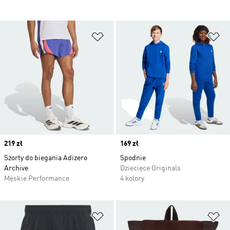
Dodaj do listy życzeń
Do
Price
219 zł
Price
169 zł
Szorty do biegania Adizero
Spodnie
Archive
Dziecięce Originals
Męskie Performance
4 kolory
Dodaj do listy życzeń
Do