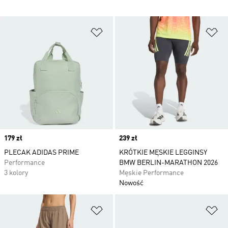
Dodaj do listy życzeń
Do
Price
179 zł
Price
239 zł
PLECAK ADIDAS PRIME
KRÓTKIE MĘSKIE LEGGINSY
Performance
BMW BERLIN-MARATHON 2026
3 kolory
Męskie Performance
Nowość
Dodaj do listy życzeń
Do