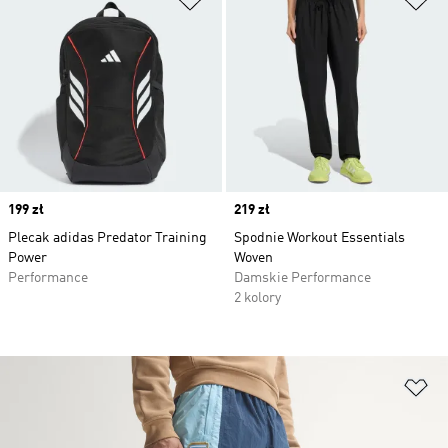
Price
199 zł
Price
219 zł
Plecak adidas Predator Training
Spodnie Workout Essentials
Power
Woven
Performance
Damskie Performance
2 kolory
Do