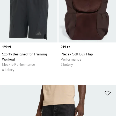
Price
199 zł
Price
219 zł
Szorty Designed for Training
Plecak Soft Lux Flap
Workout
Performance
Męskie Performance
2 kolory
6 kolory
Do