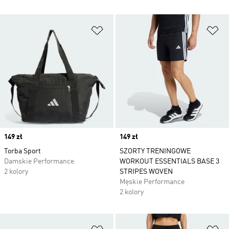
Dodaj do listy życzeń
Do
Price
149 zł
Price
149 zł
Torba Sport
SZORTY TRENINGOWE
Damskie Performance
WORKOUT ESSENTIALS BASE 3
2 kolory
STRIPES WOVEN
Męskie Performance
2 kolory
Dodaj do listy życzeń
Do