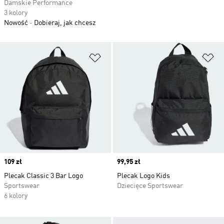
Damskie Performance
3 kolory
Nowość
Dobieraj, jak chcesz
Dodaj do listy życzeń
Do
Price
109 zł
Price
99,95 zł
Plecak Classic 3 Bar Logo
Plecak Logo Kids
Sportswear
Dziecięce Sportswear
6 kolory