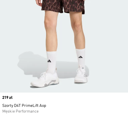
Price
219 zł
Szorty D4T PrimeLift Aop
Męskie Performance