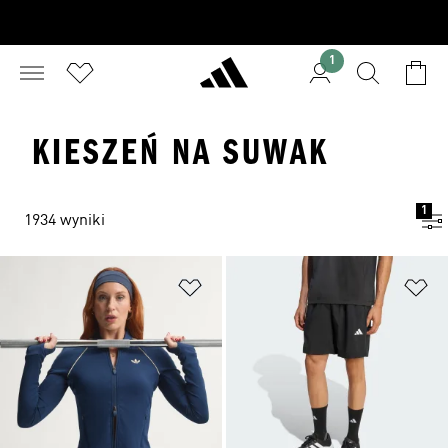
1
KIESZEŃ NA SUWAK
1
1934 wyniki
Dodaj do listy życzeń
Do