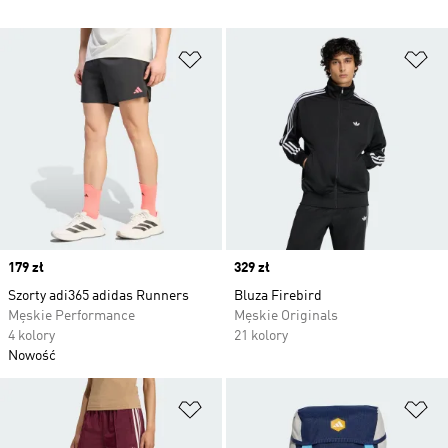
Dodaj do listy życzeń
Do
Price
179 zł
Price
329 zł
Szorty adi365 adidas Runners
Bluza Firebird
Męskie Performance
Męskie Originals
4 kolory
21 kolory
Nowość
Dodaj do listy życzeń
Do