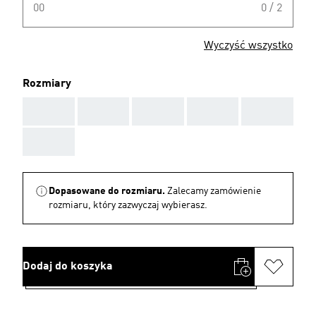
00
0 / 2
Wyczyść wszystko
Rozmiary
AAA
AAA
AAA
AAA
AAA
AAA
Dopasowane do rozmiaru.
Zalecamy zamówienie
rozmiaru, który zazwyczaj wybierasz.
Dodaj do koszyka