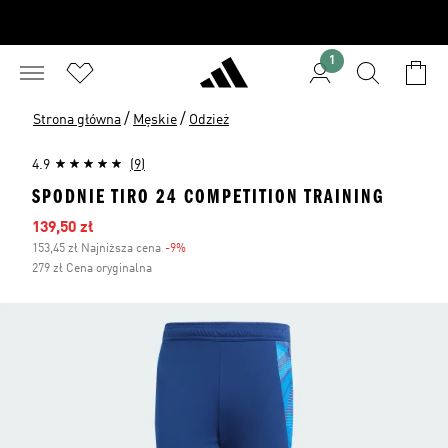
1
/
/
Strona główna
Męskie
Odzież
4.9
(9)
SPODNIE TIRO 24 COMPETITION TRAINING
Ceny na wyprzedaży
139,50 zł
153,45 zł Najniższa cena
-9%
Zniżka
279 zł Cena oryginalna