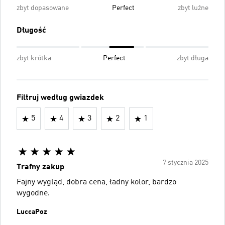
zbyt dopasowane
Perfect
zbyt luźne
Długość
zbyt krótka
Perfect
zbyt długa
Filtruj według gwiazdek
5
4
3
2
1
7 stycznia 2025
Trafny zakup
Fajny wygląd, dobra cena, ładny kolor, bardzo
wygodne.
LuccaPoz