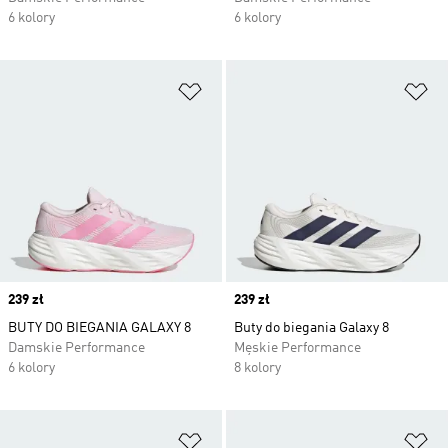
6 kolory
6 kolory
Dodaj do listy życzeń
Do
Price
239 zł
Price
239 zł
BUTY DO BIEGANIA GALAXY 8
Buty do biegania Galaxy 8
Damskie Performance
Męskie Performance
6 kolory
8 kolory
Dodaj do listy życzeń
Do