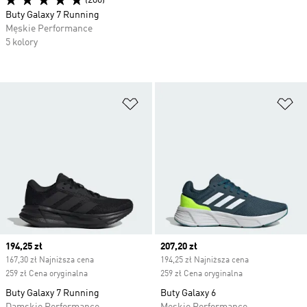
(280)
Buty Galaxy 7 Running
Męskie Performance
5 kolory
Dodaj do listy życzeń
Do
Current price
194,25 zł
Current price
207,20 zł
167,30 zł Najniższa cena
194,25 zł Najniższa cena
259 zł Cena oryginalna
259 zł Cena oryginalna
Buty Galaxy 7 Running
Buty Galaxy 6