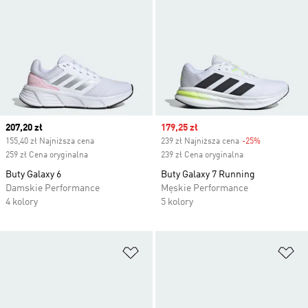
Current price
207,20 zł
Sale price
179,25 zł
155,40 zł Najniższa cena
239 zł Najniższa cena
-25%
Discount
259 zł Cena oryginalna
239 zł Cena oryginalna
Buty Galaxy 6
Buty Galaxy 7 Running
Damskie Performance
Męskie Performance
4 kolory
5 kolory
Dodaj do listy życzeń
Do