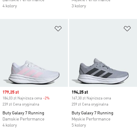
Damskie Performance
Męskie Performance
4 kolory
3 kolory
Dodaj do listy życzeń
Do
Sale price
179,25 zł
Current price
194,25 zł
184,03 zł Najniższa cena
-2%
Discount
167,30 zł Najniższa cena
239 zł Cena oryginalna
259 zł Cena oryginalna
Buty Galaxy 7 Running
Buty Galaxy 7 Running
Damskie Performance
Męskie Performance
4 kolory
5 kolory