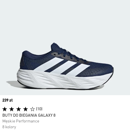
Price
239 zł
(10)
BUTY DO BIEGANIA GALAXY 8
Męskie Performance
8 kolory