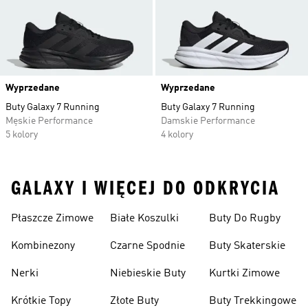
Wyprzedane
Wyprzedane
Buty Galaxy 7 Running
Buty Galaxy 7 Running
Męskie Performance
Damskie Performance
5 kolory
4 kolory
GALAXY I WIĘCEJ DO ODKRYCIA
Płaszcze Zimowe
Białe Koszulki
Buty Do Rugby
Kombinezony
Czarne Spodnie
Buty Skaterskie
Nerki
Niebieskie Buty
Kurtki Zimowe
Krótkie Topy
Złote Buty
Buty Trekkingowe