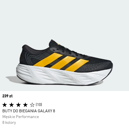
Price
239 zł
(10)
BUTY DO BIEGANIA GALAXY 8
Męskie Performance
8 kolory