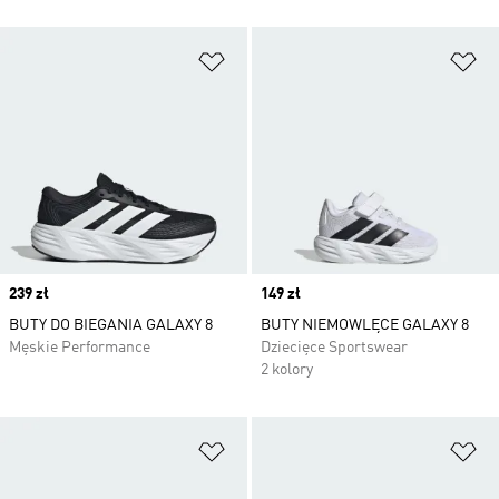
Dodaj do listy życzeń
Do
Price
239 zł
Price
149 zł
BUTY DO BIEGANIA GALAXY 8
BUTY NIEMOWLĘCE GALAXY 8
Męskie Performance
Dziecięce Sportswear
2 kolory
Dodaj do listy życzeń
Do