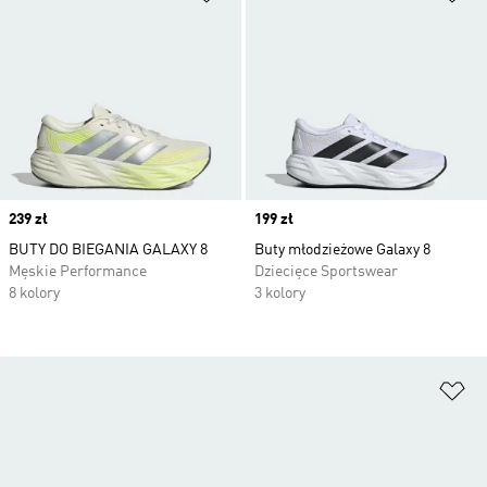
Price
239 zł
Price
199 zł
BUTY DO BIEGANIA GALAXY 8
Buty młodzieżowe Galaxy 8
Męskie Performance
Dziecięce Sportswear
8 kolory
3 kolory
Do