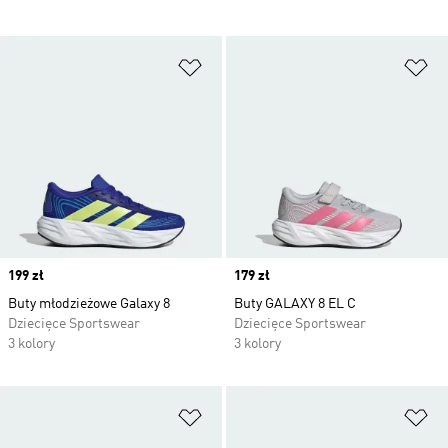
Dodaj do listy życzeń
Do
Price
199 zł
Price
179 zł
Buty młodzieżowe Galaxy 8
Buty GALAXY 8 EL C
Dziecięce Sportswear
Dziecięce Sportswear
3 kolory
3 kolory
Dodaj do listy życzeń
Do