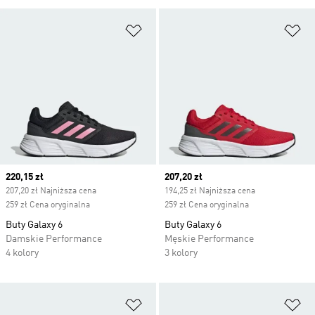
Dodaj do listy życzeń
Do
Current price
220,15 zł
Current price
207,20 zł
207,20 zł Najniższa cena
194,25 zł Najniższa cena
259 zł Cena oryginalna
259 zł Cena oryginalna
Buty Galaxy 6
Buty Galaxy 6
Damskie Performance
Męskie Performance
4 kolory
3 kolory
Dodaj do listy życzeń
Do