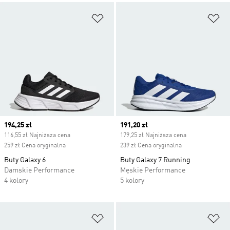
Dodaj do listy życzeń
Do
Current price
194,25 zł
Current price
191,20 zł
116,55 zł Najniższa cena
179,25 zł Najniższa cena
259 zł Cena oryginalna
239 zł Cena oryginalna
Buty Galaxy 6
Buty Galaxy 7 Running
Damskie Performance
Męskie Performance
4 kolory
5 kolory
Dodaj do listy życzeń
Do