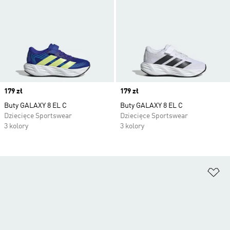
Price
179 zł
Price
179 zł
Buty GALAXY 8 EL C
Buty GALAXY 8 EL C
Dziecięce Sportswear
Dziecięce Sportswear
3 kolory
3 kolory
Do