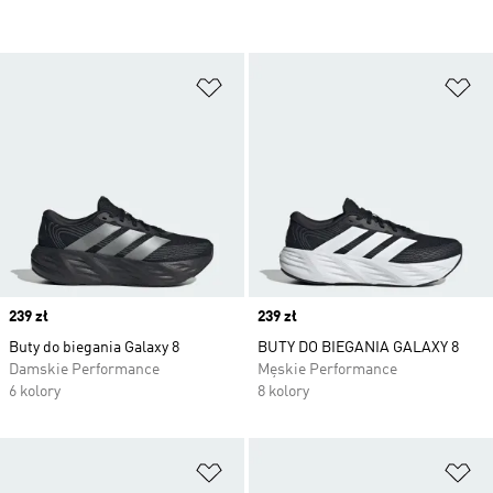
Dodaj do listy życzeń
Do
Price
239 zł
Price
239 zł
Buty do biegania Galaxy 8
BUTY DO BIEGANIA GALAXY 8
Damskie Performance
Męskie Performance
6 kolory
8 kolory
Dodaj do listy życzeń
Do