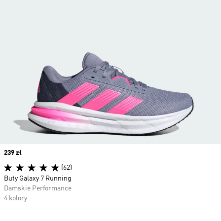
Price
239 zł
(62)
Buty Galaxy 7 Running
Damskie Performance
4 kolory