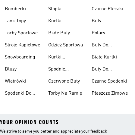
Bomberki
Stopki
Czarne Plecaki
Tank Topy
Kurtki
Buty
Przeciwdeszczowe
Wspinaczkowe
Torby Sportowe
Białe Buty
Polary
Stroje Kąpielowe
Odzież Sportowa
Buty Do
Podnoszenia
Snowboarding
Kurtki
Białe Kurtki
Ciężarów
Narciarskie
Bluzy
Spodnie
Buty Do
Narciarskie
Koszykówki
Wiatrówki
Czerwone Buty
Czarne Spodenki
Spodenki Do
Torby Na Ramię
Płaszcze Zimowe
Kolan
YOUR OPINION COUNTS
We strive to serve you better and appreciate your feedback