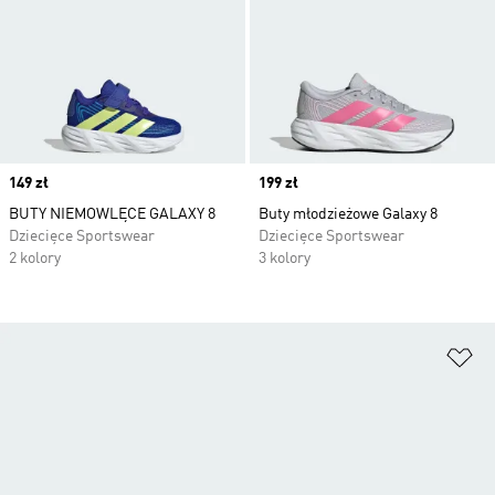
Price
149 zł
Price
199 zł
BUTY NIEMOWLĘCE GALAXY 8
Buty młodzieżowe Galaxy 8
Dziecięce Sportswear
Dziecięce Sportswear
2 kolory
3 kolory
Do