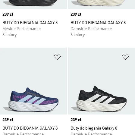
Price
239 zł
Price
239 zł
BUTY DO BIEGANIA GALAXY 8
BUTY DO BIEGANIA GALAXY 8
Męskie Performance
Damskie Performance
8 kolory
6 kolory
Dodaj do listy życzeń
Do
Price
239 zł
Price
239 zł
BUTY DO BIEGANIA GALAXY 8
Buty do biegania Galaxy 8
Damskie Performance
Damskie Performance