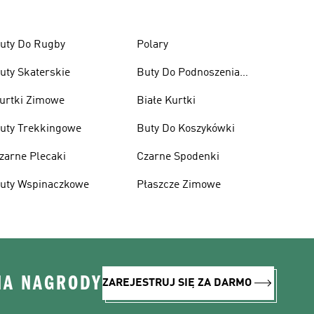
uty Do Rugby
Polary
uty Skaterskie
Buty Do Podnoszenia
Ciężarów
urtki Zimowe
Białe Kurtki
uty Trekkingowe
Buty Do Koszykówki
zarne Plecaki
Czarne Spodenki
uty Wspinaczkowe
Płaszcze Zimowe
NA NAGRODY
ZAREJESTRUJ SIĘ ZA DARMO