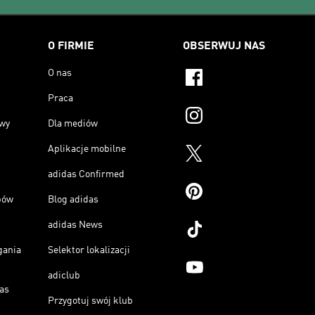
O FIRMIE
OBSERWUJ NAS
O nas
Praca
owy
Dla mediów
Aplikacje mobilne
adidas Confirmed
pów
Blog adidas
adidas News
gania
Selektor lokalizacji
adiclub
as
Przygotuj swój klub