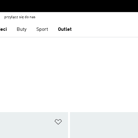
przyłącz się do nas
ieci
Buty
Sport
Outlet
 życzeń
Dodaj do listy życzeń