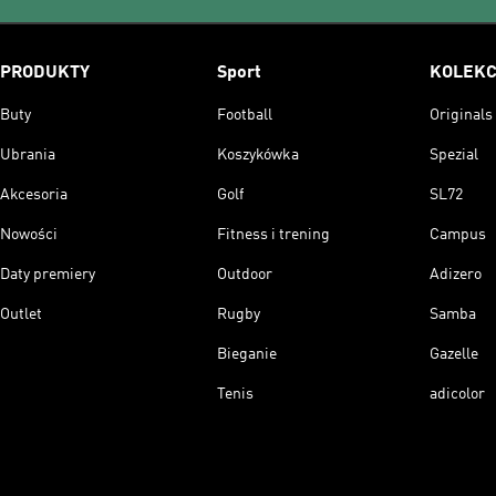
PRODUKTY
Sport
KOLEKC
Buty
Football
Originals
Ubrania
Koszykówka
Spezial
Akcesoria
Golf
SL72
Nowości
Fitness i trening
Campus
Daty premiery
Outdoor
Adizero
Outlet
Rugby
Samba
Bieganie
Gazelle
Tenis
adicolor