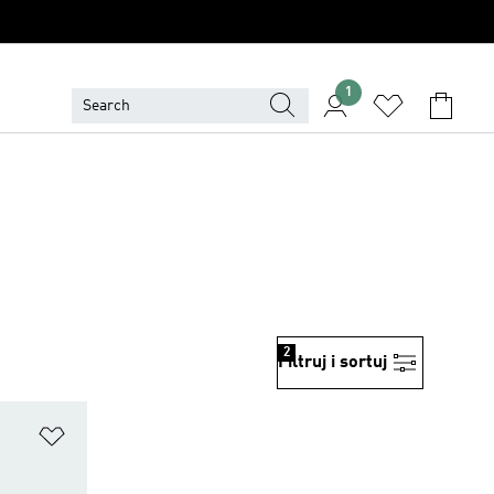
1
2
Filtruj i sortuj
Dodaj do listy życzeń