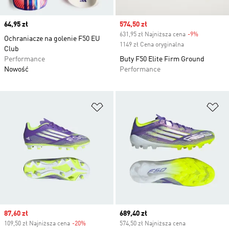
Price
64,95 zł
Sale price
574,50 zł
631,95 zł Najniższa cena
-9%
Discount
Ochraniacze na golenie F50 EU
1149 zł Cena oryginalna
Club
Performance
Buty F50 Elite Firm Ground
Nowość
Performance
Dodaj do listy życzeń
Do
Sale price
87,60 zł
Current price
689,40 zł
109,50 zł Najniższa cena
-20%
Discount
574,50 zł Najniższa cena