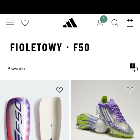
1
FIOLETOWY · F50
2
9 wyniki
Dodaj do listy życzeń
Do