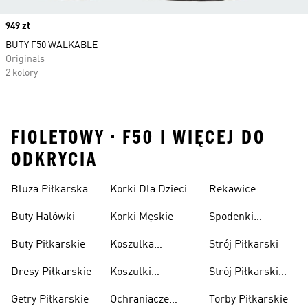
Price
949 zł
BUTY F50 WALKABLE
Originals
2 kolory
FIOLETOWY • F50 I WIĘCEJ DO
ODKRYCIA
Bluza Piłkarska
Korki Dla Dzieci
Rekawice
Bramkarskie
Buty Halówki
Korki Męskie
Spodenki
Piłkarskie
Buty Piłkarskie
Koszulka
Strój Piłkarski
Pilkarska
Dresy Piłkarskie
Koszulki
Strój Piłkarski
Piłkarskie Dla
Dla Chłopca
Getry Piłkarskie
Ochraniacze
Torby Piłkarskie
Dzieci