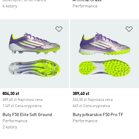
Dziecięce Performance
Artificial Grass
4 kolory
Performance
Dodaj do listy życzeń
Do
Current price
804,30 zł
Current price
389,40 zł
689,40 zł Najniższa cena
324,50 zł Najniższa cena
1149 zł Cena oryginalna
649 zł Cena oryginalna
Buty F50 Elite Soft Ground
Buty piłkarskie F50 Pro TF
Performance
Performance
2 kolory