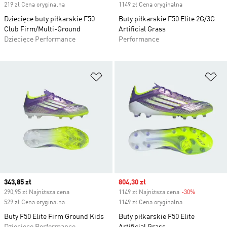
219 zł Cena oryginalna
1149 zł Cena oryginalna
Dziecięce buty piłkarskie F50
Buty piłkarskie F50 Elite 2G/3G
Club Firm/Multi-Ground
Artificial Grass
Dziecięce Performance
Performance
Dodaj do listy życzeń
Do
Current price
343,85 zł
Sale price
804,30 zł
290,95 zł Najniższa cena
1149 zł Najniższa cena
-30%
Discount
529 zł Cena oryginalna
1149 zł Cena oryginalna
Buty F50 Elite Firm Ground Kids
Buty piłkarskie F50 Elite