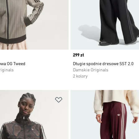
Price
299 zł
owa OG Tweed
Długie spodnie dresowe SST 2.0
iginals
Damskie Originals
2 kolory
 życzeń
Dodaj do listy życzeń