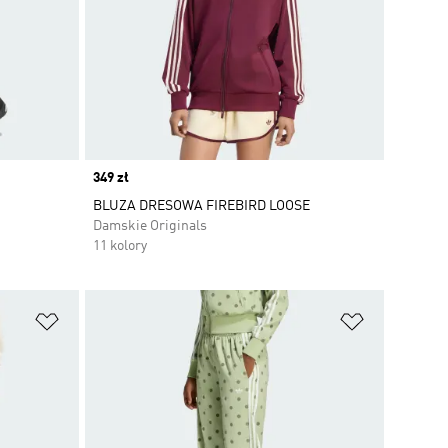
Price
349 zł
BLUZA DRESOWA FIREBIRD LOOSE
Damskie Originals
11 kolory
Dodaj do listy życzeń
Dodaj do li