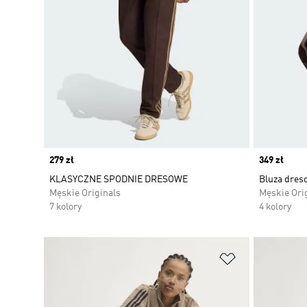
Price
279 zł
Price
349 zł
KLASYCZNE SPODNIE DRESOWE
Bluza dres
Męskie Originals
Męskie Ori
7 kolory
4 kolory
Dodaj do listy