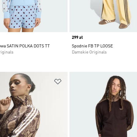
Price
299 zł
sowa SATIN POLKA DOTS TT
Spodnie FB TP LOOSE
iginals
Damskie Originals
 życzeń
Dodaj do listy życzeń