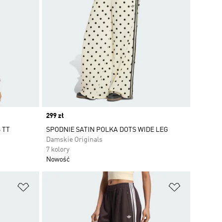
Price
299 zł
 TT
SPODNIE SATIN POLKA DOTS WIDE LEG
Damskie Originals
7 kolory
Nowość
Dodaj do listy życzeń
Dodaj do li