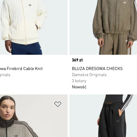
Price
369 zł
wa Firebird Cable Knit
BLUZA DRESOWA CHECKS
ginals
Damskie Originals
3 kolory
Nowość
 życzeń
Dodaj do listy życzeń