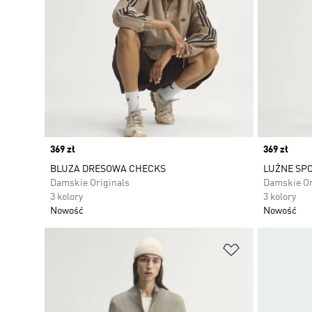
Price
369 zł
Price
369 zł
BLUZA DRESOWA CHECKS
LUŹNE SP
Damskie Originals
Damskie Or
3 kolory
3 kolory
Nowość
Nowość
Dodaj do listy