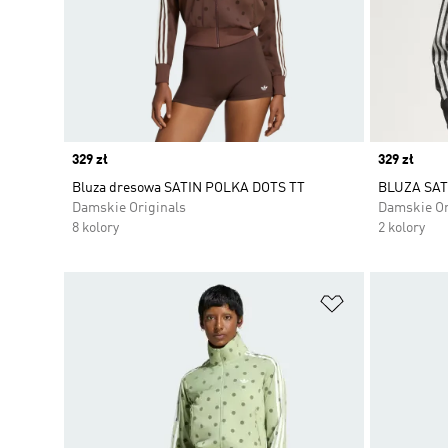
Price
329 zł
Price
329 zł
Bluza dresowa SATIN POLKA DOTS TT
BLUZA SAT
Damskie Originals
Damskie Or
8 kolory
2 kolory
Dodaj do listy