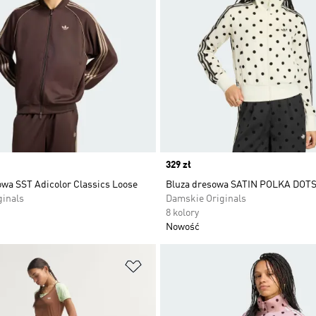
Price
329 zł
owa SST Adicolor Classics Loose
Bluza dresowa SATIN POLKA DOTS
ginals
Damskie Originals
8 kolory
Nowość
 życzeń
Dodaj do listy życzeń