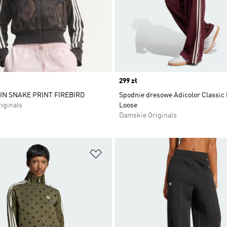
Price
299 zł
IN SNAKE PRINT FIREBIRD
Spodnie dresowe Adicolor Classic 
iginals
Loose
Damskie Originals
 życzeń
Dodaj do listy życzeń