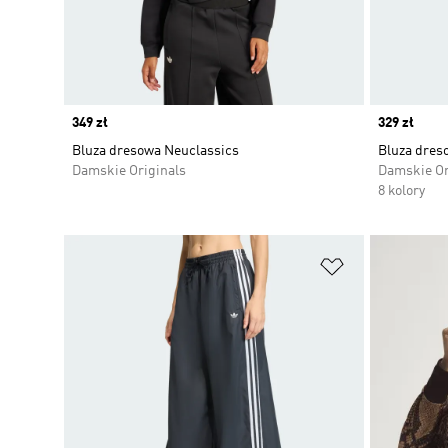
Price
349 zł
Price
329 zł
Bluza dresowa Neuclassics
Bluza dre
Damskie Originals
Damskie Or
8 kolory
Dodaj do listy