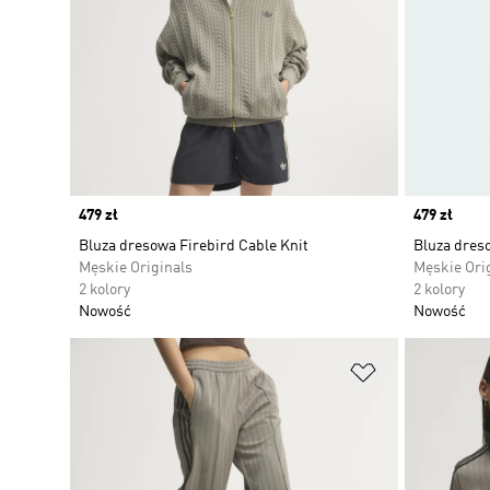
Price
479 zł
Price
479 zł
Bluza dresowa Firebird Cable Knit
Bluza dreso
Męskie Originals
Męskie Ori
2 kolory
2 kolory
Nowość
Nowość
Dodaj do listy