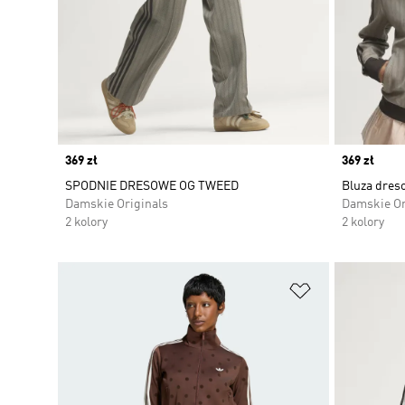
Price
369 zł
Price
369 zł
SPODNIE DRESOWE OG TWEED
Bluza dres
Damskie Originals
Damskie Or
2 kolory
2 kolory
Dodaj do listy