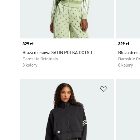
Price
329 zł
Price
329 zł
Bluza dresowa SATIN POLKA DOTS TT
Bluza dre
Damskie Originals
Damskie Or
8 kolory
8 kolory
Dodaj do listy