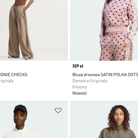
Price
329 zł
ODNIE CHECKS
Bluza dresowa SATIN POLKA DOTS
iginals
Damskie Originals
8 kolory
Nowość
 życzeń
Dodaj do listy życzeń