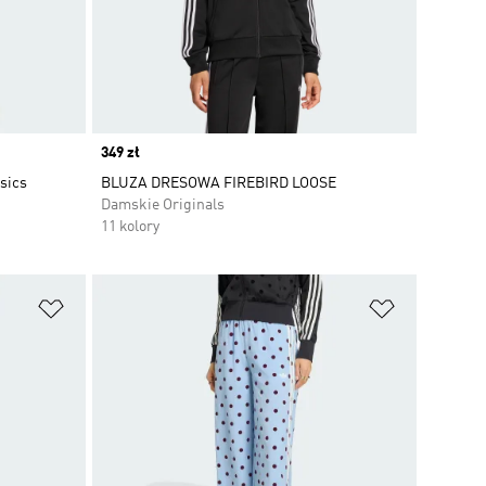
Price
349 zł
sics
BLUZA DRESOWA FIREBIRD LOOSE
Damskie Originals
11 kolory
Dodaj do listy życzeń
Dodaj do li