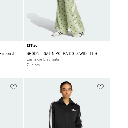
Price
299 zł
Firebird
SPODNIE SATIN POLKA DOTS WIDE LEG
Damskie Originals
7 kolory
Dodaj do listy życzeń
Dodaj do li