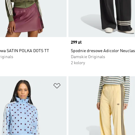
Price
299 zł
sowa SATIN POLKA DOTS TT
Spodnie dresowe Adicolor Neuclas
iginals
Damskie Originals
2 kolory
 życzeń
Dodaj do listy życzeń