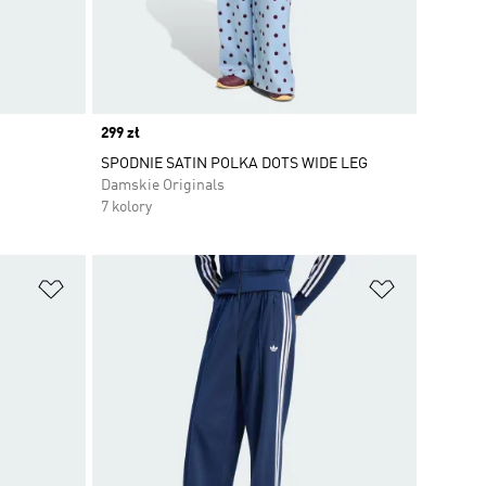
Price
299 zł
SPODNIE SATIN POLKA DOTS WIDE LEG
Damskie Originals
7 kolory
Dodaj do listy życzeń
Dodaj do li