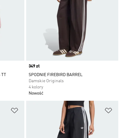
Price
349 zł
 TT
SPODNIE FIREBIRD BARREL
Damskie Originals
4 kolory
Nowość
Dodaj do listy życzeń
Dodaj do li