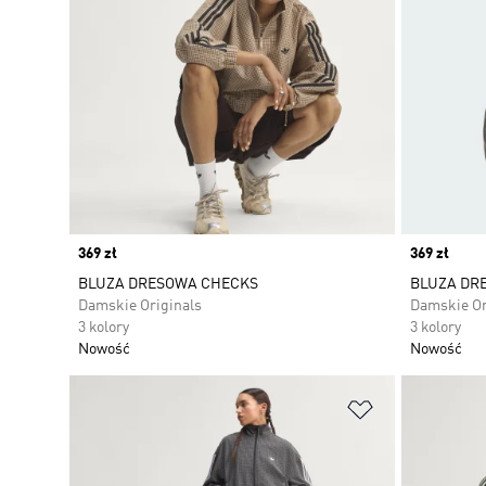
Price
369 zł
Price
369 zł
BLUZA DRESOWA CHECKS
BLUZA DR
Damskie Originals
Damskie Or
3 kolory
3 kolory
Nowość
Nowość
Dodaj do listy