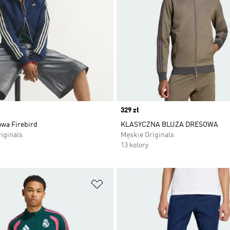
Price
329 zł
owa Firebird
KLASYCZNA BLUZA DRESOWA
iginals
Męskie Originals
13 kolory
 życzeń
Dodaj do listy życzeń