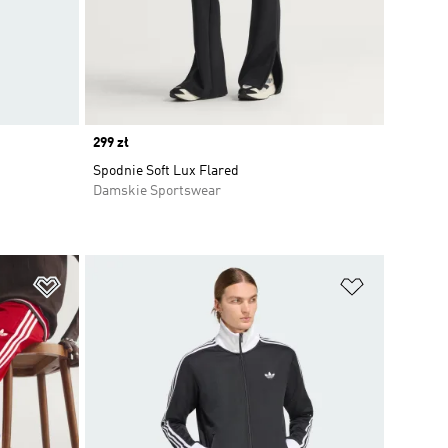
Price
299 zł
Spodnie Soft Lux Flared
Damskie Sportswear
Dodaj do listy życzeń
Dodaj do li