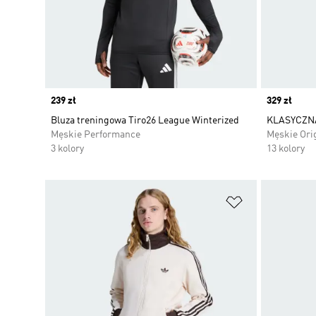
Price
239 zł
Price
329 zł
Bluza treningowa Tiro26 League Winterized
KLASYCZN
Męskie Performance
Męskie Ori
3 kolory
13 kolory
Dodaj do listy