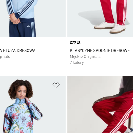
Price
279 zł
A BLUZA DRESOWA
KLASYCZNE SPODNIE DRESOWE
ginals
Męskie Originals
7 kolory
 życzeń
Dodaj do listy życzeń