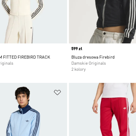
Price
599 zł
M FITTED FIREBIRD TRACK
Bluza dresowa Firebird
iginals
Damskie Originals
2 kolory
 życzeń
Dodaj do listy życzeń