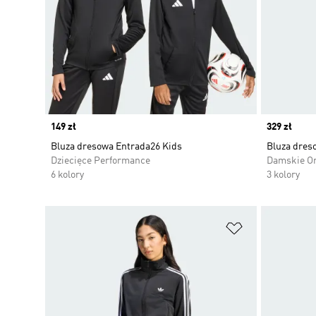
Price
149 zł
Price
329 zł
Bluza dresowa Entrada26 Kids
Bluza dreso
Dziecięce Performance
Damskie Or
6 kolory
3 kolory
Dodaj do listy