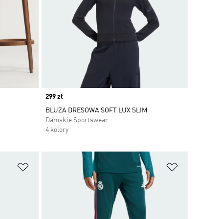
Price
299 zł
BLUZA DRESOWA SOFT LUX SLIM
Damskie Sportswear
4 kolory
Dodaj do listy życzeń
Dodaj do li