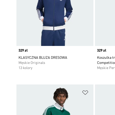
Price
329 zł
Price
329 zł
KLASYCZNA BLUZA DRESOWA
Koszulka t
Męskie Originals
Competitio
13 kolory
Męskie Pe
Dodaj do listy