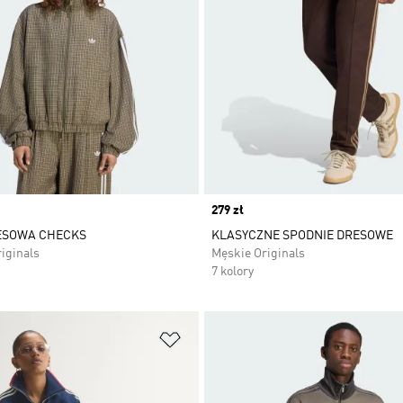
Price
279 zł
ESOWA CHECKS
KLASYCZNE SPODNIE DRESOWE
iginals
Męskie Originals
7 kolory
 życzeń
Dodaj do listy życzeń