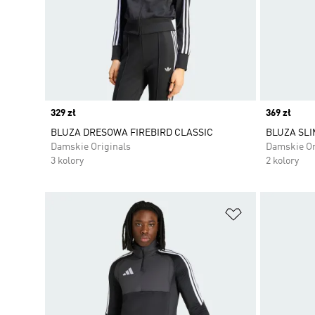
Price
329 zł
Price
369 zł
BLUZA DRESOWA FIREBIRD CLASSIC
BLUZA SLI
Damskie Originals
Damskie Or
3 kolory
2 kolory
Dodaj do listy