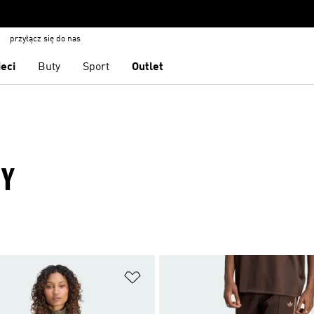
przyłącz się do nas
ieci
Buty
Sport
Outlet
NY
 życzeń
Dodaj do listy życzeń