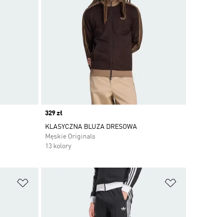
Price
329 zł
KLASYCZNA BLUZA DRESOWA
Męskie Originals
13 kolory
Dodaj do listy życzeń
Dodaj do li