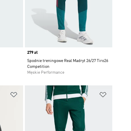
Price
279 zł
Spodnie treningowe Real Madryt 26/27 Tiro26
Competition
Męskie Performance
Dodaj do listy życzeń
Dodaj do li