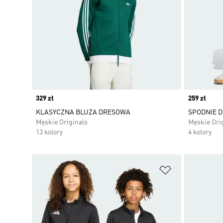
Price
329 zł
Price
259 zł
KLASYCZNA BLUZA DRESOWA
SPODNIE D
Męskie Originals
Męskie Ori
13 kolory
4 kolory
Dodaj do listy