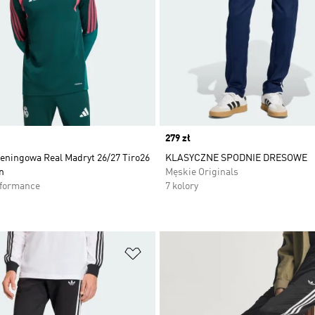
Price
279 zł
reningowa Real Madryt 26/27 Tiro26
KLASYCZNE SPODNIE DRESOWE
n
Męskie Originals
rformance
7 kolory
 życzeń
Dodaj do listy życzeń