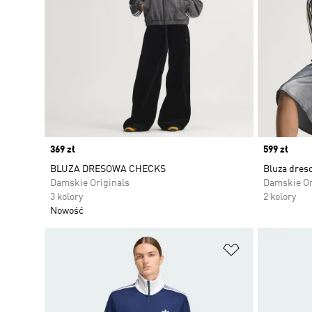
Price
369 zł
Price
599 zł
BLUZA DRESOWA CHECKS
Bluza dres
Damskie Originals
Damskie Or
3 kolory
2 kolory
Nowość
Dodaj do listy