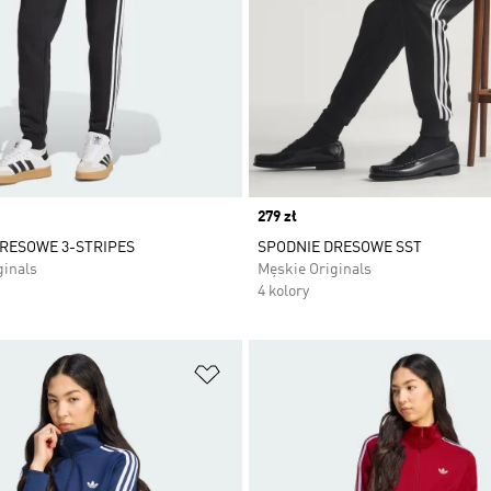
Price
279 zł
RESOWE 3-STRIPES
SPODNIE DRESOWE SST
ginals
Męskie Originals
4 kolory
 życzeń
Dodaj do listy życzeń