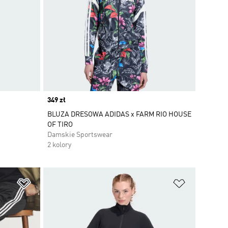
Price
349 zł
BLUZA DRESOWA ADIDAS x FARM RIO HOUSE
OF TIRO
Damskie Sportswear
2 kolory
Dodaj do listy życzeń
Dodaj do li