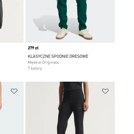
Price
279 zł
KLASYCZNE SPODNIE DRESOWE
Męskie Originals
7 kolory
Dodaj do listy życzeń
Dodaj do li