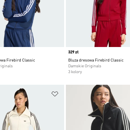
Price
329 zł
wa Firebird Classic
Bluza dresowa Firebird Classic
iginals
Damskie Originals
3 kolory
 życzeń
Dodaj do listy życzeń