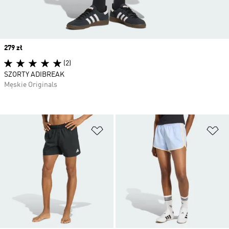
Price
279 zł
(2)
SZORTY ADIBREAK
Męskie Originals
Dodaj do listy życzeń
Do