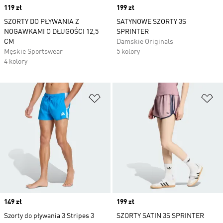
Price
119 zł
Price
199 zł
SZORTY DO PŁYWANIA Z
SATYNOWE SZORTY 3S
NOGAWKAMI O DŁUGOŚCI 12,5
SPRINTER
CM
Damskie Originals
Męskie Sportswear
5 kolory
4 kolory
Dodaj do listy życzeń
Do
Price
149 zł
Price
199 zł
Szorty do pływania 3 Stripes 3
SZORTY SATIN 3S SPRINTER