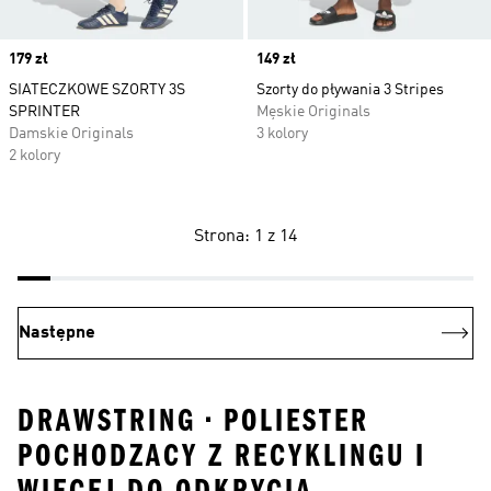
Price
179 zł
Price
149 zł
SIATECZKOWE SZORTY 3S
Szorty do pływania 3 Stripes
SPRINTER
Męskie Originals
Damskie Originals
3 kolory
2 kolory
Strona: 1 z 14
Następne
DRAWSTRING • POLIESTER
POCHODZACY Z RECYKLINGU I