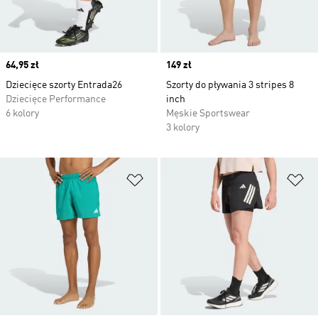
Price
64,95 zł
Price
149 zł
Dziecięce szorty Entrada26
Szorty do pływania 3 stripes 8
Dziecięce Performance
inch
6 kolory
Męskie Sportswear
3 kolory
Dodaj do listy życzeń
Do