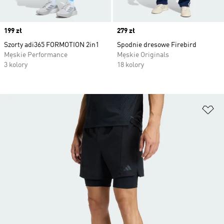
Price
199 zł
Price
279 zł
Szorty adi365 FORMOTION 2in1
Spodnie dresowe Firebird
Męskie Performance
Męskie Originals
3 kolory
18 kolory
Do