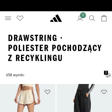
1
DRAWSTRING ·
POLIESTER POCHODZĄCY
Z RECYKLINGU
2
658 wyniki
Dodaj do listy życzeń
Do