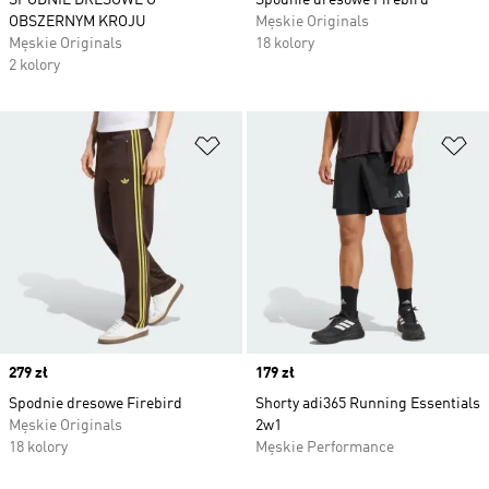
SPODNIE DRESOWE O
Spodnie dresowe Firebird
OBSZERNYM KROJU
Męskie Originals
Męskie Originals
18 kolory
2 kolory
Dodaj do listy życzeń
Do
Price
279 zł
Price
179 zł
Spodnie dresowe Firebird
Shorty adi365 Running Essentials
Męskie Originals
2w1
18 kolory
Męskie Performance