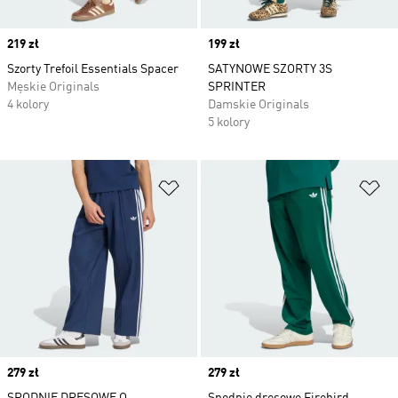
Price
219 zł
Price
199 zł
Szorty Trefoil Essentials Spacer
SATYNOWE SZORTY 3S
Męskie Originals
SPRINTER
4 kolory
Damskie Originals
5 kolory
Dodaj do listy życzeń
Do
Price
279 zł
Price
279 zł