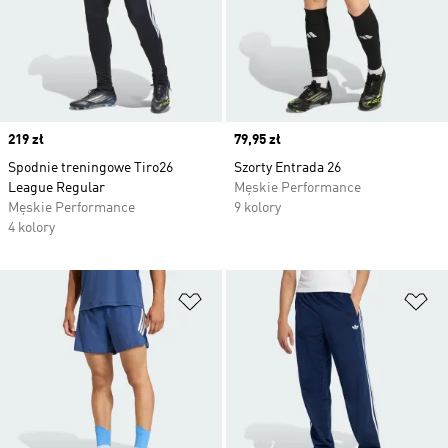
Price
219 zł
Price
79,95 zł
Spodnie treningowe Tiro26
Szorty Entrada 26
League Regular
Męskie Performance
Męskie Performance
9 kolory
4 kolory
Dodaj do listy życzeń
Do