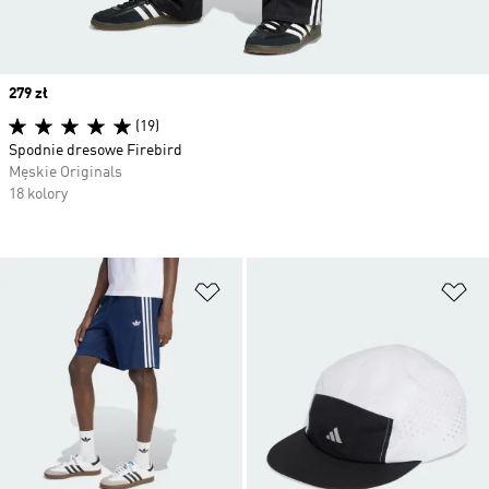
Price
279 zł
(19)
Spodnie dresowe Firebird
Męskie Originals
18 kolory
Dodaj do listy życzeń
Do