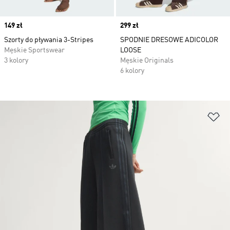
Price
149 zł
Price
299 zł
Szorty do pływania 3-Stripes
SPODNIE DRESOWE ADICOLOR
Męskie Sportswear
LOOSE
3 kolory
Męskie Originals
6 kolory
Do