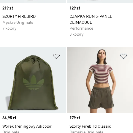
Price
219 zł
Price
129 zł
SZORTY FIREBIRD
CZAPKA RUN 5-PANEL
Męskie Originals
CLIMACOOL
7 kolory
Performance
3 kolory
Dodaj do listy życzeń
Do
Price
64,95 zł
Price
179 zł
Worek treningowy Adicolor
Szorty Firebird Classic
Originals
Damskie Originals