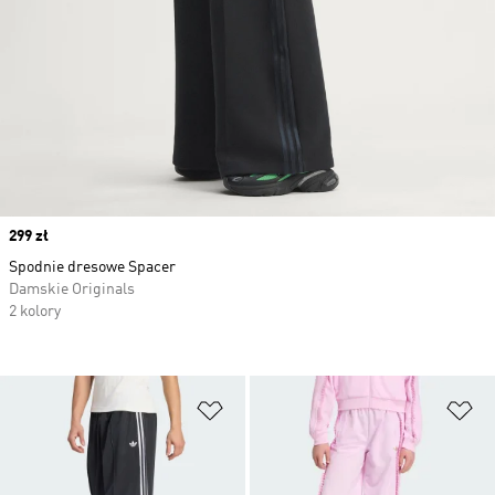
Price
299 zł
Spodnie dresowe Spacer
Damskie Originals
2 kolory
Dodaj do listy życzeń
Do