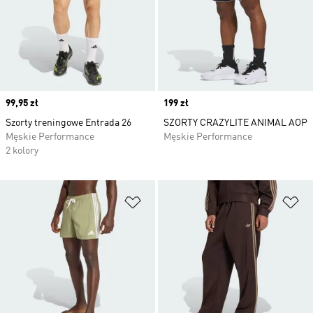
Price
99,95 zł
Price
199 zł
Szorty treningowe Entrada 26
SZORTY CRAZYLITE ANIMAL AOP
Męskie Performance
Męskie Performance
2 kolory
Dodaj do listy życzeń
Do