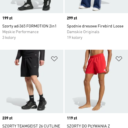
Price
199 zł
Price
299 zł
Szorty adi365 FORMOTION 2in1
Spodnie dresowe Firebird Loose
Męskie Performance
Damskie Originals
3 kolory
19 kolory
Dodaj do listy życzeń
Do
Price
239 zł
Price
119 zł
SZORTY TEAMGEIST 26 CUTLINE
SZORTY DO PŁYWANIA Z