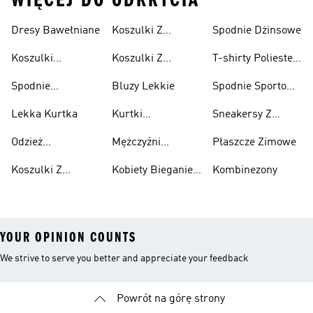
WIĘCEJ DO ODKRYCIA
Dresy Bawełniane
Koszulki Z
Spodnie Dżinsowe
Męskie
Nadrukiem
Koszulki
Koszulki Z
T-shirty Poliester
Damska
Bawełniane
Nadrukiem Dzieci
Z Recyklingu
Spodnie
Bluzy Lekkie
Spodnie Sportowe
Bawełniane
Poliester Z
Lekka Kurtka
Kurtki
Sneakersy Z
Recyklingu
Nieprzemakalny
Zamszową
Odzież
Mężczyźni
Płaszcze Zimowe
Cholewką
Przeciwdeszczowa
Bieganie I
Koszulki Z
Kobiety Bieganie I
Kombinezony
Lifestyle
Nadrukiem
Lifestyle
YOUR OPINION COUNTS
We strive to serve you better and appreciate your feedback
Powrót na górę strony