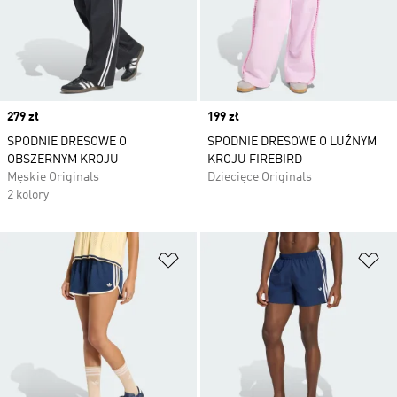
Price
279 zł
Price
199 zł
SPODNIE DRESOWE O
SPODNIE DRESOWE O LUŹNYM
OBSZERNYM KROJU
KROJU FIREBIRD
Męskie Originals
Dziecięce Originals
2 kolory
Dodaj do listy życzeń
Do