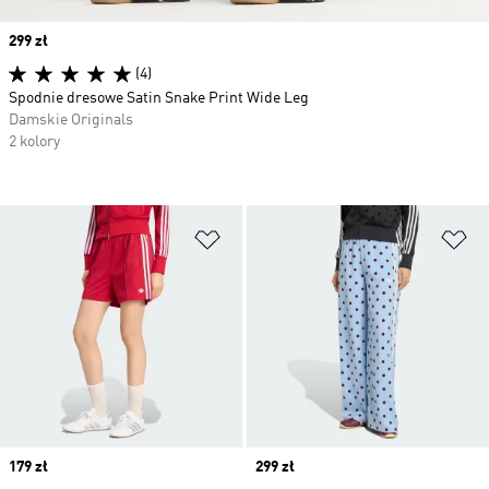
Price
299 zł
(4)
Spodnie dresowe Satin Snake Print Wide Leg
Damskie Originals
2 kolory
Dodaj do listy życzeń
Do
Price
179 zł
Price
299 zł