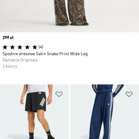
Price
299 zł
(4)
Spodnie dresowe Satin Snake Print Wide Leg
Damskie Originals
2 kolory
Dodaj do listy życzeń
Do