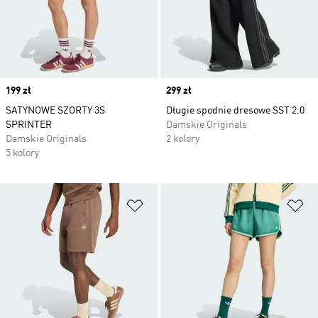
Price
199 zł
Price
299 zł
SATYNOWE SZORTY 3S
Długie spodnie dresowe SST 2.0
SPRINTER
Damskie Originals
Damskie Originals
2 kolory
5 kolory
Dodaj do listy życzeń
Do