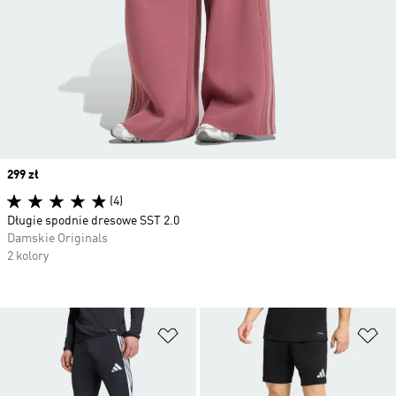
Price
299 zł
(4)
Długie spodnie dresowe SST 2.0
Damskie Originals
2 kolory
Dodaj do listy życzeń
Do