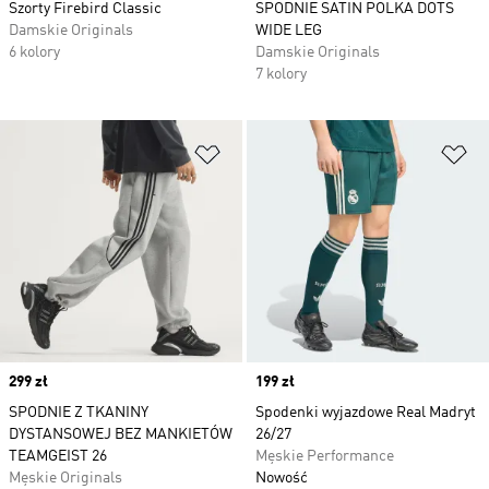
Szorty Firebird Classic
SPODNIE SATIN POLKA DOTS
Damskie Originals
WIDE LEG
6 kolory
Damskie Originals
7 kolory
Dodaj do listy życzeń
Do
Price
299 zł
Price
199 zł
SPODNIE Z TKANINY
Spodenki wyjazdowe Real Madryt
DYSTANSOWEJ BEZ MANKIETÓW
26/27
TEAMGEIST 26
Męskie Performance
Męskie Originals
Nowość