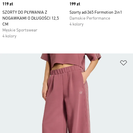
Price
119 zł
Price
199 zł
SZORTY DO PŁYWANIA Z
Szorty adi365 Formotion 2in1
NOGAWKAMI O DŁUGOŚCI 12,5
Damskie Performance
CM
4 kolory
Męskie Sportswear
4 kolory
Do