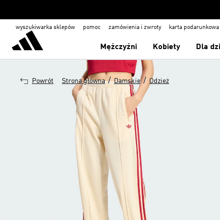
wyszukiwarka sklepów
pomoc
zamówienia i zwroty
karta podarunkowa
Mężczyźni
Kobiety
Dla dz
/
/
Powrót
Strona główna
Damskie
Odzież