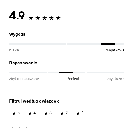
4.9
Wygoda
niska
wyjątkowa
Dopasowanie
zbyt dopasowane
Perfect
zbyt luźne
Filtruj według gwiazdek
5
4
3
2
1