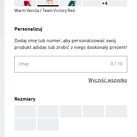
+6
Warm Vanilla / Team Victory Red
Personalizuj
Dodaj imię lub numer, aby personalizować swój
produkt adidas lub zrobić z niego doskonały prezent!
Imię
0 / 10
Wyczyść wszystko
Rozmiary
AAA
AAA
AAA
AAA
AAA
AAA
AAA