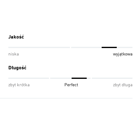
Jakość
niska
wyjątkowa
Długość
zbyt krótka
Perfect
zbyt długa