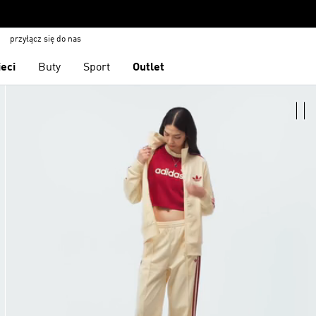
przyłącz się do nas
ieci
Buty
Sport
Outlet