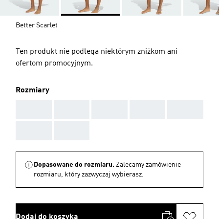
Better Scarlet
Ten produkt nie podlega niektórym zniżkom ani
ofertom promocyjnym.
Rozmiary
AAA
AAA
AAA
AAA
AAA
AAA
AAA
Dopasowane do rozmiaru.
Zalecamy zamówienie
rozmiaru, który zazwyczaj wybierasz.
Dodaj do koszyka