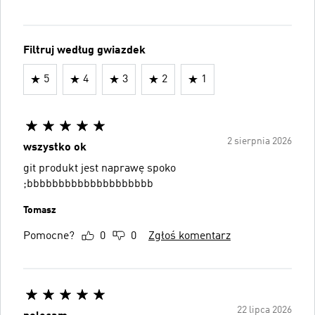
Filtruj według gwiazdek
5
4
3
2
1
2 sierpnia 2026
wszystko ok
git produkt jest naprawę spoko
;bbbbbbbbbbbbbbbbbbbb
Tomasz
Pomocne?
0
0
Zgłoś komentarz
22 lipca 2026