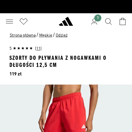
1
/
/
Strona główna
Męskie
Odzież
5
(11)
SZORTY DO PŁYWANIA Z NOGAWKAMI O
DŁUGOŚCI 12,5 CM
Cena
119 zł