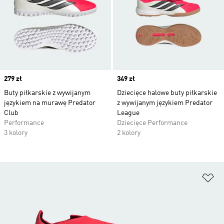
Price
279 zł
Price
349 zł
Buty piłkarskie z wywijanym
Dziecięce halowe buty piłkarskie
językiem na murawę Predator
z wywijanym językiem Predator
Club
League
Performance
Dziecięce Performance
3 kolory
2 kolory
Do