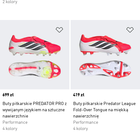
2 kolory
Dodaj do listy życzeń
Do
Price
699 zł
Price
419 zł
Buty piłkarskie PREDATOR PRO z
Buty piłkarskie Predator League
wywijanym językiem na sztuczne
Fold-Over Tongue na miękką
nawierzchnie
nawierzchnię
Performance
Performance
4 kolory
4 kolory