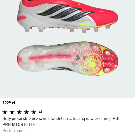
Price
1229 zł
(4)
Buty piłkarskie bez sznurowadeł na sztuczną nawierzchnię (AG)
PREDATOR ELITE
Performance