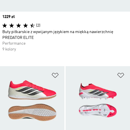
Price
1229 zł
(2)
Buty piłkarskie z wywijanym językiem na miękką nawierzchnię
PREDATOR ELITE
Performance
9 kolory
Dodaj do listy życzeń
Do