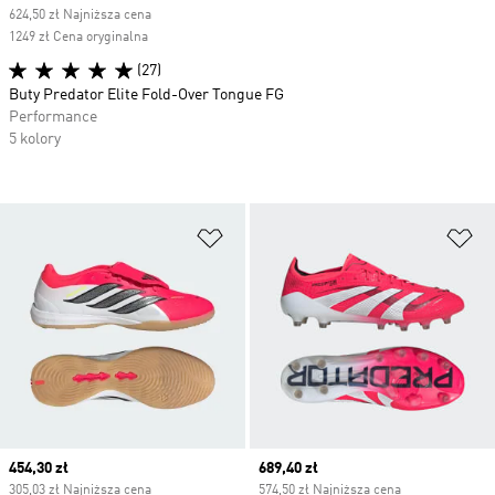
624,50 zł Najniższa cena
1249 zł Cena oryginalna
(27)
Buty Predator Elite Fold-Over Tongue FG
Performance
5 kolory
Dodaj do listy życzeń
Do
Current price
454,30 zł
Current price
689,40 zł
305,03 zł Najniższa cena
574,50 zł Najniższa cena