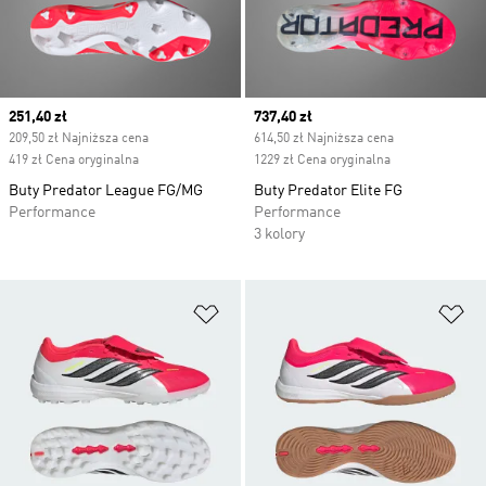
Current price
251,40 zł
Current price
737,40 zł
209,50 zł Najniższa cena
614,50 zł Najniższa cena
419 zł Cena oryginalna
1229 zł Cena oryginalna
Buty Predator League FG/MG
Buty Predator Elite FG
Performance
Performance
3 kolory
Dodaj do listy życzeń
Do