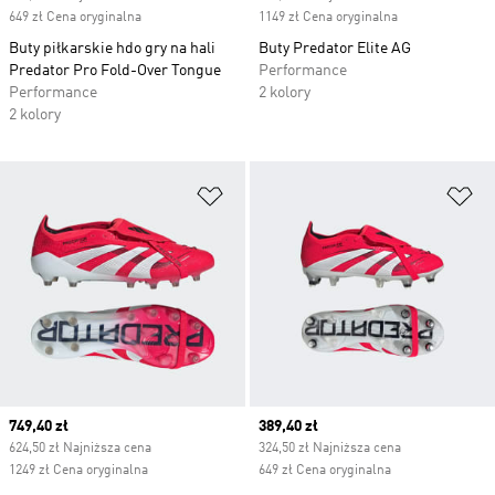
649 zł Cena oryginalna
1149 zł Cena oryginalna
Buty piłkarskie hdo gry na hali
Buty Predator Elite AG
Predator Pro Fold-Over Tongue
Performance
Performance
2 kolory
2 kolory
Dodaj do listy życzeń
Do
Current price
749,40 zł
Current price
389,40 zł
624,50 zł Najniższa cena
324,50 zł Najniższa cena
1249 zł Cena oryginalna
649 zł Cena oryginalna