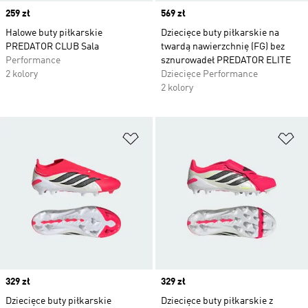
Price
259 zł
Price
569 zł
Halowe buty piłkarskie
Dziecięce buty piłkarskie na
PREDATOR CLUB Sala
twardą nawierzchnię (FG) bez
Performance
sznurowadeł PREDATOR ELITE
2 kolory
Dziecięce Performance
2 kolory
Dodaj do listy życzeń
Do
Price
329 zł
Price
329 zł
Dziecięce buty piłkarskie
Dziecięce buty piłkarskie z