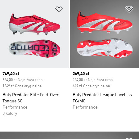
Dodaj do listy życzeń
Do
Current price
749,40 zł
Current price
269,40 zł
624,50 zł Najniższa cena
224,50 zł Najniższa cena
1249 zł Cena oryginalna
449 zł Cena oryginalna
Buty Predator Elite Fold-Over
Buty Predator League Laceless
Tongue SG
FG/MG
Performance
Performance
3 kolory