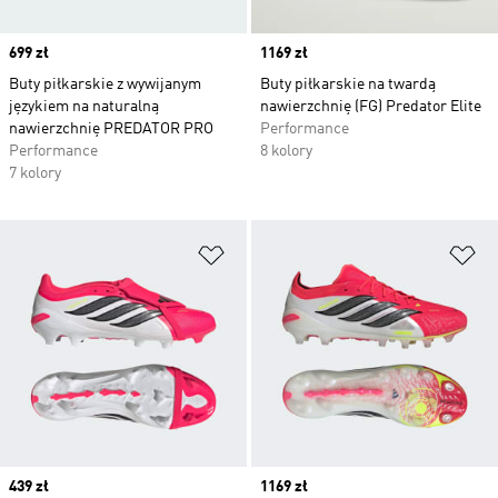
Price
699 zł
Price
1169 zł
Buty piłkarskie z wywijanym
Buty piłkarskie na twardą
językiem na naturalną
nawierzchnię (FG) Predator Elite
nawierzchnię PREDATOR PRO
Performance
Performance
8 kolory
7 kolory
Dodaj do listy życzeń
Do
Price
439 zł
Price
1169 zł