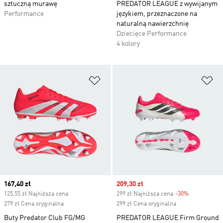
sztuczną murawę
PREDATOR LEAGUE z wywijanym
Performance
językiem, przeznaczone na
naturalną nawierzchnię
Dziecięce Performance
4 kolory
Dodaj do listy życzeń
Do
Current price
167,40 zł
Sale price
209,30 zł
125,55 zł Najniższa cena
299 zł Najniższa cena
-30%
Discount
279 zł Cena oryginalna
299 zł Cena oryginalna
Buty Predator Club FG/MG
PREDATOR LEAGUE Firm Ground