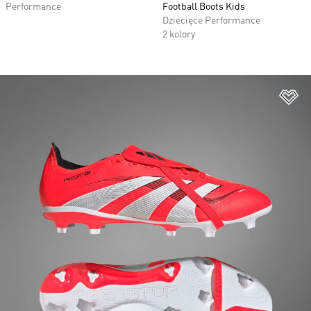
Performance
Football Boots Kids
Dziecięce Performance
2 kolory
Do