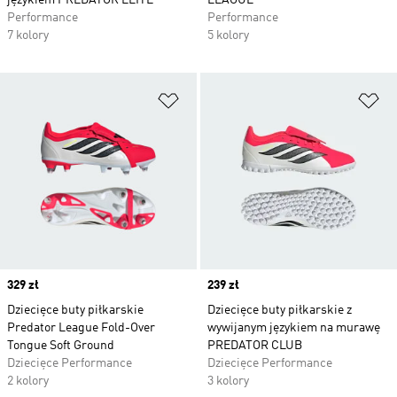
językiem PREDATOR ELITE
LEAGUE
Performance
Performance
7 kolory
5 kolory
Dodaj do listy życzeń
Do
Price
329 zł
Price
239 zł
Dziecięce buty piłkarskie
Dziecięce buty piłkarskie z
Predator League Fold-Over
wywijanym językiem na murawę
Tongue Soft Ground
PREDATOR CLUB
Dziecięce Performance
Dziecięce Performance
2 kolory
3 kolory