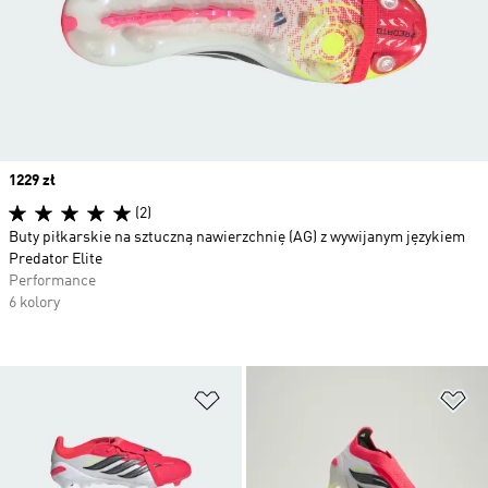
Price
1229 zł
(2)
Buty piłkarskie na sztuczną nawierzchnię (AG) z wywijanym językiem
Predator Elite
Performance
6 kolory
Dodaj do listy życzeń
Do