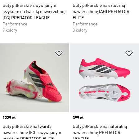
Buty piłkarskie z wywijanym
Buty piłkarskie na sztuczną
językiem na twardą nawierzchnię
nawierzchnię (AG) PREDATOR
(FG) PREDATOR LEAGUE
ELITE
Performance
Performance
7 kolory
3 kolory
Dodaj do listy życzeń
Do
Price
1229 zł
Price
399 zł
Buty piłkarskie na twardą
Buty piłkarskie na naturalną
nawierzchnię (FG) z wywijanym
nawierzchnię PREDATOR