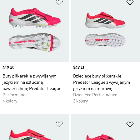
Dodaj do listy życzeń
Do
Price
419 zł
Price
349 zł
Buty piłkarskie z wywijanym
Dziecięce buty piłkarskie
językiem na sztuczną
Predator League z wywijanym
nawierzchnię Predator League
językiem na murawę
Performance
Dziecięce Performance
4 kolory
3 kolory
Dodaj do listy życzeń
Do