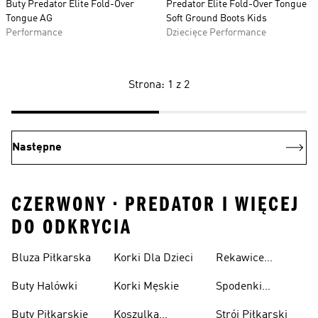
Buty Predator Elite Fold-Over
Predator Elite Fold-Over Tongue
Tongue AG
Soft Ground Boots Kids
Performance
Dziecięce Performance
Strona: 1 z 2
Następne
CZERWONY • PREDATOR I WIĘCEJ
DO ODKRYCIA
Bluza Piłkarska
Korki Dla Dzieci
Rekawice
Bramkarskie
Buty Halówki
Korki Męskie
Spodenki
Piłkarskie
Buty Piłkarskie
Koszulka
Strój Piłkarski