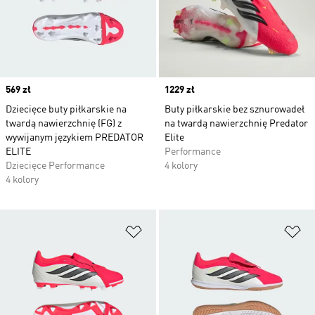
Price
569 zł
Price
1229 zł
Dziecięce buty piłkarskie na
Buty piłkarskie bez sznurowadeł
twardą nawierzchnię (FG) z
na twardą nawierzchnię Predator
wywijanym językiem PREDATOR
Elite
ELITE
Performance
Dziecięce Performance
4 kolory
4 kolory
Dodaj do listy życzeń
Do