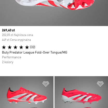
Current price
269,40 zł
202,05 zł Najniższa cena
449 zł Cena oryginalna
(32)
Buty Predator League Fold-Over Tongue/MG
Performance
2 kolory
Dodaj do listy życzeń
Do