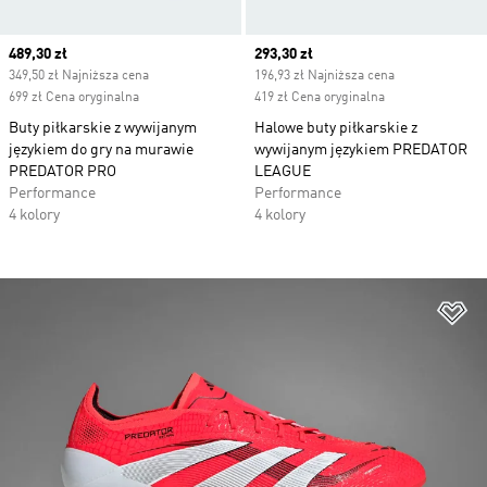
Current price
489,30 zł
Current price
293,30 zł
349,50 zł Najniższa cena
196,93 zł Najniższa cena
699 zł Cena oryginalna
419 zł Cena oryginalna
Buty piłkarskie z wywijanym
Halowe buty piłkarskie z
językiem do gry na murawie
wywijanym językiem PREDATOR
PREDATOR PRO
LEAGUE
Performance
Performance
4 kolory
4 kolory
Do