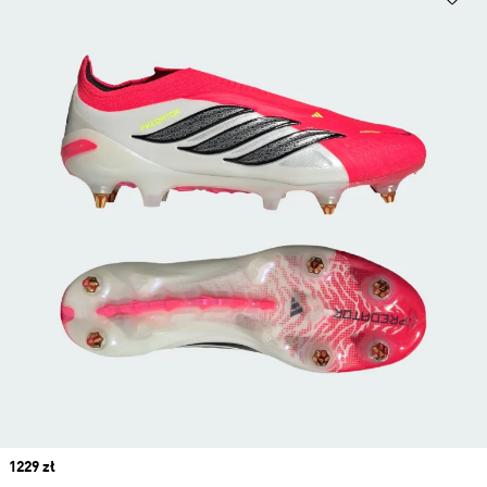
Price
1229 zł