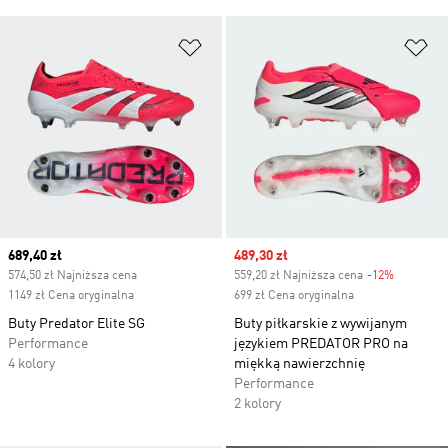
Dodaj do listy życzeń
Do
Current price
689,40 zł
Sale price
489,30 zł
574,50 zł Najniższa cena
559,20 zł Najniższa cena
-12%
Discount
1149 zł Cena oryginalna
699 zł Cena oryginalna
Buty Predator Elite SG
Buty piłkarskie z wywijanym
Performance
językiem PREDATOR PRO na
4 kolory
miękką nawierzchnię
Performance
2 kolory