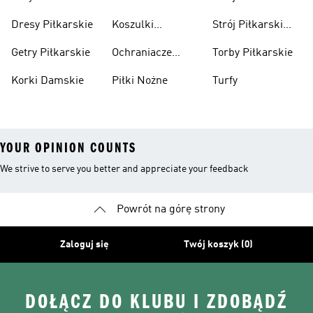
Pilkarska
Dresy Piłkarskie
Koszulki
Strój Piłkarski
Piłkarskie Dla
Dla Chłopca
Getry Piłkarskie
Ochraniacze
Torby Piłkarskie
Dzieci
Piłkarskie
Korki Damskie
Piłki Nożne
Turfy
YOUR OPINION COUNTS
We strive to serve you better and appreciate your feedback
Powrót na górę strony
Zaloguj się
Twój koszyk (0)
DOŁĄCZ DO KLUBU I ZDOBĄDŹ