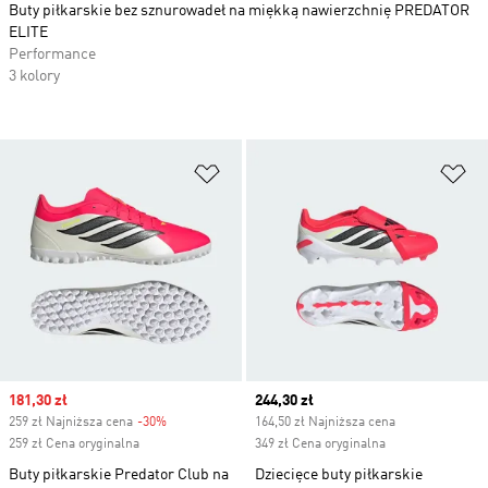
Buty piłkarskie bez sznurowadeł na miękką nawierzchnię PREDATOR
ELITE
Performance
3 kolory
Dodaj do listy życzeń
Do
Sale price
181,30 zł
Current price
244,30 zł
259 zł Najniższa cena
-30%
Discount
164,50 zł Najniższa cena
259 zł Cena oryginalna
349 zł Cena oryginalna
Buty piłkarskie Predator Club na
Dziecięce buty piłkarskie