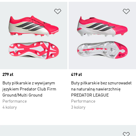
Dodaj do listy życzeń
Do
Price
279 zł
Price
419 zł
Buty piłkarskie z wywijanym
Buty piłkarskie bez sznurowadeł
językiem Predator Club Firm
na naturalną nawierzchnię
Ground/Multi Ground
PREDATOR LEAGUE
Performance
Performance
4 kolory
3 kolory
Do