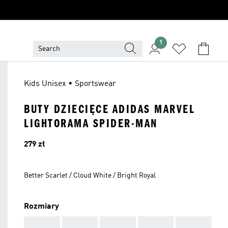
1
Kids Unisex • Sportswear
BUTY DZIECIĘCE ADIDAS MARVEL
LIGHTORAMA SPIDER-MAN
Cena
279 zł
Better Scarlet / Cloud White / Bright Royal
Rozmiary
AAA
AAA
AAA
AAA
AAA