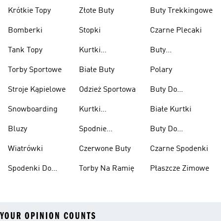
Krótkie Topy
Złote Buty
Buty Trekkingowe
Bomberki
Stopki
Czarne Plecaki
Tank Topy
Kurtki
Buty
Przeciwdeszczowe
Wspinaczkowe
Torby Sportowe
Białe Buty
Polary
Stroje Kąpielowe
Odzież Sportowa
Buty Do
Podnoszenia
Snowboarding
Kurtki
Białe Kurtki
Ciężarów
Narciarskie
Bluzy
Spodnie
Buty Do
Narciarskie
Koszykówki
Wiatrówki
Czerwone Buty
Czarne Spodenki
Spodenki Do
Torby Na Ramię
Płaszcze Zimowe
Kolan
YOUR OPINION COUNTS