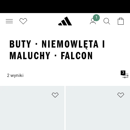
1
BUTY · NIEMOWLĘTA I
MALUCHY · FALCON
3
2 wyniki
Dodaj do listy życzeń
Do