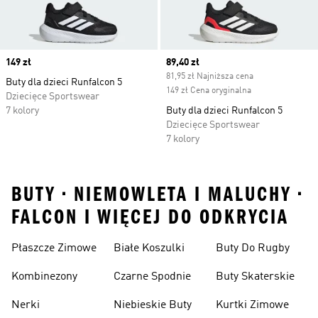
Price
149 zł
Current price
89,40 zł
81,95 zł Najniższa cena
Buty dla dzieci Runfalcon 5
149 zł Cena oryginalna
Dziecięce Sportswear
7 kolory
Buty dla dzieci Runfalcon 5
Dziecięce Sportswear
7 kolory
BUTY • NIEMOWLETA I MALUCHY •
FALCON I WIĘCEJ DO ODKRYCIA
Płaszcze Zimowe
Białe Koszulki
Buty Do Rugby
Kombinezony
Czarne Spodnie
Buty Skaterskie
Nerki
Niebieskie Buty
Kurtki Zimowe