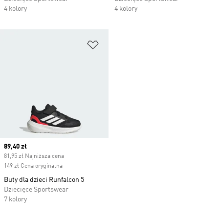
4 kolory
4 kolory
Dodaj do listy życzeń
Current price
89,40 zł
81,95 zł Najniższa cena
149 zł Cena oryginalna
Buty dla dzieci Runfalcon 5
Dziecięce Sportswear
7 kolory