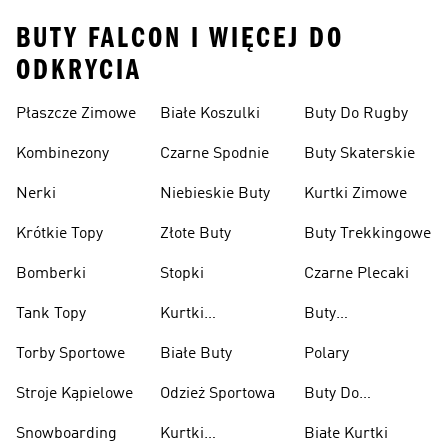
BUTY FALCON I WIĘCEJ DO
ODKRYCIA
Płaszcze Zimowe
Białe Koszulki
Buty Do Rugby
Kombinezony
Czarne Spodnie
Buty Skaterskie
Nerki
Niebieskie Buty
Kurtki Zimowe
Krótkie Topy
Złote Buty
Buty Trekkingowe
Bomberki
Stopki
Czarne Plecaki
Tank Topy
Kurtki
Buty
Przeciwdeszczowe
Wspinaczkowe
Torby Sportowe
Białe Buty
Polary
Stroje Kąpielowe
Odzież Sportowa
Buty Do
Podnoszenia
Snowboarding
Kurtki
Białe Kurtki
Ciężarów