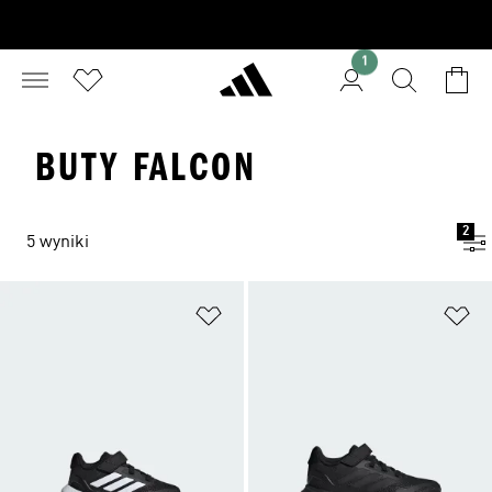
1
BUTY FALCON
2
5 wyniki
Dodaj do listy życzeń
Do