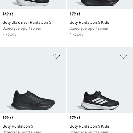
Price
149 zł
Price
179 zł
Buty dla dzieci Runfalcon 5
Buty Runfalcon 5 Kids
Dziecięce Sportswear
Dziecięce Sportswear
7 kolory
4 kolory
Dodaj do listy życzeń
Do
Price
199 zł
Price
179 zł
Buty Runfalcon 5
Buty Runfalcon 5 Kids
Dziecięce Sportswear
Dziecięce Sportswear