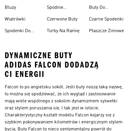
Narciarskie
Bluzy
Spodnie
Buty Do
Narciarskie
Koszykówki
Wiatrówki
Czerwone Buty
Czarne Spodenki
Spodenki Do
Torby Na Ramię
Płaszcze Zimowe
Kolan
DYNAMICZNE BUTY
ADIDAS FALCON DODADZĄ
CI ENERGII
Falcon to po angielsku sokół. Jeśli buty noszą taką nazwę,
to można się spodziewać, że ich wygląd i zastosowanie
mają wiele wspólnego z sokolim dynamizmem sylwetki
oraz stylem poruszania się. I tak jest w istocie.
Charakterystyczny kształt modelu Falcon kojarzy się z
szybkim pokonywaniem kilometrów i energicznym stylem
bycia. Buty Falcon to nieco sentymentalny powrót do