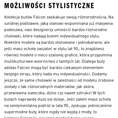
MOŻLIWOŚCI STYLISTYCZNE
Kolekcja butów Falcon zaskakuje swoją różnorodnością. Na
solidnej podstawie, jaką stanowi wspomniana już masywna
podeszwa, nasi designerzy umieścili bardzo różnorodne
cholewki, które nadają butom indywidualnego stylu.
Niektóre modele są bardzo stonowane i jednobarwne, ale
jeśli masz ochotę zaszaleć w stylu lat 90., to znajdziesz
również modele o nieco szalonej grafice, która przypomina
multikulturowe wzornictwo z tamtych lat. Dlatego buty
adidas Falcon mogą być bardzo ciekawym elementem
twojego stroju, który nada mu indywidualności. Dodamy
jeszcze, że same cholewki w zależności od modelu zrobione
zostały z tak różnorodnych materiałów, jak skóra,
przewiewna siateczka, dżins czy nawet sztruks! W tych
butach naprawdę dużo się dzieje. Jeśli zatem masz ochotę
na sentymentalną podróż w lata 90., zyskując jednocześnie
supermodne buty, które nigdy nie wyjdą z mody, to