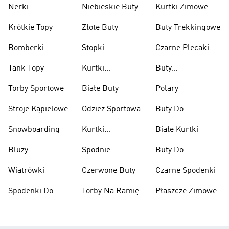
Nerki
Niebieskie Buty
Kurtki Zimowe
Krótkie Topy
Złote Buty
Buty Trekkingowe
Bomberki
Stopki
Czarne Plecaki
Tank Topy
Kurtki
Buty
Przeciwdeszczowe
Wspinaczkowe
Torby Sportowe
Białe Buty
Polary
Stroje Kąpielowe
Odzież Sportowa
Buty Do
Podnoszenia
Snowboarding
Kurtki
Białe Kurtki
Ciężarów
Narciarskie
Bluzy
Spodnie
Buty Do
Narciarskie
Koszykówki
Wiatrówki
Czerwone Buty
Czarne Spodenki
Spodenki Do
Torby Na Ramię
Płaszcze Zimowe
Kolan