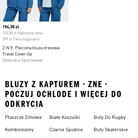
Current price
194,35 zł
125,58 zł Najniższa cena
299 zł Cena oryginalna
Z.N.E. Pleciona bluza dresowa
Travel Cover Up
Dziecięce Sportswear
BLUZY Z KAPTUREM • ZNE •
POCZUJ OCHLODE I WIĘCEJ DO
ODKRYCIA
Płaszcze Zimowe
Białe Koszulki
Buty Do Rugby
Kombinezony
Czarne Spodnie
Buty Skaterskie