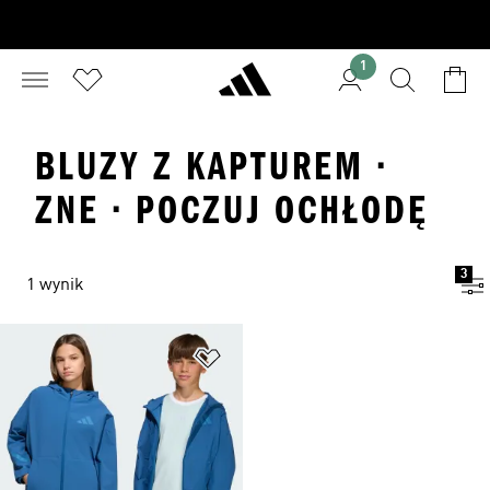
1
BLUZY Z KAPTUREM ·
ZNE · POCZUJ OCHŁODĘ
3
1 wynik
Dodaj do listy życzeń