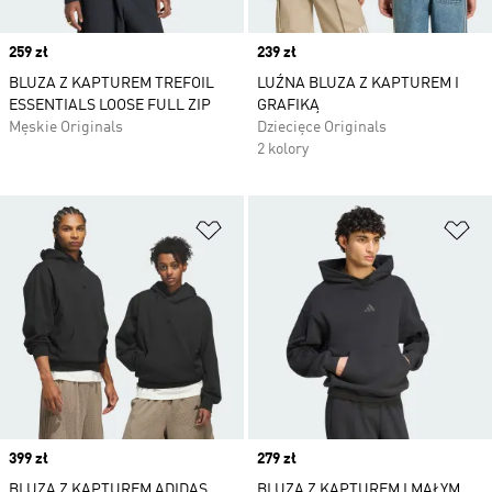
Price
259 zł
Price
239 zł
BLUZA Z KAPTUREM TREFOIL
LUŹNA BLUZA Z KAPTUREM I
ESSENTIALS LOOSE FULL ZIP
GRAFIKĄ
Męskie Originals
Dziecięce Originals
2 kolory
Dodaj do listy życzeń
Do
Price
399 zł
Price
279 zł
BLUZA Z KAPTUREM ADIDAS
BLUZA Z KAPTUREM I MAŁYM