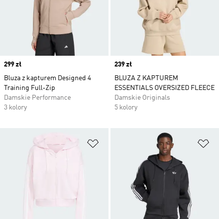
Price
299 zł
Price
239 zł
Bluza z kapturem Designed 4
BLUZA Z KAPTUREM
Training Full-Zip
ESSENTIALS OVERSIZED FLEECE
Damskie Performance
Damskie Originals
3 kolory
5 kolory
Dodaj do listy życzeń
Do