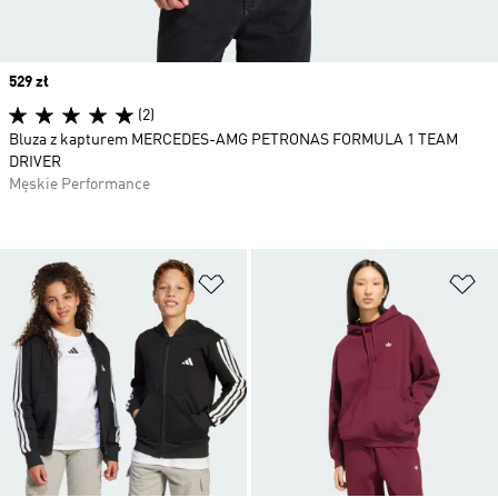
Price
529 zł
(2)
Bluza z kapturem MERCEDES-AMG PETRONAS FORMULA 1 TEAM
DRIVER
Męskie Performance
Dodaj do listy życzeń
Do