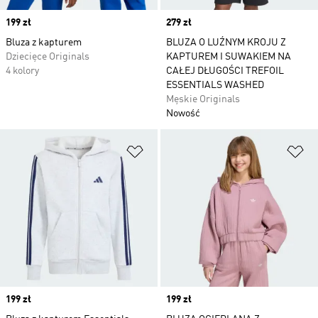
Price
199 zł
Price
279 zł
Bluza z kapturem
BLUZA O LUŹNYM KROJU Z
Dziecięce Originals
KAPTUREM I SUWAKIEM NA
4 kolory
CAŁEJ DŁUGOŚCI TREFOIL
ESSENTIALS WASHED
Męskie Originals
Nowość
Dodaj do listy życzeń
Do
Price
199 zł
Price
199 zł