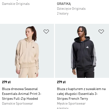
Damskie Originals
GRAFIKĄ
Dziecięce Originals
2 kolory
Dodaj do listy życzeń
Do
Price
279 zł
Price
279 zł
Bluza dresowa Seasonal
Bluza z kapturem z suwakiem na
Essentials Animal Print 3-
całej długości Essentials 3-
Stripes Full-Zip Hooded
Stripes French Terry
Damskie Sportswear
Męskie Sportswear
4 kolory