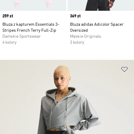
Price
259 zł
Price
369 zł
Bluza z kapturem Essentials 3-
Bluza adidas Adicolor Spacer
Stripes French Terry Full-Zip
Oversized
Damskie Sportswear
Męskie Originals
4 kolory
3 kolory
Do