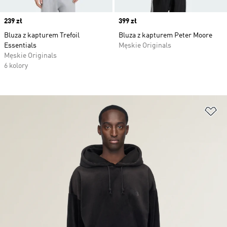
Price
239 zł
Price
399 zł
Bluza z kapturem Trefoil
Bluza z kapturem Peter Moore
Essentials
Męskie Originals
Męskie Originals
6 kolory
Do