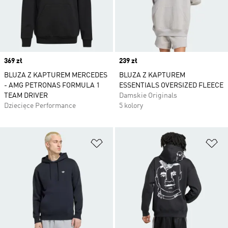
Price
369 zł
Price
239 zł
BLUZA Z KAPTUREM MERCEDES
BLUZA Z KAPTUREM
- AMG PETRONAS FORMULA 1
ESSENTIALS OVERSIZED FLEECE
TEAM DRIVER
Damskie Originals
Dziecięce Performance
5 kolory
Dodaj do listy życzeń
Do