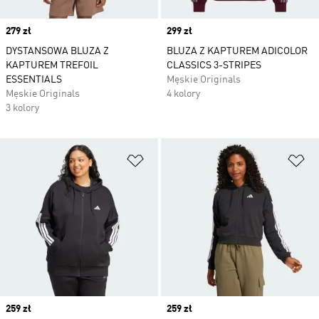
Price
279 zł
Price
299 zł
DYSTANSOWA BLUZA Z
BLUZA Z KAPTUREM ADICOLOR
KAPTUREM TREFOIL
CLASSICS 3-STRIPES
ESSENTIALS
Męskie Originals
Męskie Originals
4 kolory
3 kolory
Dodaj do listy życzeń
Do
Price
259 zł
Price
259 zł