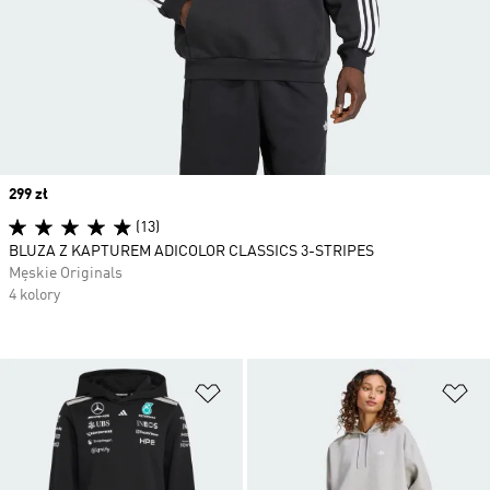
Price
299 zł
(13)
BLUZA Z KAPTUREM ADICOLOR CLASSICS 3-STRIPES
Męskie Originals
4 kolory
Dodaj do listy życzeń
Do