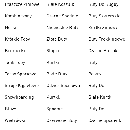
Płaszcze Zimowe
Białe Koszulki
Buty Do Rugby
Kombinezony
Czarne Spodnie
Buty Skaterskie
Nerki
Niebieskie Buty
Kurtki Zimowe
Krótkie Topy
Złote Buty
Buty Trekkingowe
Bomberki
Stopki
Czarne Plecaki
Tank Topy
Kurtki
Buty
Przeciwdeszczowe
Wspinaczkowe
Torby Sportowe
Białe Buty
Polary
Stroje Kąpielowe
Odzież Sportowa
Buty Do
Podnoszenia
Snowboarding
Kurtki
Białe Kurtki
Ciężarów
Narciarskie
Bluzy
Spodnie
Buty Do
Narciarskie
Koszykówki
Wiatrówki
Czerwone Buty
Czarne Spodenki