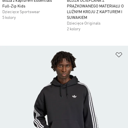
Bluza z kapturem Essentials
BLUZA OCIEPLANA Z
Full-Zip Kids
PRĄŻKOWANEGO MATERIAŁU O
Dziecięce Sportswear
LUŹNYM KROJU Z KAPTUREM I
5 kolory
SUWAKIEM
Dziecięce Originals
2 kolory
Do