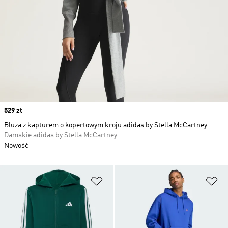
Price
529 zł
Bluza z kapturem o kopertowym kroju adidas by Stella McCartney
Damskie adidas by Stella McCartney
Nowość
Dodaj do listy życzeń
Do