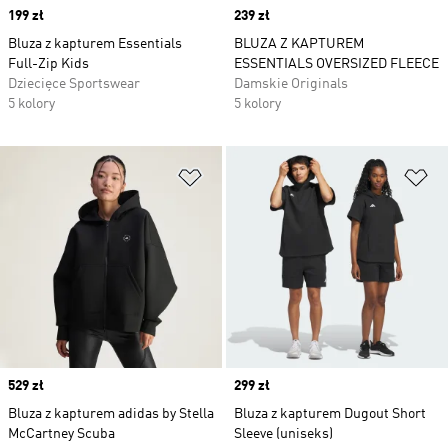
Price
199 zł
Price
239 zł
Bluza z kapturem Essentials
BLUZA Z KAPTUREM
Full-Zip Kids
ESSENTIALS OVERSIZED FLEECE
Dziecięce Sportswear
Damskie Originals
5 kolory
5 kolory
Dodaj do listy życzeń
Do
Price
529 zł
Price
299 zł
Bluza z kapturem adidas by Stella
Bluza z kapturem Dugout Short
McCartney Scuba
Sleeve (uniseks)