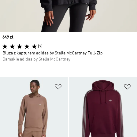
Price
649 zł
(7)
Bluza z kapturem adidas by Stella McCartney Full-Zip
Damskie adidas by Stella McCartney
Dodaj do listy życzeń
Do