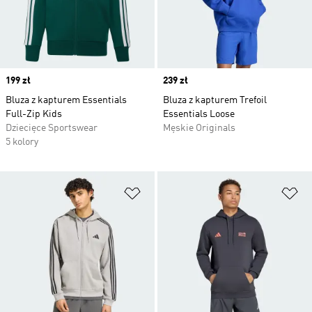
Price
199 zł
Price
239 zł
Bluza z kapturem Essentials
Bluza z kapturem Trefoil
Full-Zip Kids
Essentials Loose
Dziecięce Sportswear
Męskie Originals
5 kolory
Dodaj do listy życzeń
Do