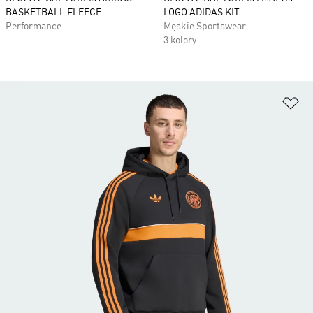
BASKETBALL FLEECE
LOGO ADIDAS KIT
Performance
Męskie Sportswear
3 kolory
Do