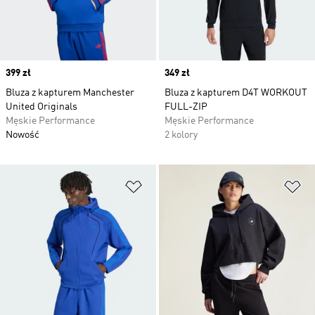
Price
399 zł
Price
349 zł
Bluza z kapturem Manchester
Bluza z kapturem D4T WORKOUT
United Originals
FULL-ZIP
Męskie Performance
Męskie Performance
Nowość
2 kolory
Dodaj do listy życzeń
Do