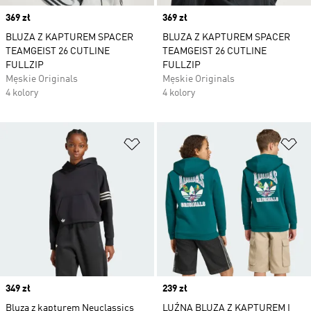
Price
369 zł
Price
369 zł
BLUZA Z KAPTUREM SPACER
BLUZA Z KAPTUREM SPACER
TEAMGEIST 26 CUTLINE
TEAMGEIST 26 CUTLINE
FULLZIP
FULLZIP
Męskie Originals
Męskie Originals
4 kolory
4 kolory
Dodaj do listy życzeń
Do
Price
349 zł
Price
239 zł
Bluza z kapturem Neuclassics
LUŹNA BLUZA Z KAPTUREM I