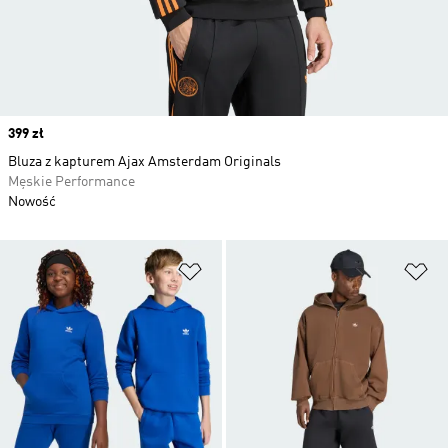
Price
399 zł
Bluza z kapturem Ajax Amsterdam Originals
Męskie Performance
Nowość
Dodaj do listy życzeń
Do