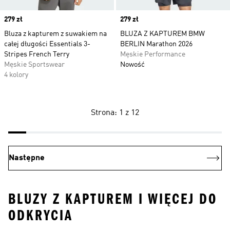
Price
279 zł
Price
279 zł
Bluza z kapturem z suwakiem na
BLUZA Z KAPTUREM BMW
całej długości Essentials 3-
BERLIN Marathon 2026
Stripes French Terry
Męskie Performance
Męskie Sportswear
Nowość
4 kolory
Strona: 1 z 12
Następne
BLUZY Z KAPTUREM I WIĘCEJ DO
ODKRYCIA