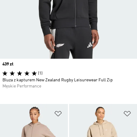
Price
439 zł
(1)
Bluza z kapturem New Zealand Rugby Leisurewear Full Zip
Męskie Performance
Dodaj do listy życzeń
Do