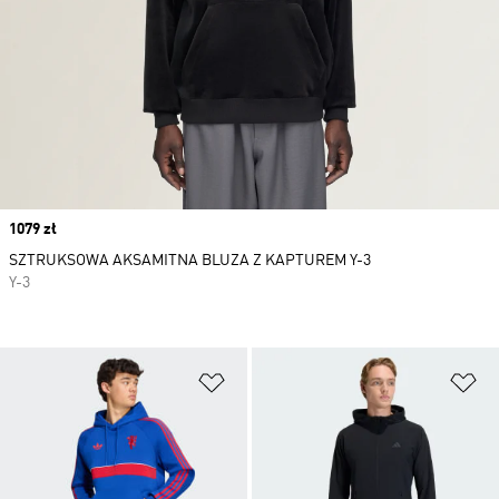
Price
1079 zł
SZTRUKSOWA AKSAMITNA BLUZA Z KAPTUREM Y-3
Y-3
Dodaj do listy życzeń
Do