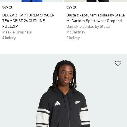
Price
369 zł
Price
529 zł
BLUZA Z KAPTUREM SPACER
Bluza z kapturem adidas by Stella
TEAMGEIST 26 CUTLINE
McCartney Sportswear Cropped
FULLZIP
Damskie adidas by Stella
Męskie Originals
McCartney
4 kolory
2 kolory
Do