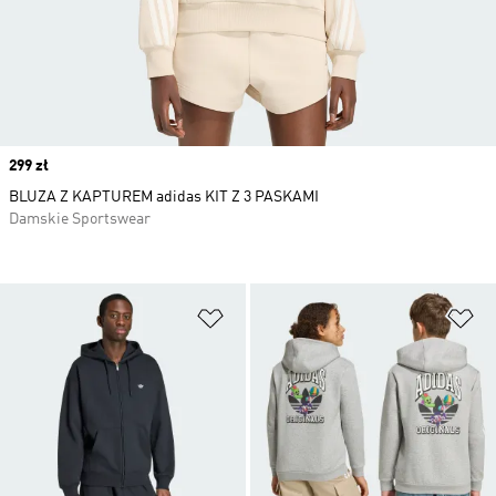
Price
299 zł
BLUZA Z KAPTUREM adidas KIT Z 3 PASKAMI
Damskie Sportswear
Dodaj do listy życzeń
Do