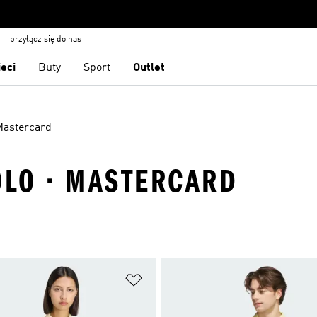
przyłącz się do nas
ieci
Buty
Sport
Outlet
Mastercard
OLO · MASTERCARD
 życzeń
Dodaj do listy życzeń