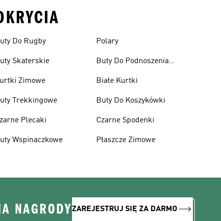
DKRYCIA
uty Do Rugby
Polary
uty Skaterskie
Buty Do Podnoszenia
Ciężarów
urtki Zimowe
Białe Kurtki
uty Trekkingowe
Buty Do Koszykówki
zarne Plecaki
Czarne Spodenki
uty Wspinaczkowe
Płaszcze Zimowe
NA NAGRODY
ZAREJESTRUJ SIĘ ZA DARMO