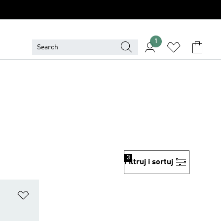
1
3
Filtruj i sortuj
Dodaj do listy życzeń