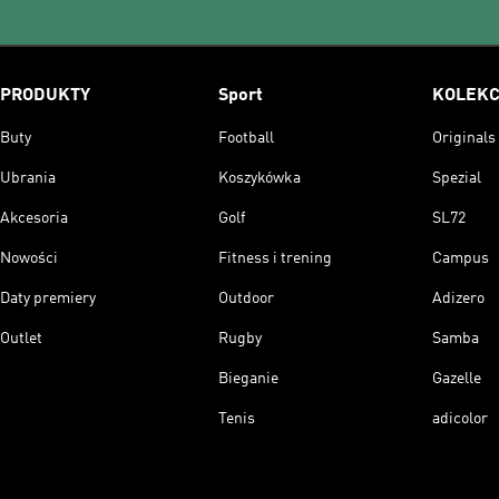
PRODUKTY
Sport
KOLEKC
Buty
Football
Originals
Ubrania
Koszykówka
Spezial
Akcesoria
Golf
SL72
Nowości
Fitness i trening
Campus
Daty premiery
Outdoor
Adizero
Outlet
Rugby
Samba
Bieganie
Gazelle
Tenis
adicolor