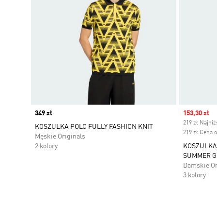
Price
349 zł
Sale price
153,30 zł
219 zł Najni
KOSZULKA POLO FULLY FASHION KNIT
219 zł Cena 
Męskie Originals
2 kolory
KOSZULKA 
SUMMER G
Damskie Or
3 kolory