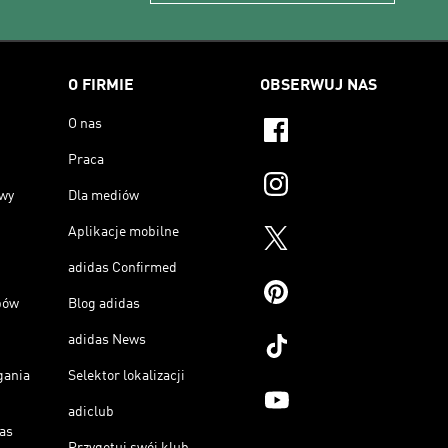
O FIRMIE
OBSERWUJ NAS
O nas
Praca
owy
Dla mediów
Aplikacje mobilne
adidas Confirmed
pów
Blog adidas
adidas News
gania
Selektor lokalizacji
adiclub
as
Przygotuj swój klub