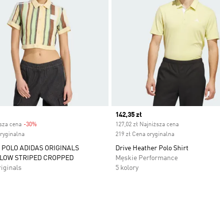
Current price
142,35 zł
ższa cena
-30%
Discount
127,02 zł Najniższa cena
oryginalna
219 zł Cena oryginalna
POLO ADIDAS ORIGINALS
Drive Heather Polo Shirt
LOW STRIPED CROPPED
Męskie Performance
iginals
5 kolory