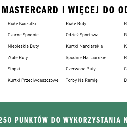
• MASTERCARD I WIĘCEJ DO O
Białe Koszulki
Białe Buty
B
Czarne Spodnie
Odzież Sportowa
B
Niebieskie Buty
Kurtki Narciarskie
K
Złote Buty
Spodnie Narciarskie
B
Stopki
Czerwone Buty
C
Kurtki Przeciwdeszczowe
Torby Na Ramię
B
 250 PUNKTÓW DO WYKORZYSTANIA 