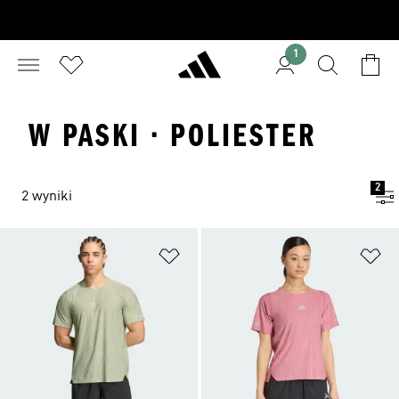
1
W PASKI · POLIESTER
2
2 wyniki
Dodaj do listy życzeń
Do