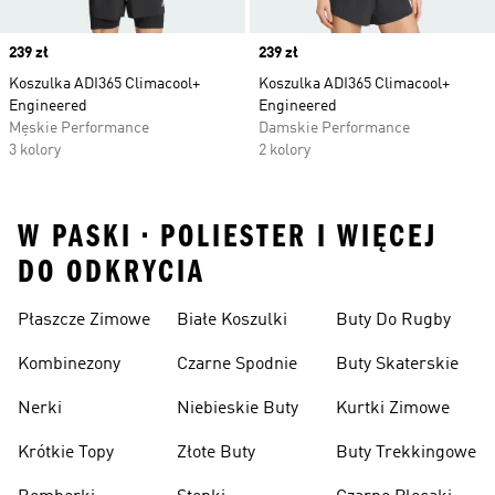
Price
239 zł
Price
239 zł
Koszulka ADI365 Climacool+
Koszulka ADI365 Climacool+
Engineered
Engineered
Męskie Performance
Damskie Performance
3 kolory
2 kolory
W PASKI • POLIESTER I WIĘCEJ
DO ODKRYCIA
Płaszcze Zimowe
Białe Koszulki
Buty Do Rugby
Kombinezony
Czarne Spodnie
Buty Skaterskie
Nerki
Niebieskie Buty
Kurtki Zimowe
Krótkie Topy
Złote Buty
Buty Trekkingowe