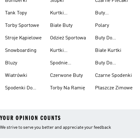
Bomberki
Stopki
Czarne Plecaki
Tank Topy
Kurtki
Buty
Przeciwdeszczowe
Wspinaczkowe
Torby Sportowe
Białe Buty
Polary
Stroje Kąpielowe
Odzież Sportowa
Buty Do
Podnoszenia
Snowboarding
Kurtki
Białe Kurtki
Ciężarów
Narciarskie
Bluzy
Spodnie
Buty Do
Narciarskie
Koszykówki
Wiatrówki
Czerwone Buty
Czarne Spodenki
Spodenki Do
Torby Na Ramię
Płaszcze Zimowe
Kolan
YOUR OPINION COUNTS
We strive to serve you better and appreciate your feedback