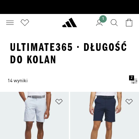
1
ULTIMATE365 · DŁUGOŚĆ
DO KOLAN
2
14 wyniki
Dodaj do listy życzeń
Do