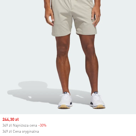
Sale price
244,30 zł
349 zł Najniższa cena
-30%
Discount
349 zł Cena oryginalna