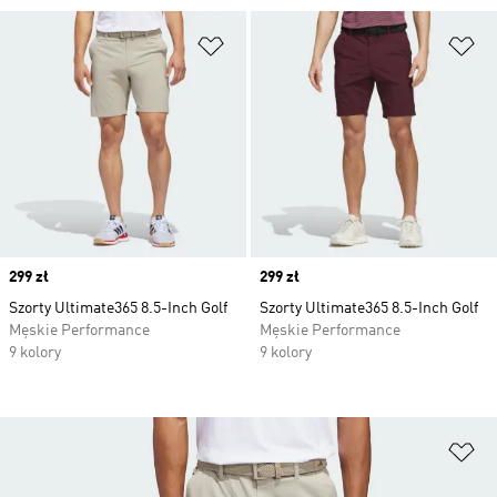
Dodaj do listy życzeń
Do
Price
299 zł
Price
299 zł
Szorty Ultimate365 8.5-Inch Golf
Szorty Ultimate365 8.5-Inch Golf
Męskie Performance
Męskie Performance
9 kolory
9 kolory
Do