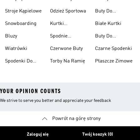
Stroje Kąpielowe
Odzież Sportowa
Buty Do
Podnoszenia
Snowboarding
Kurtki
Białe Kurtki
Ciężarów
Narciarskie
Bluzy
Spodnie
Buty Do
Narciarskie
Koszykówki
Wiatrówki
Czerwone Buty
Czarne Spodenki
Spodenki Do
Torby Na Ramię
Płaszcze Zimowe
Kolan
YOUR OPINION COUNTS
We strive to serve you better and appreciate your feedback
Powrót na górę strony
Zaloguj się
Twój koszyk (0)