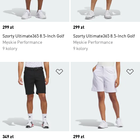
Price
299 zł
Price
299 zł
Szorty Ultimate365 8.5-Inch Golf
Szorty Ultimate365 8.5-Inch Golf
Męskie Performance
Męskie Performance
9 kolory
9 kolory
Dodaj do listy życzeń
Do
Price
349 zł
Price
299 zł