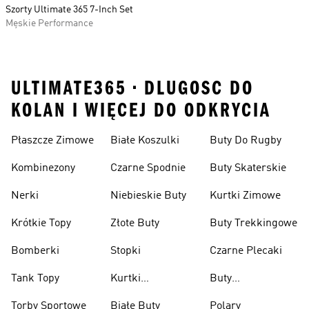
Szorty Ultimate 365 7-Inch Set
Męskie Performance
ULTIMATE365 • DLUGOSC DO
KOLAN I WIĘCEJ DO ODKRYCIA
Płaszcze Zimowe
Białe Koszulki
Buty Do Rugby
Kombinezony
Czarne Spodnie
Buty Skaterskie
Nerki
Niebieskie Buty
Kurtki Zimowe
Krótkie Topy
Złote Buty
Buty Trekkingowe
Bomberki
Stopki
Czarne Plecaki
Tank Topy
Kurtki
Buty
Przeciwdeszczowe
Wspinaczkowe
Torby Sportowe
Białe Buty
Polary