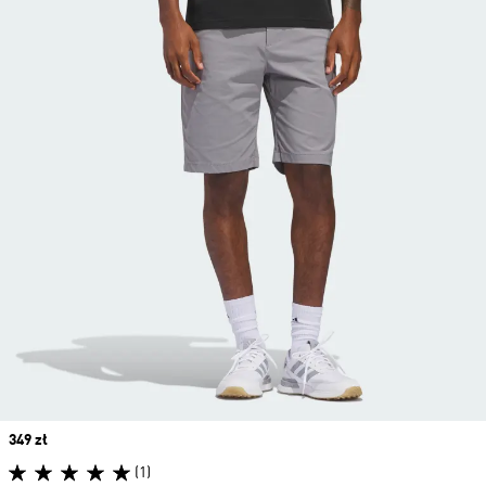
Price
349 zł
(1)