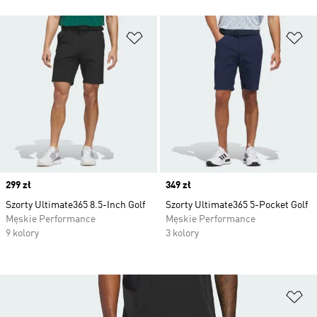
Dodaj do listy życzeń
Do
Price
299 zł
Price
349 zł
Szorty Ultimate365 8.5-Inch Golf
Szorty Ultimate365 5-Pocket Golf
Męskie Performance
Męskie Performance
9 kolory
3 kolory
Do