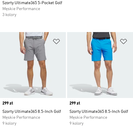
Szorty Ultimate365 5-Pocket Golf
Męskie Performance
3 kolory
Dodaj do listy życzeń
Do
Price
299 zł
Price
299 zł
Szorty Ultimate365 8.5-Inch Golf
Szorty Ultimate365 8.5-Inch Golf
Męskie Performance
Męskie Performance
9 kolory
9 kolory