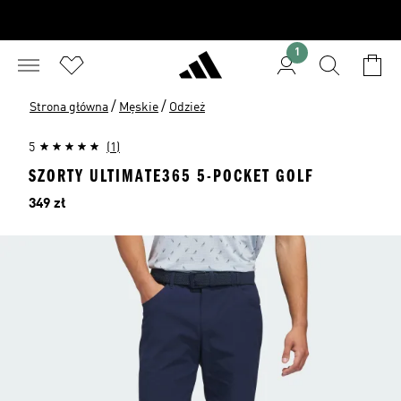
1
/
/
Strona główna
Męskie
Odzież
5
(1)
SZORTY ULTIMATE365 5-POCKET GOLF
Cena
349 zł