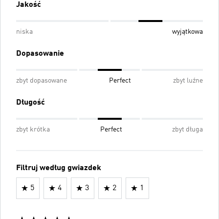
Jakość
niska
wyjątkowa
Dopasowanie
zbyt dopasowane
Perfect
zbyt luźne
Długość
zbyt krótka
Perfect
zbyt długa
Filtruj według gwiazdek
5
4
3
2
1